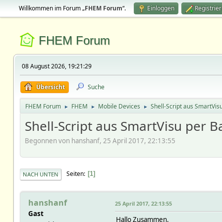
Willkommen im Forum „
FHEM Forum
“.
Einloggen
Registrie
FHEM Forum
08 August 2026, 19:21:29
Übersicht
Suche
FHEM Forum
FHEM
Mobile Devices
Shell-Script aus SmartVis
►
►
►
Shell-Script aus SmartVisu per B
Begonnen von hanshanf, 25 April 2017, 22:13:55
Seiten
1
NACH UNTEN
hanshanf
25 April 2017, 22:13:55
Gast
Hallo Zusammen,