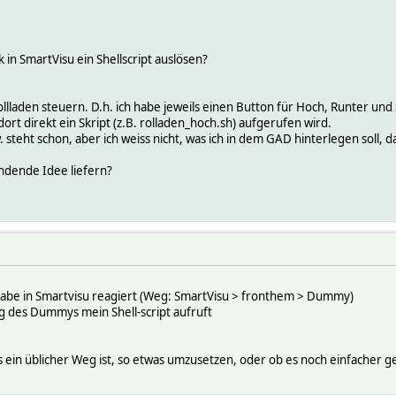
 in SmartVisu ein Shellscript auslösen?
lladen steuern. D.h. ich habe jeweils einen Button für Hoch, Runter und 
ort direkt ein Skript (z.B. rolladen_hoch.sh) aufgerufen wird.
teht schon, aber ich weiss nicht, was ich in dem GAD hinterlegen soll, da
ündende Idee liefern?
abe in Smartvisu reagiert (Weg: SmartVisu > fronthem > Dummy)
g des Dummys mein Shell-script aufruft
as ein üblicher Weg ist, so etwas umzusetzen, oder ob es noch einfacher g