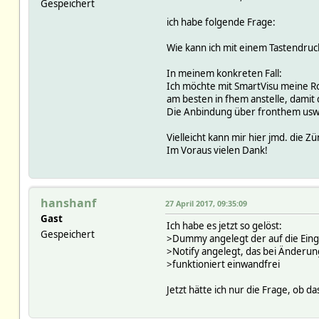
Gespeichert
ich habe folgende Frage:
Wie kann ich mit einem Tastendruck
In meinem konkreten Fall:
Ich möchte mit SmartVisu meine Rol
am besten in fhem anstelle, damit d
Die Anbindung über fronthem usw. s
Vielleicht kann mir hier jmd. die Z
Im Voraus vielen Dank!
hanshanf
27 April 2017, 09:35:09
Gast
Ich habe es jetzt so gelöst:
Gespeichert
>Dummy angelegt der auf die Eing
>Notify angelegt, das bei Änderun
>funktioniert einwandfrei
Jetzt hätte ich nur die Frage, ob d