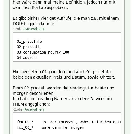
hier wäre dann mal meine Definition, jedoch nur mit
attr EVU_Tibber reading021051JSON data_viewer_home_curre
dem Test Konto ausprobiert.
attr EVU_Tibber reading021051Name fc1_05_energy
attr EVU_Tibber reading021052JSON data_viewer_home_curre
Es gibt bisher vier get Aufrufe, die man z.B. mit einem
attr EVU_Tibber reading021052Name fc1_05_startsAt
DOIF triggern könnte.
attr EVU_Tibber reading021053JSON data_viewer_home_curre
Code
Auswählen
attr EVU_Tibber reading021053Name fc1_05_tax
attr EVU_Tibber reading021054JSON data_viewer_home_curre
attr EVU_Tibber reading021054Name fc1_05_total
01_priceInfo
attr EVU_Tibber reading021061JSON data_viewer_home_curre
02_priceall
attr EVU_Tibber reading021061Name fc1_06_energy
03_consumption_hourly_100
attr EVU_Tibber reading021062JSON data_viewer_home_curre
04_address
attr EVU_Tibber reading021062Name fc1_06_startsAt
attr EVU_Tibber reading021063JSON data_viewer_home_curre
Hierbei setzen 01_priceInfo und auch 01_priceInfo
attr EVU_Tibber reading021063Name fc1_06_tax
beide den aktuellen Preis und Datum, sowie Uhrzeit.
attr EVU_Tibber reading021064JSON data_viewer_home_curre
attr EVU_Tibber reading021064Name fc1_06_total
Beim 02_priceall werden die readings für heute und
attr EVU_Tibber reading021071JSON data_viewer_home_curre
morgen geschrieben.
attr EVU_Tibber reading021071Name fc1_07_energy
Ich habe die reading Namen an andere Devices im
attr EVU_Tibber reading021072JSON data_viewer_home_curre
FHEM angeglichen:
attr EVU_Tibber reading021072Name fc1_07_startsAt
Code
Auswählen
attr EVU_Tibber reading021073JSON data_viewer_home_curre
attr EVU_Tibber reading021073Name fc1_07_tax
fc0_00_* ist der Forecast, wobei 0 für heute steht und
attr EVU_Tibber reading021074JSON data_viewer_home_curre
fc1_00_* wäre dann für morgen
attr EVU_Tibber reading021074Name fc1_07_total
attr EVU_Tibber reading021081JSON data_viewer_home_curre