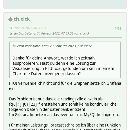
attr EVU_Tibber reading020011JSON data_viewer_home_curre
attr EVU_Tibber reading020011Name fc0_01_energy
attr EVU_Tibber reading020012JSON data_viewer_home_curre
ch.eick
attr EVU_Tibber reading020012Name fc0_01_startsAt
attr EVU_Tibber reading020013JSON data_viewer_home_curre
24 Februar 2023, 07:57:54
#31
attr EVU_Tibber reading020013Name fc0_01_tax
Letzte Bearbeitung
: 24 Februar 2023, 07:59:52 von ch.eick
attr EVU_Tibber reading020014JSON data_viewer_home_curr
attr EVU_Tibber reading020014Name fc0_01_total
attr EVU_Tibber reading020021JSON data_viewer_home_curre
Zitat von: TimoD am 23 Februar 2023, 19:30:02
attr EVU_Tibber reading020021Name fc0_02_energy
attr EVU_Tibber reading020022JSON data_viewer_home_curre
Danke für deine Antwort, werde ich zeitnah
attr EVU_Tibber reading020022Name fc0_02_startsAt
ausprobieren. Hast du denn eine Lösung zur
attr EVU_Tibber reading020023JSON data_viewer_home_curre
Visualisierung in FTUI o.ä. gefunden um sich in einem
attr EVU_Tibber reading020023Name fc0_02_tax
Chart die Daten anzeigen zu lassen?
attr EVU_Tibber reading020024JSON data_viewer_home_curr
attr EVU_Tibber reading020024Name fc0_02_total
FTUI verwende ich nicht und für die Graphen setze ich Grafana
attr EVU_Tibber reading020031JSON data_viewer_home_curre
ein.
attr EVU_Tibber reading020031Name fc0_03_energy
attr EVU_Tibber reading020032JSON data_viewer_home_curre
Das Problem ist nur, dass die readings alle einzeln als
attr EVU_Tibber reading020032Name fc0_03_startsAt
fc[0|1]_[01|23]_* entstehen und somit keine kontinuierliche
attr EVU_Tibber reading020033JSON data_viewer_home_curre
folge von Daten in der datenbank entsteht.
attr EVU_Tibber reading020033Name fc0_03_tax
Im Grafana könnte man das eventuell mit MySQL korrigieren.
attr EVU_Tibber reading020034JSON data_viewer_home_curr
attr EVU_Tibber reading020034Name fc0_03_total
Für meinen Leistungs Forecast schreibe ich über eine Funktion
attr EVU_Tibber reading020041JSON data_viewer_home_curre