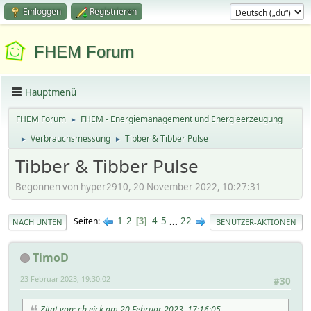
Einloggen
Registrieren
FHEM Forum
Hauptmenü
FHEM Forum
FHEM - Energiemanagement und Energieerzeugung
►
Verbrauchsmessung
Tibber & Tibber Pulse
►
►
Tibber & Tibber Pulse
Begonnen von hyper2910, 20 November 2022, 10:27:31
1
2
4
5
...
22
Seiten
3
NACH UNTEN
BENUTZER-AKTIONEN
TimoD
23 Februar 2023, 19:30:02
#30
Zitat von: ch.eick am 20 Februar 2023, 17:16:05