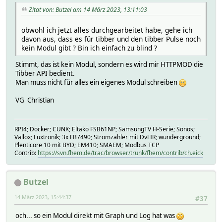
attr EVU_Tibber reading020163JSON data_viewer_home_curre
Zitat von: Butzel am 14 März 2023, 13:11:03
attr EVU_Tibber reading020163Name fc0_16_tax
attr EVU_Tibber reading020164JSON data_viewer_home_curr
attr EVU_Tibber reading020164Name fc0_16_total
obwohl ich jetzt alles durchgearbeitet habe, gehe ich
attr EVU_Tibber reading020171JSON data_viewer_home_curre
davon aus, dass es für tibber und den tibber Pulse noch
attr EVU_Tibber reading020171Name fc0_17_energy
kein Modul gibt ? Bin ich einfach zu blind ?
attr EVU_Tibber reading020172JSON data_viewer_home_curre
Stimmt, das ist kein Modul, sondern es wird mir HTTPMOD die
attr EVU_Tibber reading020172Name fc0_17_startsAt
Tibber API bedient.
attr EVU_Tibber reading020173JSON data_viewer_home_curre
Man muss nicht für alles ein eigenes Modul schreiben
attr EVU_Tibber reading020173Name fc0_17_tax
attr EVU_Tibber reading020174JSON data_viewer_home_curr
VG Christian
attr EVU_Tibber reading020174Name fc0_17_total
attr EVU_Tibber reading020181JSON data_viewer_home_curre
attr EVU_Tibber reading020181Name fc0_18_energy
attr EVU_Tibber reading020182JSON data_viewer_home_curre
RPI4; Docker; CUNX; Eltako FSB61NP; SamsungTV H-Serie; Sonos;
attr EVU_Tibber reading020182Name fc0_18_startsAt
Vallox; Luxtronik; 3x FB7490; Stromzähler mit DvLIR; wunderground;
Plenticore 10 mit BYD; EM410; SMAEM; Modbus TCP
attr EVU_Tibber reading020183JSON data_viewer_home_curre
Contrib:
https://svn.fhem.de/trac/browser/trunk/fhem/contrib/ch.eick
attr EVU_Tibber reading020183Name fc0_18_tax
attr EVU_Tibber reading020184JSON data_viewer_home_curr
attr EVU_Tibber reading020184Name fc0_18_total
Butzel
attr EVU_Tibber reading020191JSON data_viewer_home_curre
attr EVU_Tibber reading020191Name fc0_19_energy
14 März 2023, 15:44:37
#37
attr EVU_Tibber reading020192JSON data_viewer_home_curre
attr EVU_Tibber reading020192Name fc0_19_startsAt
och... so ein Modul direkt mit Graph und Log hat was
attr EVU_Tibber reading020193JSON data_viewer_home_curre