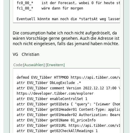
fc0_00_* ist der Forecast, wobei 0 für heute steht und
fc1_00_* wäre dann für morgen
Eventuell könnte man noch die *startsAt weg lassen, da d
Die consumption habe ich noch nicht aufgedröselt, da
wären Vorschläge gerne gesehen. Auch die Adresse ist
noch nicht eingelesen, falls das jemand haben möchte.
VG Christian
Code
Auswählen
Erweitern
defmod EVU_Tibber HTTPMOD https://api.tibber.com/v1-beta
attr EVU_Tibber DbLogExclude .*
attr EVU_Tibber comment Version 2022.12.12 17:00 \
https://developer.tibber.com/explorer
attr EVU_Tibber enableControlSet 1
attr EVU_Tibber get01Data { "query": "{viewer {home(id:\
attr EVU_Tibber get01Header01 Content-Type: application/
attr EVU_Tibber get01Header02 Authorization: Bearer %%to
attr EVU_Tibber get01Name 01_priceInfo
attr EVU_Tibber get01URL https://api.tibber.com/v1-beta/
attr EVU_Tibber get02CheckAllReadings 1