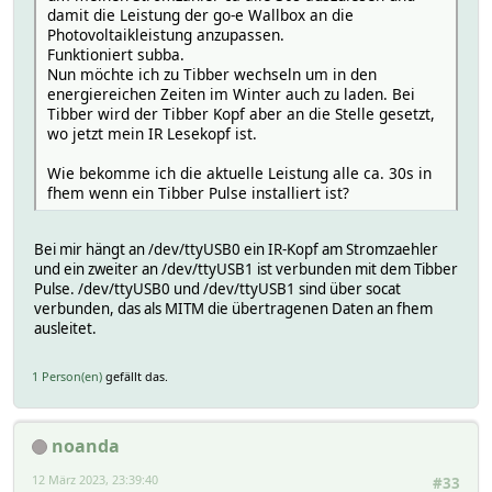
damit die Leistung der go-e Wallbox an die
attr EVU_Tibber reading020072JSON data_viewer_home_curre
Photovoltaikleistung anzupassen.
attr EVU_Tibber reading020072Name fc0_07_startsAt
Funktioniert subba.
attr EVU_Tibber reading020073JSON data_viewer_home_curre
Nun möchte ich zu Tibber wechseln um in den
attr EVU_Tibber reading020073Name fc0_07_tax
energiereichen Zeiten im Winter auch zu laden. Bei
attr EVU_Tibber reading020074JSON data_viewer_home_curr
Tibber wird der Tibber Kopf aber an die Stelle gesetzt,
attr EVU_Tibber reading020074Name fc0_07_total
wo jetzt mein IR Lesekopf ist.
attr EVU_Tibber reading020081JSON data_viewer_home_curre
attr EVU_Tibber reading020081Name fc0_08_energy
Wie bekomme ich die aktuelle Leistung alle ca. 30s in
attr EVU_Tibber reading020082JSON data_viewer_home_curre
fhem wenn ein Tibber Pulse installiert ist?
attr EVU_Tibber reading020082Name fc0_08_startsAt
attr EVU_Tibber reading020083JSON data_viewer_home_curre
attr EVU_Tibber reading020083Name fc0_08_tax
Bei mir hängt an /dev/ttyUSB0 ein IR-Kopf am Stromzaehler
attr EVU_Tibber reading020084JSON data_viewer_home_curr
und ein zweiter an /dev/ttyUSB1 ist verbunden mit dem Tibber
attr EVU_Tibber reading020084Name fc0_08_total
Pulse. /dev/ttyUSB0 und /dev/ttyUSB1 sind über socat
attr EVU_Tibber reading020091JSON data_viewer_home_curre
verbunden, das als MITM die übertragenen Daten an fhem
attr EVU_Tibber reading020091Name fc0_09_energy
ausleitet.
attr EVU_Tibber reading020092JSON data_viewer_home_curre
attr EVU_Tibber reading020092Name fc0_09_startsAt
attr EVU_Tibber reading020093JSON data_viewer_home_curre
1 Person(en)
gefällt das.
attr EVU_Tibber reading020093Name fc0_09_tax
attr EVU_Tibber reading020094JSON data_viewer_home_curr
attr EVU_Tibber reading020094Name fc0_09_total
noanda
attr EVU_Tibber reading020101JSON data_viewer_home_curre
attr EVU_Tibber reading020101Name fc0_10_energy
12 März 2023, 23:39:40
#33