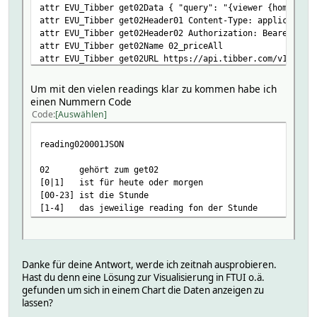
attr EVU_Tibber get02Data { "query": "{viewer {home(id:\
attr EVU_Tibber get02Header01 Content-Type: application/
attr EVU_Tibber get02Header02 Authorization: Bearer %%to
attr EVU_Tibber get02Name 02_priceAll
attr EVU_Tibber get02URL https://api.tibber.com/v1-beta/
attr EVU_Tibber get03Data { "query": "{viewer {home(id:
attr EVU_Tibber get03Header01 Content-Type: application/
Um mit den vielen readings klar zu kommen habe ich
attr EVU_Tibber get03Header02 Authorization: Bearer %%to
einen Nummern Code
attr EVU_Tibber get03Name 03_consumption_hourly_100
Code
Auswählen
attr EVU_Tibber get03URL https://api.tibber.com/v1-beta/
attr EVU_Tibber get04Data { "query": "{viewer {home(id:\
reading020001JSON
attr EVU_Tibber get04Header01 Content-Type: application/
attr EVU_Tibber get04Header02 Authorization: Bearer %%to
02 gehört zum get02
attr EVU_Tibber get04Name 04_address
[0|1] ist für heute oder morgen
attr EVU_Tibber get04URL https://api.tibber.com/v1-beta/
[00-23] ist die Stunde
attr EVU_Tibber group PV Steuerung EVU
[1-4] das jeweilige reading fon der Stunde
attr EVU_Tibber icon sani_pump
attr EVU_Tibber reading020001JSON data_viewer_home_curre
attr EVU_Tibber reading020001Name fc0_00_energy
attr EVU_Tibber reading020002JSON data_viewer_home_curre
attr EVU_Tibber reading020002Name fc0_00_startsAt
Danke für deine Antwort, werde ich zeitnah ausprobieren.
attr EVU_Tibber reading020003JSON data_viewer_home_curre
Hast du denn eine Lösung zur Visualisierung in FTUI o.ä.
attr EVU_Tibber reading020003Name fc0_00_tax
gefunden um sich in einem Chart die Daten anzeigen zu
attr EVU_Tibber reading020004JSON data_viewer_home_curr
lassen?
attr EVU_Tibber reading020004Name fc0_00_total