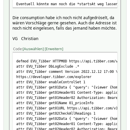
Eventuell könnte man noch die *startsAt weg lassen, da d
attr EVU_Tibber reading021081Name fc1_08_energy
attr EVU_Tibber reading021082JSON data_viewer_home_curre
attr EVU_Tibber reading021082Name fc1_08_startsAt
Die consumption habe ich noch nicht aufgedröselt, da
attr EVU_Tibber reading021083JSON data_viewer_home_curre
wären Vorschläge gerne gesehen. Auch die Adresse ist
attr EVU_Tibber reading021083Name fc1_08_tax
noch nicht eingelesen, falls das jemand haben möchte.
attr EVU_Tibber reading021084JSON data_viewer_home_curre
attr EVU_Tibber reading021084Name fc1_08_total
VG Christian
attr EVU_Tibber reading021091JSON data_viewer_home_curre
attr EVU_Tibber reading021091Name fc1_09_energy
Code
Auswählen
Erweitern
attr EVU_Tibber reading021092JSON data_viewer_home_curre
attr EVU_Tibber reading021092Name fc1_09_startsAt
defmod EVU_Tibber HTTPMOD https://api.tibber.com/v1-beta
attr EVU_Tibber reading021093JSON data_viewer_home_curre
attr EVU_Tibber DbLogExclude .*
attr EVU_Tibber reading021093Name fc1_09_tax
attr EVU_Tibber comment Version 2022.12.12 17:00 \
attr EVU_Tibber reading021094JSON data_viewer_home_curre
https://developer.tibber.com/explorer
attr EVU_Tibber reading021094Name fc1_09_total
attr EVU_Tibber enableControlSet 1
attr EVU_Tibber reading021101JSON data_viewer_home_curre
attr EVU_Tibber get01Data { "query": "{viewer {home(id:\
attr EVU_Tibber reading021101Name fc1_10_energy
attr EVU_Tibber get01Header01 Content-Type: application/
attr EVU_Tibber reading021102JSON data_viewer_home_curre
attr EVU_Tibber get01Header02 Authorization: Bearer %%to
attr EVU_Tibber reading021102Name fc1_10_startsAt
attr EVU_Tibber get01Name 01_priceInfo
attr EVU_Tibber reading021103JSON data_viewer_home_curre
attr EVU_Tibber get01URL https://api.tibber.com/v1-beta/
attr EVU_Tibber reading021103Name fc1_10_tax
attr EVU_Tibber get02CheckAllReadings 1
attr EVU_Tibber reading021104JSON data_viewer_home_curre
attr EVU_Tibber get02Data { "query": "{viewer {home(id:\
attr EVU_Tibber reading021104Name fc1_10_total
attr EVU_Tibber get02Header01 Content-Type: application/
attr EVU_Tibber reading021111JSON data_viewer_home_curre
attr EVU_Tibber get02Header02 Authorization: Bearer %%to
attr EVU_Tibber reading021111Name fc1_11_energy