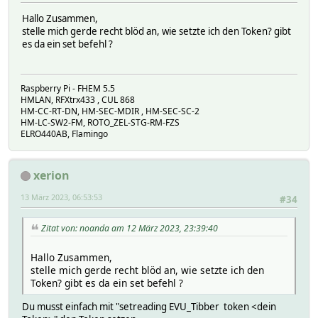
attr EVU_Tibber reading020102JSON data_viewer_home_curre
attr EVU_Tibber reading020102Name fc0_10_startsAt
Hallo Zusammen,
attr EVU_Tibber reading020103JSON data_viewer_home_curre
stelle mich gerde recht blöd an, wie setzte ich den Token? gibt
attr EVU_Tibber reading020103Name fc0_10_tax
es da ein set befehl ?
attr EVU_Tibber reading020104JSON data_viewer_home_curr
attr EVU_Tibber reading020104Name fc0_10_total
attr EVU_Tibber reading020111JSON data_viewer_home_curre
Raspberry Pi - FHEM 5.5
attr EVU_Tibber reading020111Name fc0_11_energy
HMLAN, RFXtrx433 , CUL 868
attr EVU_Tibber reading020112JSON data_viewer_home_curre
HM-CC-RT-DN, HM-SEC-MDIR , HM-SEC-SC-2
attr EVU_Tibber reading020112Name fc0_11_startsAt
HM-LC-SW2-FM, ROTO_ZEL-STG-RM-FZS
attr EVU_Tibber reading020113JSON data_viewer_home_curre
ELRO440AB, Flamingo
attr EVU_Tibber reading020113Name fc0_11_tax
attr EVU_Tibber reading020114JSON data_viewer_home_curr
attr EVU_Tibber reading020114Name fc0_11_total
xerion
attr EVU_Tibber reading020121JSON data_viewer_home_curre
attr EVU_Tibber reading020121Name fc0_12_energy
13 März 2023, 06:53:53
#34
attr EVU_Tibber reading020122JSON data_viewer_home_curre
attr EVU_Tibber reading020122Name fc0_12_startsAt
Zitat von: noanda am 12 März 2023, 23:39:40
attr EVU_Tibber reading020123JSON data_viewer_home_curre
attr EVU_Tibber reading020123Name fc0_12_tax
attr EVU_Tibber reading020124JSON data_viewer_home_curr
Hallo Zusammen,
attr EVU_Tibber reading020124Name fc0_12_total
stelle mich gerde recht blöd an, wie setzte ich den
attr EVU_Tibber reading020131JSON data_viewer_home_curre
Token? gibt es da ein set befehl ?
attr EVU_Tibber reading020131Name fc0_13_energy
Du musst einfach mit "setreading EVU_Tibber token <dein
attr EVU_Tibber reading020132JSON data_viewer_home_curre