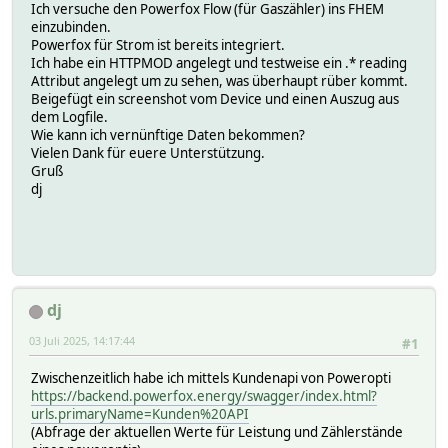
Ich versuche den Powerfox Flow (für Gaszähler) ins FHEM
einzubinden.
Powerfox für Strom ist bereits integriert.
Ich habe ein HTTPMOD angelegt und testweise ein .* reading
Attribut angelegt um zu sehen, was überhaupt rüber kommt.
Beigefügt ein screenshot vom Device und einen Auszug aus
dem Logfile.
Wie kann ich vernünftige Daten bekommen?
Vielen Dank für euere Unterstützung.
Gruß
dj
dj
03 Juli 2025, 14:17:44
#1
Zwischenzeitlich habe ich mittels Kundenapi von Poweropti
https://backend.powerfox.energy/swagger/index.html?
urls.primaryName=Kunden%20API
(Abfrage der aktuellen Werte für Leistung und Zählerstände