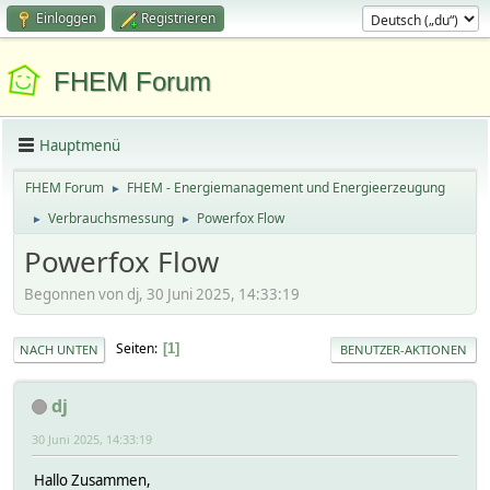
Einloggen
Registrieren
FHEM Forum
Hauptmenü
FHEM Forum
FHEM - Energiemanagement und Energieerzeugung
►
Verbrauchsmessung
Powerfox Flow
►
►
Powerfox Flow
Begonnen von dj, 30 Juni 2025, 14:33:19
Seiten
1
NACH UNTEN
BENUTZER-AKTIONEN
dj
30 Juni 2025, 14:33:19
Hallo Zusammen,