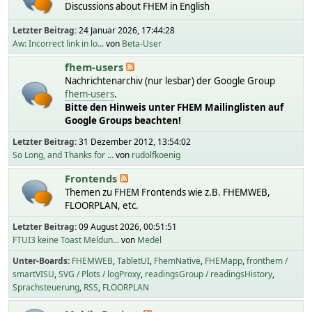
Discussions about FHEM in English
Letzter Beitrag:
24 Januar 2026, 17:44:28
Aw: Incorrect link in lo...
von
Beta-User
fhem-users
Nachrichtenarchiv (nur lesbar) der Google Group
fhem-users
.
Bitte den Hinweis unter FHEM Mailinglisten auf
Google Groups beachten!
Letzter Beitrag:
31 Dezember 2012, 13:54:02
So Long, and Thanks for ...
von
rudolfkoenig
Frontends
Themen zu FHEM Frontends wie z.B. FHEMWEB,
FLOORPLAN, etc.
Letzter Beitrag:
09 August 2026, 00:51:51
FTUI3 keine Toast Meldun...
von
Medel
Unter-Boards
FHEMWEB
TabletUI
FhemNative
FHEMapp
fronthem /
smartVISU
SVG / Plots / logProxy
readingsGroup / readingsHistory
Sprachsteuerung
RSS
FLOORPLAN