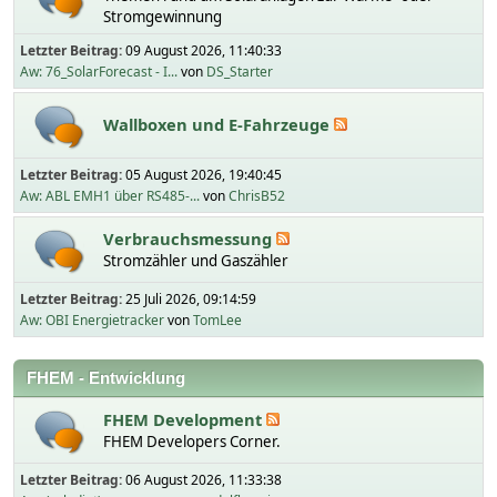
Stromgewinnung
Letzter Beitrag:
09 August 2026, 11:40:33
Aw: 76_SolarForecast - I...
von
DS_Starter
Wallboxen und E-Fahrzeuge
Letzter Beitrag:
05 August 2026, 19:40:45
Aw: ABL EMH1 über RS485-...
von
ChrisB52
Verbrauchsmessung
Stromzähler und Gaszähler
Letzter Beitrag:
25 Juli 2026, 09:14:59
Aw: OBI Energietracker
von
TomLee
FHEM - Entwicklung
FHEM Development
FHEM Developers Corner.
Letzter Beitrag:
06 August 2026, 11:33:38