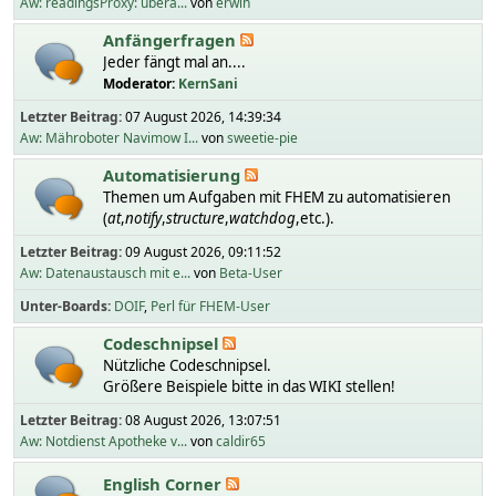
Aw: readingsProxy: übera...
von
erwin
Anfängerfragen
Jeder fängt mal an....
Moderator:
KernSani
Letzter Beitrag:
07 August 2026, 14:39:34
Aw: Mähroboter Navimow I...
von
sweetie-pie
Automatisierung
Themen um Aufgaben mit FHEM zu automatisieren
(
at
,
notify
,
structure
,
watchdog
,etc.).
Letzter Beitrag:
09 August 2026, 09:11:52
Aw: Datenaustausch mit e...
von
Beta-User
Unter-Boards
DOIF
Perl für FHEM-User
Codeschnipsel
Nützliche Codeschnipsel.
Größere Beispiele bitte in das WIKI stellen!
Letzter Beitrag:
08 August 2026, 13:07:51
Aw: Notdienst Apotheke v...
von
caldir65
English Corner