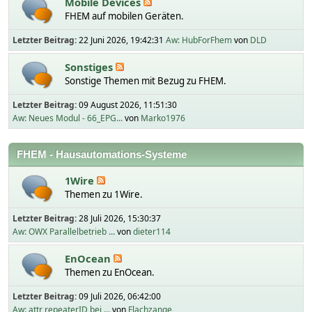
Mobile Devices
FHEM auf mobilen Geräten.
Letzter Beitrag:
22 Juni 2026, 19:42:31
Aw: HubForFhem
von
DLD
Sonstiges
Sonstige Themen mit Bezug zu FHEM.
Letzter Beitrag:
09 August 2026, 11:51:30
Aw: Neues Modul - 66_EPG...
von
Marko1976
FHEM - Hausautomations-Systeme
1Wire
Themen zu 1Wire.
Letzter Beitrag:
28 Juli 2026, 15:30:37
Aw: OWX Parallelbetrieb ...
von
dieter114
EnOcean
Themen zu EnOcean.
Letzter Beitrag:
09 Juli 2026, 06:42:00
Aw: attr repeaterID bei ...
von
Flachzange