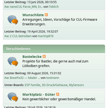
Letzter Beitrag:
13 Juni 2026, 00:10:55
Aw: nanoCUL Parse_MN, Er...
von
TobSch
Wunschliste
Anregungen, Ideen, Vorschläge für CUL-Firmware
Erweiterungen.
Letzter Beitrag:
19 April 2026, 19:32:07
Aw: 2 CUL betreiben
von
martinp876
Verschiedenes
Bastelecke
Projekte für Bastler, die gerne auch mal zum
Lötkolben greifen.
Letzter Beitrag:
09 August 2026, 15:31:02
Aw: BoseFix32 — lokaler ...
von
tostmann
Unter-Boards
ESP Familie
3D-Druck/Gehäuse
MySensors
Marktplatz - Güter
Kein gewerblicher oder gewerbsmäßiger Handel.
Letzter Beitrag:
19 Juli 2026, 16:18:16