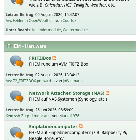
wie z.B.
Calendar
,
HCS
,
Twiligth
,
Weather
, etc.
Letzter Beitrag:
09 August 2026, 15:47:07
Aw: Fehler in OpenWeathe...
von
CoolTux
Unter-Boards
Kalendermodule
Wettermodule
FHEM - Hardware
FRITZ!Box
FHEM rund um AVM FRITZ!Box
Letzter Beitrag:
02 August 2026, 13:34:12
Aw: 72_FRITZBOX.pm wird ...
von
JoWiemann
Network Attached Storage (NAS)
FHEM auf NAS-Systemen (Synology, etc.)
Letzter Beitrag:
26 Juni 2026, 08:59:09
Kein ssh-Zugriff mehr au...
von
Marko1976
Einplatinencomputer
FHEM auf Einplatinencomputern (z.B. Raspberry Pi,
Beagle Bone, etc.)