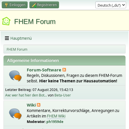
Einloggen
Registrieren
FHEM Forum
Hauptmenü
FHEM Forum
Allgemeine Informationen
Forum-Software
Regeln, Diskussionen, Fragen zu diesem FHEM-Forum
selbst.
Hier keine Themen zur Hausautomation!
Letzter Beitrag:
07 August 2026, 15:42:13
Aw: wer hat hier den Bot...
von
Beta-User
Wiki
Kommentare, Korrekturvorschläge, Anregungen zu
Artikeln im
FHEM Wiki
Moderator:
ph1959de