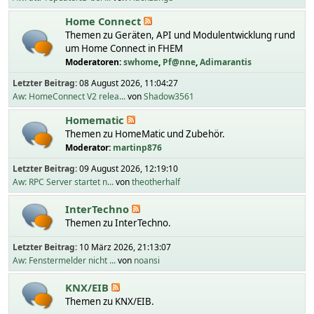
Home Connect
Themen zu Geräten, API und Modulentwicklung rund
um Home Connect in FHEM
Moderatoren:
swhome
,
Pf@nne
,
Adimarantis
Letzter Beitrag:
08 August 2026, 11:04:27
Aw: HomeConnect V2 relea...
von
Shadow3561
Homematic
Themen zu HomeMatic und Zubehör.
Moderator:
martinp876
Letzter Beitrag:
09 August 2026, 12:19:10
Aw: RPC Server startet n...
von
theotherhalf
InterTechno
Themen zu InterTechno.
Letzter Beitrag:
10 März 2026, 21:13:07
Aw: Fenstermelder nicht ...
von
noansi
KNX/EIB
Themen zu KNX/EIB.