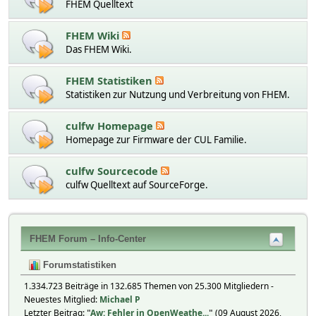
FHEM Quelltext
FHEM Wiki
Das FHEM Wiki.
FHEM Statistiken
Statistiken zur Nutzung und Verbreitung von FHEM.
culfw Homepage
Homepage zur Firmware der CUL Familie.
culfw Sourcecode
culfw Quelltext auf SourceForge.
FHEM Forum – Info-Center
Forumstatistiken
1.334.723 Beiträge in 132.685 Themen von 25.300 Mitgliedern -
Neuestes Mitglied:
Michael P
Letzter Beitrag:
"
Aw: Fehler in OpenWeathe...
"
(09 August 2026,