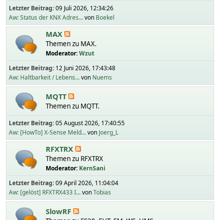
Letzter Beitrag:
09 Juli 2026, 12:34:26
Aw: Status der KNX Adres...
von
Boekel
MAX
Themen zu MAX.
Moderator:
Wzut
Letzter Beitrag:
12 Juni 2026, 17:43:48
Aw: Haltbarkeit / Lebens...
von
Nuems
MQTT
Themen zu MQTT.
Letzter Beitrag:
05 August 2026, 17:40:55
Aw: [HowTo] X-Sense Meld...
von
Joerg_L
RFXTRX
Themen zu RFXTRX
Moderator:
KernSani
Letzter Beitrag:
09 April 2026, 11:04:04
Aw: [gelöst] RFXTRX433 I...
von
Tobias
SlowRF