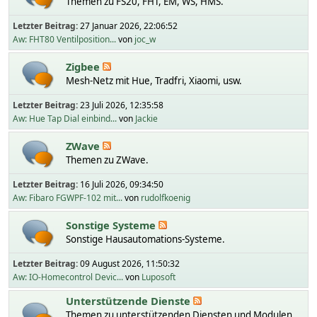
Themen zu FS20, FHT, EM, WS, HMS.
Letzter Beitrag:
27 Januar 2026, 22:06:52
Aw: FHT80 Ventilposition...
von
joc_w
Zigbee
Mesh-Netz mit Hue, Tradfri, Xiaomi, usw.
Letzter Beitrag:
23 Juli 2026, 12:35:58
Aw: Hue Tap Dial einbind...
von
Jackie
ZWave
Themen zu ZWave.
Letzter Beitrag:
16 Juli 2026, 09:34:50
Aw: Fibaro FGWPF-102 mit...
von
rudolfkoenig
Sonstige Systeme
Sonstige Hausautomations-Systeme.
Letzter Beitrag:
09 August 2026, 11:50:32
Aw: IO-Homecontrol Devic...
von
Luposoft
Unterstützende Dienste
Themen zu unterstützenden Diensten und Modulen