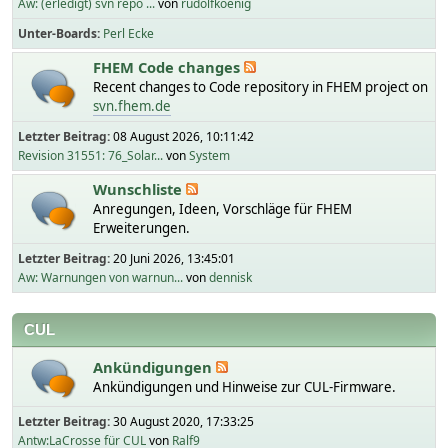
Aw: (erledigt) svn repo ...
von
rudolfkoenig
Unter-Boards
Perl Ecke
FHEM Code changes
Recent changes to Code repository in FHEM project on
svn.fhem.de
Letzter Beitrag:
08 August 2026, 10:11:42
Revision 31551: 76_Solar...
von
System
Wunschliste
Anregungen, Ideen, Vorschläge für FHEM
Erweiterungen.
Letzter Beitrag:
20 Juni 2026, 13:45:01
Aw: Warnungen von warnun...
von
dennisk
CUL
Ankündigungen
Ankündigungen und Hinweise zur CUL-Firmware.
Letzter Beitrag:
30 August 2020, 17:33:25
Antw:LaCrosse für CUL
von
Ralf9