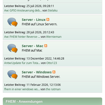
Letzter Beitrag:
25 Juli 2026, 09:28:11
Aw: GPIO Ansteuerung deb...
von
Stelaku
Server - Linux
FHEM auf Linux Servern.
Letzter Beitrag:
28 Juli 2026, 20:12:43
Aw: FHEM hinter Reverse-...
von
Wernieman
Server - Mac
FHEM auf Mac
Letzter Beitrag:
13 Dezember 2022, 14:46:28
Antw:Update für zum Tota...
von
Otto123
Server - Windows
FHEM auf Windows Server.
Letzter Beitrag:
11 Februar 2026, 12:13:06
fhem in einer windows ws...
von
the ratman
FHEM - Anwendungen