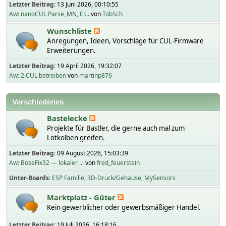
Letzter Beitrag:
13 Juni 2026, 00:10:55
Aw: nanoCUL Parse_MN, Er...
von
TobSch
Wunschliste
Anregungen, Ideen, Vorschläge für CUL-Firmware
Erweiterungen.
Letzter Beitrag:
19 April 2026, 19:32:07
Aw: 2 CUL betreiben
von
martinp876
Verschiedenes
Bastelecke
Projekte für Bastler, die gerne auch mal zum
Lötkolben greifen.
Letzter Beitrag:
09 August 2026, 15:03:39
Aw: BoseFix32 — lokaler ...
von
fred_feuerstein
Unter-Boards
ESP Familie
3D-Druck/Gehäuse
MySensors
Marktplatz - Güter
Kein gewerblicher oder gewerbsmäßiger Handel.
Letzter Beitrag:
19 Juli 2026, 16:18:16