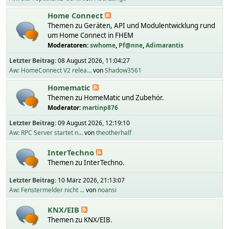
Home Connect
Themen zu Geräten, API und Modulentwicklung rund
um Home Connect in FHEM
Moderatoren:
swhome
,
Pf@nne
,
Adimarantis
Letzter Beitrag:
08 August 2026, 11:04:27
Aw: HomeConnect V2 relea...
von
Shadow3561
Homematic
Themen zu HomeMatic und Zubehör.
Moderator:
martinp876
Letzter Beitrag:
09 August 2026, 12:19:10
Aw: RPC Server startet n...
von
theotherhalf
InterTechno
Themen zu InterTechno.
Letzter Beitrag:
10 März 2026, 21:13:07
Aw: Fenstermelder nicht ...
von
noansi
KNX/EIB
Themen zu KNX/EIB.