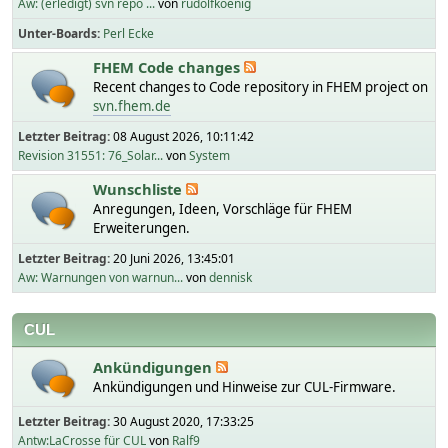
Aw: (erledigt) svn repo ...
von
rudolfkoenig
Unter-Boards
Perl Ecke
FHEM Code changes
Recent changes to Code repository in FHEM project on
svn.fhem.de
Letzter Beitrag:
08 August 2026, 10:11:42
Revision 31551: 76_Solar...
von
System
Wunschliste
Anregungen, Ideen, Vorschläge für FHEM
Erweiterungen.
Letzter Beitrag:
20 Juni 2026, 13:45:01
Aw: Warnungen von warnun...
von
dennisk
CUL
Ankündigungen
Ankündigungen und Hinweise zur CUL-Firmware.
Letzter Beitrag:
30 August 2020, 17:33:25
Antw:LaCrosse für CUL
von
Ralf9