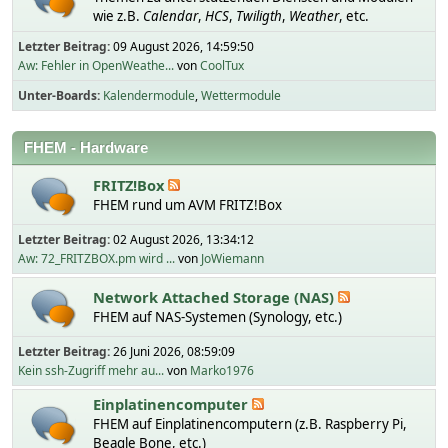
wie z.B.
Calendar
,
HCS
,
Twiligth
,
Weather
, etc.
Letzter Beitrag:
09 August 2026, 14:59:50
Aw: Fehler in OpenWeathe...
von
CoolTux
Unter-Boards
Kalendermodule
Wettermodule
FHEM - Hardware
FRITZ!Box
FHEM rund um AVM FRITZ!Box
Letzter Beitrag:
02 August 2026, 13:34:12
Aw: 72_FRITZBOX.pm wird ...
von
JoWiemann
Network Attached Storage (NAS)
FHEM auf NAS-Systemen (Synology, etc.)
Letzter Beitrag:
26 Juni 2026, 08:59:09
Kein ssh-Zugriff mehr au...
von
Marko1976
Einplatinencomputer
FHEM auf Einplatinencomputern (z.B. Raspberry Pi,
Beagle Bone, etc.)