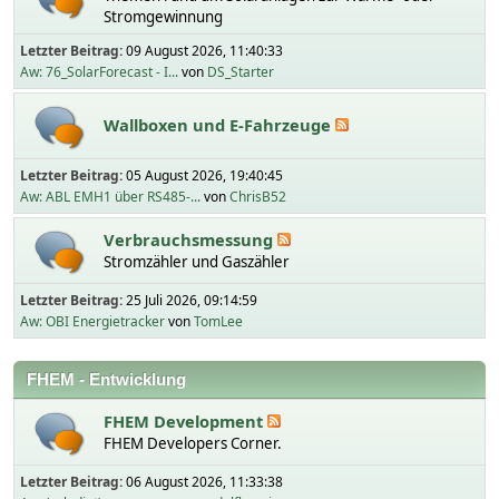
Stromgewinnung
Letzter Beitrag:
09 August 2026, 11:40:33
Aw: 76_SolarForecast - I...
von
DS_Starter
Wallboxen und E-Fahrzeuge
Letzter Beitrag:
05 August 2026, 19:40:45
Aw: ABL EMH1 über RS485-...
von
ChrisB52
Verbrauchsmessung
Stromzähler und Gaszähler
Letzter Beitrag:
25 Juli 2026, 09:14:59
Aw: OBI Energietracker
von
TomLee
FHEM - Entwicklung
FHEM Development
FHEM Developers Corner.
Letzter Beitrag:
06 August 2026, 11:33:38