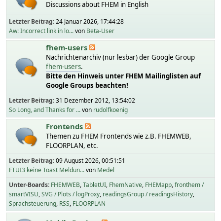
Discussions about FHEM in English
Letzter Beitrag:
24 Januar 2026, 17:44:28
Aw: Incorrect link in lo...
von
Beta-User
fhem-users
Nachrichtenarchiv (nur lesbar) der Google Group
fhem-users
.
Bitte den Hinweis unter FHEM Mailinglisten auf
Google Groups beachten!
Letzter Beitrag:
31 Dezember 2012, 13:54:02
So Long, and Thanks for ...
von
rudolfkoenig
Frontends
Themen zu FHEM Frontends wie z.B. FHEMWEB,
FLOORPLAN, etc.
Letzter Beitrag:
09 August 2026, 00:51:51
FTUI3 keine Toast Meldun...
von
Medel
Unter-Boards
FHEMWEB
TabletUI
FhemNative
FHEMapp
fronthem /
smartVISU
SVG / Plots / logProxy
readingsGroup / readingsHistory
Sprachsteuerung
RSS
FLOORPLAN