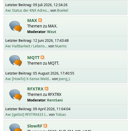
Letzter Beitrag:
09 Juli 2026, 12:34:26
Aw: Status der KNX Adres...
von
Boekel
MAX
Themen zu MAX.
Moderator:
Wzut
Letzter Beitrag:
12 Juni 2026, 17:43:48
Aw: Haltbarkeit / Lebens...
von
Nuems
MQTT
Themen zu MQTT.
Letzter Beitrag:
05 August 2026, 17:40:55
Aw: [HowTo] X-Sense Meld...
von
Joerg_L
RFXTRX
Themen zu RFXTRX
Moderator:
KernSani
Letzter Beitrag:
09 April 2026, 11:04:04
Aw: [gelöst] RFXTRX433 I...
von
Tobias
SlowRF