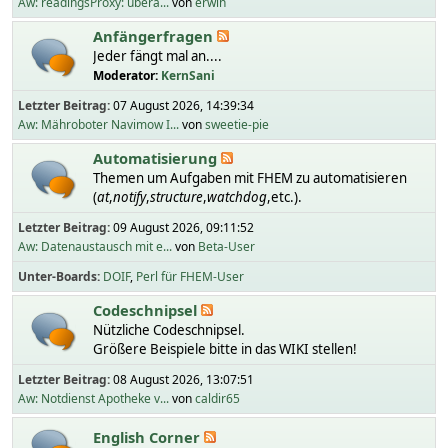
Aw: readingsProxy: übera...
von
erwin
Anfängerfragen
Jeder fängt mal an....
Moderator:
KernSani
Letzter Beitrag:
07 August 2026, 14:39:34
Aw: Mähroboter Navimow I...
von
sweetie-pie
Automatisierung
Themen um Aufgaben mit FHEM zu automatisieren
(
at
,
notify
,
structure
,
watchdog
,etc.).
Letzter Beitrag:
09 August 2026, 09:11:52
Aw: Datenaustausch mit e...
von
Beta-User
Unter-Boards
DOIF
Perl für FHEM-User
Codeschnipsel
Nützliche Codeschnipsel.
Größere Beispiele bitte in das WIKI stellen!
Letzter Beitrag:
08 August 2026, 13:07:51
Aw: Notdienst Apotheke v...
von
caldir65
English Corner