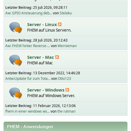
Letzter Beitrag:
25 Juli 2026, 09:28:11
Aw: GPIO Ansteuerung deb...
von
Stelaku
Server - Linux
FHEM auf Linux Servern.
Letzter Beitrag:
28 Juli 2026, 20:12:43
Aw: FHEM hinter Reverse-...
von
Wernieman
Server - Mac
FHEM auf Mac
Letzter Beitrag:
13 Dezember 2022, 14:46:28
Antw:Update für zum Tota...
von
Otto123
Server - Windows
FHEM auf Windows Server.
Letzter Beitrag:
11 Februar 2026, 12:13:06
fhem in einer windows ws...
von
the ratman
FHEM - Anwendungen