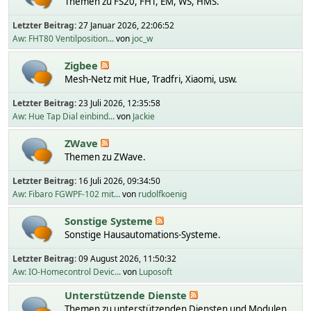
Themen zu FS20, FHT, EM, WS, HMS.
Letzter Beitrag:
27 Januar 2026, 22:06:52
Aw: FHT80 Ventilposition...
von
joc_w
Zigbee
Mesh-Netz mit Hue, Tradfri, Xiaomi, usw.
Letzter Beitrag:
23 Juli 2026, 12:35:58
Aw: Hue Tap Dial einbind...
von
Jackie
ZWave
Themen zu ZWave.
Letzter Beitrag:
16 Juli 2026, 09:34:50
Aw: Fibaro FGWPF-102 mit...
von
rudolfkoenig
Sonstige Systeme
Sonstige Hausautomations-Systeme.
Letzter Beitrag:
09 August 2026, 11:50:32
Aw: IO-Homecontrol Devic...
von
Luposoft
Unterstützende Dienste
Themen zu unterstützenden Diensten und Modulen