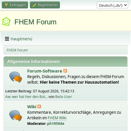
Einloggen
Registrieren
FHEM Forum
Hauptmenü
FHEM Forum
Allgemeine Informationen
Forum-Software
Regeln, Diskussionen, Fragen zu diesem FHEM-Forum
selbst.
Hier keine Themen zur Hausautomation!
Letzter Beitrag:
07 August 2026, 15:42:13
Aw: wer hat hier den Bot...
von
Beta-User
Wiki
Kommentare, Korrekturvorschläge, Anregungen zu
Artikeln im
FHEM Wiki
Moderator:
ph1959de