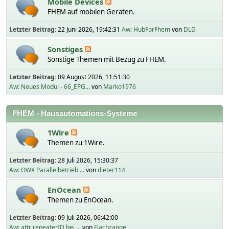
Mobile Devices
FHEM auf mobilen Geräten.
Letzter Beitrag:
22 Juni 2026, 19:42:31
Aw: HubForFhem
von
DLD
Sonstiges
Sonstige Themen mit Bezug zu FHEM.
Letzter Beitrag:
09 August 2026, 11:51:30
Aw: Neues Modul - 66_EPG...
von
Marko1976
FHEM - Hausautomations-Systeme
1Wire
Themen zu 1Wire.
Letzter Beitrag:
28 Juli 2026, 15:30:37
Aw: OWX Parallelbetrieb ...
von
dieter114
EnOcean
Themen zu EnOcean.
Letzter Beitrag:
09 Juli 2026, 06:42:00
Aw: attr repeaterID bei ...
von
Flachzange