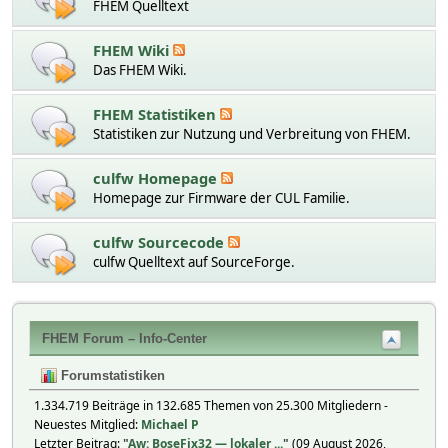
FHEM Quelltext
FHEM Wiki
Das FHEM Wiki.
FHEM Statistiken
Statistiken zur Nutzung und Verbreitung von FHEM.
culfw Homepage
Homepage zur Firmware der CUL Familie.
culfw Sourcecode
culfw Quelltext auf SourceForge.
FHEM Forum – Info-Center
Forumstatistiken
1.334.719 Beiträge in 132.685 Themen von 25.300 Mitgliedern -
Neuestes Mitglied:
Michael P
Letzter Beitrag:
"
Aw: BoseFix32 — lokaler ...
"
(09 August 2026,