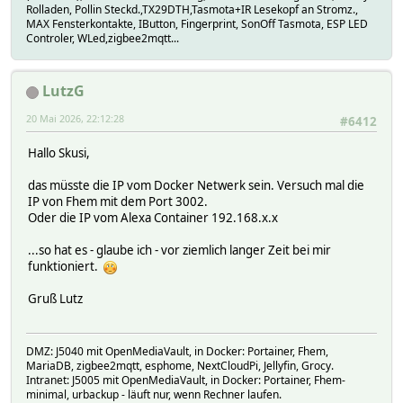
Rolladen, Pollin Steckd.,TX29DTH,Tasmota+IR Lesekopf an Stromz.,
MAX Fensterkontakte, IButton, Fingerprint, SonOff Tasmota, ESP LED
Controler, WLed,zigbee2mqtt...
LutzG
20 Mai 2026, 22:12:28
#6412
Hallo Skusi,
das müsste die IP vom Docker Netwerk sein. Versuch mal die
IP von Fhem mit dem Port 3002.
Oder die IP vom Alexa Container 192.168.x.x
...so hat es - glaube ich - vor ziemlich langer Zeit bei mir
funktioniert.
Gruß Lutz
DMZ: J5040 mit OpenMediaVault, in Docker: Portainer, Fhem,
MariaDB, zigbee2mqtt, esphome, NextCloudPi, Jellyfin, Grocy.
Intranet: J5005 mit OpenMediaVault, in Docker: Portainer, Fhem-
minimal, urbackup - läuft nur, wenn Rechner laufen.