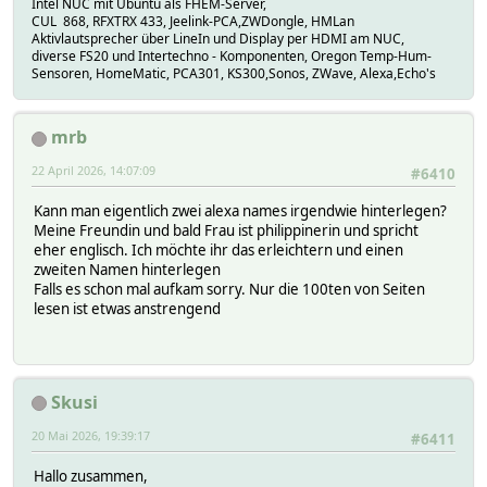
Intel NUC mit Ubuntu als FHEM-Server,
CUL 868, RFXTRX 433, Jeelink-PCA,ZWDongle, HMLan
Aktivlautsprecher über LineIn und Display per HDMI am NUC,
diverse FS20 und Intertechno - Komponenten, Oregon Temp-Hum-
Sensoren, HomeMatic, PCA301, KS300,Sonos, ZWave, Alexa,Echo's
mrb
22 April 2026, 14:07:09
#6410
Kann man eigentlich zwei alexa names irgendwie hinterlegen?
Meine Freundin und bald Frau ist philippinerin und spricht
eher englisch. Ich möchte ihr das erleichtern und einen
zweiten Namen hinterlegen
Falls es schon mal aufkam sorry. Nur die 100ten von Seiten
lesen ist etwas anstrengend
Skusi
20 Mai 2026, 19:39:17
#6411
Hallo zusammen,