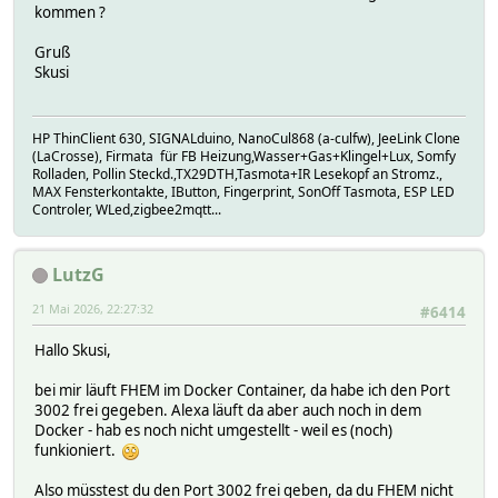
kommen ?
Gruß
Skusi
HP ThinClient 630, SIGNALduino, NanoCul868 (a-culfw), JeeLink Clone
(LaCrosse), Firmata für FB Heizung,Wasser+Gas+Klingel+Lux, Somfy
Rolladen, Pollin Steckd.,TX29DTH,Tasmota+IR Lesekopf an Stromz.,
MAX Fensterkontakte, IButton, Fingerprint, SonOff Tasmota, ESP LED
Controler, WLed,zigbee2mqtt...
LutzG
21 Mai 2026, 22:27:32
#6414
Hallo Skusi,
bei mir läuft FHEM im Docker Container, da habe ich den Port
3002 frei gegeben. Alexa läuft da aber auch noch in dem
Docker - hab es noch nicht umgestellt - weil es (noch)
funkioniert.
Also müsstest du den Port 3002 frei geben, da du FHEM nicht