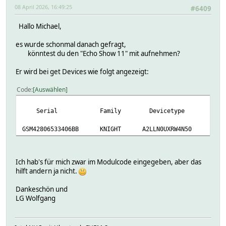
08 April 2026, 16:49:25
#6409
Hallo Michael,
es wurde schonmal danach gefragt,
könntest du den "Echo Show 11" mit aufnehmen?
Er wird bei get Devices wie folgt angezeigt:
Code
Auswählen
Serial Family Devicetype N
GSM42806533406BB KNIGHT A2LLN0UXRW4N50 Echo 
Ich hab's für mich zwar im Modulcode eingegeben, aber das
hilft andern ja nicht.
Dankeschön und
LG Wolfgang