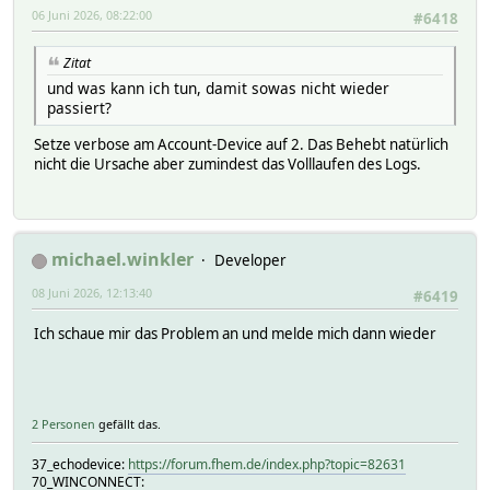
06 Juni 2026, 08:22:00
#6418
Zitat
und was kann ich tun, damit sowas nicht wieder
passiert?
Setze verbose am Account-Device auf 2. Das Behebt natürlich
nicht die Ursache aber zumindest das Volllaufen des Logs.
michael.winkler
Developer
08 Juni 2026, 12:13:40
#6419
Ich schaue mir das Problem an und melde mich dann wieder
2 Personen
gefällt das.
37_echodevice:
https://forum.fhem.de/index.php?topic=82631
70_WINCONNECT: