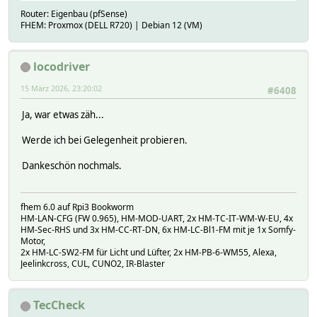
Router: Eigenbau (pfSense)
FHEM: Proxmox (DELL R720) | Debian 12 (VM)
locodriver
15 März 2026, 23:20:02
#6408
Ja, war etwas zäh...
Werde ich bei Gelegenheit probieren.
Dankeschön nochmals.
fhem 6.0 auf Rpi3 Bookworm
HM-LAN-CFG (FW 0.965), HM-MOD-UART, 2x HM-TC-IT-WM-W-EU, 4x
HM-Sec-RHS und 3x HM-CC-RT-DN, 6x HM-LC-Bl1-FM mit je 1x Somfy-
Motor,
2x HM-LC-SW2-FM für Licht und Lüfter, 2x HM-PB-6-WM55, Alexa,
Jeelinkcross, CUL, CUNO2, IR-Blaster
TecCheck