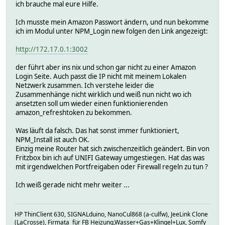
ich brauche mal eure Hilfe.
Ich musste mein Amazon Passwort ändern, und nun bekomme
ich im Modul unter NPM_Login new folgen den Link angezeigt:
http://172.17.0.1:3002
der führt aber ins nix und schon gar nicht zu einer Amazon
Login Seite. Auch passt die IP nicht mit meinem Lokalen
Netzwerk zusammen. Ich verstehe leider die
Zusammenhänge nicht wirklich und weiß nun nicht wo ich
ansetzten soll um wieder einen funktionierenden
amazon_refreshtoken zu bekommen.
Was läuft da falsch. Das hat sonst immer funktioniert,
NPM_Install ist auch OK.
Einzig meine Router hat sich zwischenzeitlich geändert. Bin von
Fritzbox bin ich auf UNIFI Gateway umgestiegen. Hat das was
mit irgendwelchen Portfreigaben oder Firewall regeln zu tun ?
Ich weiß gerade nicht mehr weiter ...
HP ThinClient 630, SIGNALduino, NanoCul868 (a-culfw), JeeLink Clone
(LaCrosse), Firmata für FB Heizung,Wasser+Gas+Klingel+Lux, Somfy