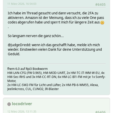
11 März 2026, 16:54:03
#6405
Ich habe im Thread gesucht und dann versucht, die 2FA zu
aktivieren. Amazon ist der Meinung, dass ich zu viele One pass
codes abgerufen habe und sperrt mich für längere Zeit aus
.
So langsam nerven die ganz schön...
@JudgeDredd: wenn ich das geschafft habe, melde ich mich
wieder. Einstweilen vielen Dank für deine Unterstützung und
Geduld.
fhem 6.0 auf Rpi3 Bookworm
HM-LAN-CFG (FW 0.965), HM-MOD-UART, 2x HM-TC-IT-WM-W-EU, 4x
HM-Sec-RHS und 3x HM-CC-RT-DN, 6x HM-LC-Bl1-FM mit je 1x Somfy-
Motor,
2x HM-LC-SW2-FM für Licht und Lüfter, 2x HM-PB-6-WM55, Alexa,
Jeelinkcross, CUL, CUNO2, IR-Blaster
locodriver
12 März 2026, 13:11:35
#6406