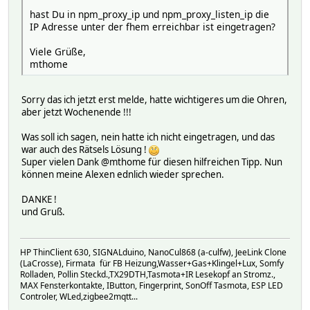
hast Du in npm_proxy_ip und npm_proxy_listen_ip die
IP Adresse unter der fhem erreichbar ist eingetragen?
Viele Grüße,
mthome
Sorry das ich jetzt erst melde, hatte wichtigeres um die Ohren,
aber jetzt Wochenende !!!
Was soll ich sagen, nein hatte ich nicht eingetragen, und das
war auch des Rätsels Lösung !
Super vielen Dank @mthome für diesen hilfreichen Tipp. Nun
können meine Alexen ednlich wieder sprechen.
DANKE !
und Gruß.
HP ThinClient 630, SIGNALduino, NanoCul868 (a-culfw), JeeLink Clone
(LaCrosse), Firmata für FB Heizung,Wasser+Gas+Klingel+Lux, Somfy
Rolladen, Pollin Steckd.,TX29DTH,Tasmota+IR Lesekopf an Stromz.,
MAX Fensterkontakte, IButton, Fingerprint, SonOff Tasmota, ESP LED
Controler, WLed,zigbee2mqtt...