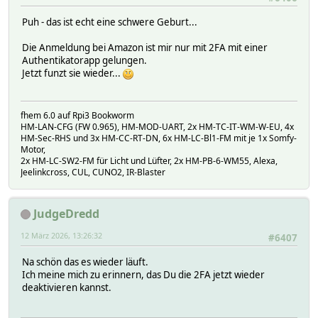
Puh - das ist echt eine schwere Geburt...
Die Anmeldung bei Amazon ist mir nur mit 2FA mit einer
Authentikatorapp gelungen.
Jetzt funzt sie wieder...
fhem 6.0 auf Rpi3 Bookworm
HM-LAN-CFG (FW 0.965), HM-MOD-UART, 2x HM-TC-IT-WM-W-EU, 4x
HM-Sec-RHS und 3x HM-CC-RT-DN, 6x HM-LC-Bl1-FM mit je 1x Somfy-
Motor,
2x HM-LC-SW2-FM für Licht und Lüfter, 2x HM-PB-6-WM55, Alexa,
Jeelinkcross, CUL, CUNO2, IR-Blaster
JudgeDredd
12 März 2026, 13:26:32
#6407
Na schön das es wieder läuft.
Ich meine mich zu erinnern, das Du die 2FA jetzt wieder
deaktivieren kannst.