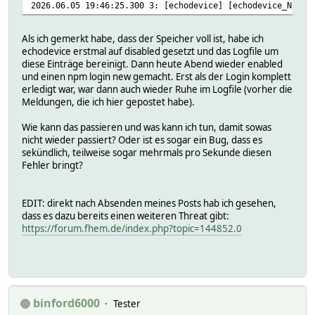
2026.06.05 19:46:25.300 3: [echodevice] [echodevice_NPMWa
Als ich gemerkt habe, dass der Speicher voll ist, habe ich
echodevice erstmal auf disabled gesetzt und das Logfile um
diese Einträge bereinigt. Dann heute Abend wieder enabled
und einen npm login new gemacht. Erst als der Login komplett
erledigt war, war dann auch wieder Ruhe im Logfile (vorher die
Meldungen, die ich hier gepostet habe).
Wie kann das passieren und was kann ich tun, damit sowas
nicht wieder passiert? Oder ist es sogar ein Bug, dass es
sekündlich, teilweise sogar mehrmals pro Sekunde diesen
Fehler bringt?
EDIT: direkt nach Absenden meines Posts hab ich gesehen,
dass es dazu bereits einen weiteren Threat gibt:
https://forum.fhem.de/index.php?topic=144852.0
binford6000
Tester