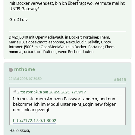
mit Docker verwendest, bin ich überfragt wo. Vermute mal im:
UNIFI Gateway?
Gruß Lutz
DMZ: J5040 mit OpenMediaVault, in Docker: Portainer, Fhem,
MariaDB, zigbee2mqtt, esphome, NextCloudPi, Jellyfin, Grocy.
Intranet: J5005 mit OpenMediaVault, in Docker: Portainer, Fhem-
minimal, urbackup - läuft nur, wenn Rechner laufen.
mthome
22 Mai 2026, 07:30:50
#6415
Zitat von: Skusi am 20 Mai 2026, 19:39:17
Ich musste mein Amazon Passwort ändern, und nun
bekomme ich im Modul unter NPM_Login new folgen
den Link angezeigt:
http://172.17.0.1:3002
Hallo Skusi,