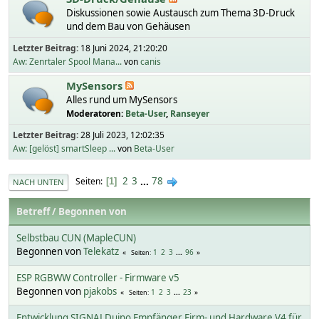
Diskussionen sowie Austausch zum Thema 3D-Druck
und dem Bau von Gehäusen
Letzter Beitrag:
18 Juni 2024, 21:20:20
Aw: Zenrtaler Spool Mana...
von
canis
MySensors
Alles rund um MySensors
Moderatoren:
Beta-User
,
Ranseyer
Letzter Beitrag:
28 Juli 2023, 12:02:35
Aw: [gelöst] smartSleep ...
von
Beta-User
2
3
...
78
Seiten
1
NACH UNTEN
Betreff
/
Begonnen von
Selbstbau CUN (MapleCUN)
Begonnen von
Telekatz
1
2
3
...
96
Seiten
ESP RGBWW Controller - Firmware v5
Begonnen von
pjakobs
1
2
3
...
23
Seiten
Entwicklung SIGNALDuino Empfänger Firm- und Hardware V4 für