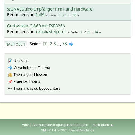
SIGNALDuino Empfänger Firm- und Hardware
Begonnen von
Ralf9
1
2
3
...
88
Seiten
Gurtwickler GW60 mit ESP8266
Begonnen von
lukasbastelpeter
1
2
3
...
14
Seiten
2
3
...
78
Seiten
1
NACH OBEN
Umfrage
Verschobenes Thema
Thema geschlossen
Fixiertes Thema
Thema, das du beobachtest
|
|
Hilfe
Nutzungsbedingungen und Regeln
Nach oben ▲
,
SMF 2.1.4 © 2023
Simple Machines