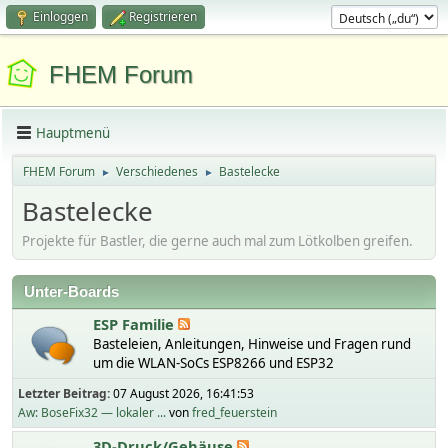
Einloggen
Registrieren
FHEM Forum
Hauptmenü
FHEM Forum
Verschiedenes
Bastelecke
►
►
Bastelecke
Projekte für Bastler, die gerne auch mal zum Lötkolben greifen.
Unter-Boards
ESP Familie
Basteleien, Anleitungen, Hinweise und Fragen rund
um die WLAN-SoCs ESP8266 und ESP32
Letzter Beitrag:
07 August 2026, 16:41:53
Aw: BoseFix32 — lokaler ...
von
fred_feuerstein
3D-Druck/Gehäuse