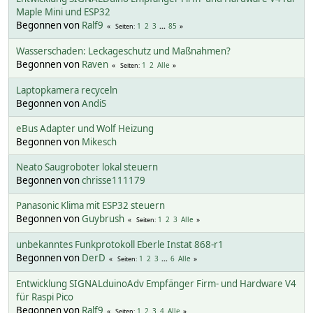
Maple Mini und ESP32
Begonnen von
Ralf9
1
2
3
...
85
Seiten
Wasserschaden: Leckageschutz und Maßnahmen?
Begonnen von
Raven
1
2
Alle
Seiten
Laptopkamera recyceln
Begonnen von
AndiS
eBus Adapter und Wolf Heizung
Begonnen von
Mikesch
Neato Saugroboter lokal steuern
Begonnen von
chrisse111179
Panasonic Klima mit ESP32 steuern
Begonnen von
Guybrush
1
2
3
Alle
Seiten
unbekanntes Funkprotokoll Eberle Instat 868-r1
Begonnen von
DerD
1
2
3
...
6
Alle
Seiten
Entwicklung SIGNALduinoAdv Empfänger Firm- und Hardware V4
für Raspi Pico
Begonnen von
Ralf9
1
2
3
4
Alle
Seiten