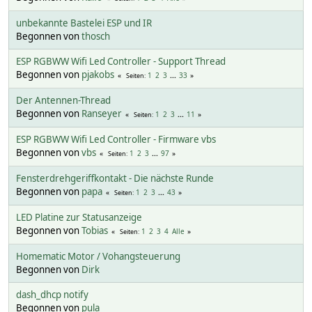
unbekannte Bastelei ESP und IR
Begonnen von
thosch
ESP RGBWW Wifi Led Controller - Support Thread
Begonnen von
pjakobs
1
2
3
...
33
Seiten
Der Antennen-Thread
Begonnen von
Ranseyer
1
2
3
...
11
Seiten
ESP RGBWW Wifi Led Controller - Firmware vbs
Begonnen von
vbs
1
2
3
...
97
Seiten
Fensterdrehgeriffkontakt - Die nächste Runde
Begonnen von
papa
1
2
3
...
43
Seiten
LED Platine zur Statusanzeige
Begonnen von
Tobias
1
2
3
4
Alle
Seiten
Homematic Motor / Vohangsteuerung
Begonnen von
Dirk
dash_dhcp notify
Begonnen von
pula