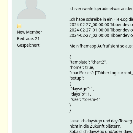
ich verzweifel gerade etwas an den
Ich habe schreibe in ein File-Log 
2024-02-27_00:00:00 Tibber.device
2024-02-27_01:00:00 Tibber.device
New Member
2024-02-27_02:00:00 Tibber.device
Beiträge: 21
Gespeichert
Mein fhemapp-Aufruf sieht so aus:
{
"template": "chart2",
"home": true,
"chartSeries": ["TibberLog:current_
"setup":
{
"daysAgo": 1,
"daysTo": 1,
"size": "col-sm-4"
}
}
Lasse ich daysAgo und daysTo weg .
nicht in die Zukunft blättern.
Sobald ich daysAgo und/oder daysTo