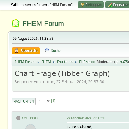
Willkommen im Forum „
FHEM Forum
“.
Einloggen
Registrie
FHEM Forum
09 August 2026, 11:28:58
Übersicht
Suche
FHEM Forum
FHEM
Frontends
FHEMapp
(Moderator:
jemu75
)
►
►
►
Chart-Frage (Tibber-Graph)
Begonnen von reticon, 27 Februar 2024, 20:37:50
Seiten
1
NACH UNTEN
reticon
27 Februar 2024, 20:37:50
Guten Abend,