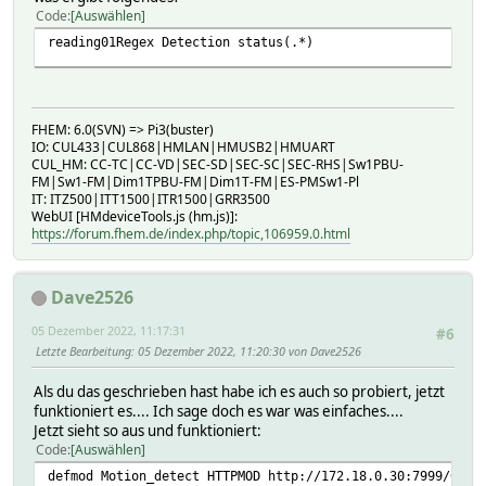
Code
Auswählen
reading01Regex Detection status(.*)
FHEM: 6.0(SVN) => Pi3(buster)
IO: CUL433|CUL868|HMLAN|HMUSB2|HMUART
CUL_HM: CC-TC|CC-VD|SEC-SD|SEC-SC|SEC-RHS|Sw1PBU-
FM|Sw1-FM|Dim1TPBU-FM|Dim1T-FM|ES-PMSw1-Pl
IT: ITZ500|ITT1500|ITR1500|GRR3500
WebUI [HMdeviceTools.js (hm.js)]:
https://forum.fhem.de/index.php/topic,106959.0.html
Dave2526
05 Dezember 2022, 11:17:31
#6
Letzte Bearbeitung
: 05 Dezember 2022, 11:20:30 von Dave2526
Als du das geschrieben hast habe ich es auch so probiert, jetzt
funktioniert es.... Ich sage doch es war was einfaches....
Jetzt sieht so aus und funktioniert:
Code
Auswählen
defmod Motion_detect HTTPMOD http://172.18.0.30:7999/0/de