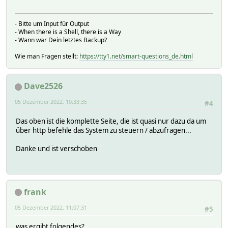
- Bitte um Input für Output
- When there is a Shell, there is a Way
- Wann war Dein letztes Backup?
Wie man Fragen stellt:
https://tty1.net/smart-questions_de.html
Dave2526
05 Dezember 2022, 10:33:35
#4
Das oben ist die komplette Seite, die ist quasi nur dazu da um
über http befehle das System zu steuern / abzufragen...
Danke und ist verschoben
frank
05 Dezember 2022, 11:07:31
#5
was ergibt folgendes?