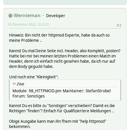
set01URL http://172.18.0.30:7999/0/detection/start
set02Name Aus
Wernieman
set02URL http://172.18.0.30:7999/0/detection/pause
Developer
showBody 1
05 Dezember 2022, 10:22:31
#3
showMatched 1
verbose 5
Hinweis: Bin nicht der httpmod Experte, habe da auch so
meine Probleme ..
Kannst Du mal Deine Seite incl. Header, also Komplett, posten?
Hatte bei mir bei meinen letzten Problemen einen Match im
Header, denn ich einfach nicht gesehen habe, da ich nur auf
dem Body geguckt habe.
Und noch eine "Kleinigkeit":
Zitat
Module: 98_HTTPMOD.pm Maintainer: StefanStrobel
Forum: Sonstiges
Kannst Du es bitte zu "Sonstiges" verschieben? Damit es die
Richtigen "finden"? Einfach für Qualifiziertere Meldungen ..
Obige Ausgabe kann man i9n fhem mit "help httpmod"
bekommen.