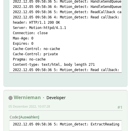
2022.12.05 09:58:36 5: Motion_detect: HandleSendQueue cal
Connection: close
2022.12.05 09:58:36 4: Motion_detect: HandleSendQueue sen
Max-Age: 0
2022.12.05 09:58:36 5: Motion_detect: ReadCallback called
Expires: 0
2022.12.05 09:58:36 4: Motion_detect: Read callback: requ
Cache-Control: no-cache
header: HTTP/1.1 200 OK
Cache-Control: private
Server: Motion-httpd/4.1.1
Pragma: no-cache
Connection: close
Content-type: text/html
Max-Age: 0
httpversion 1.0
Expires: 0
hu_blocking 0
Cache-Control: no-cache
hu_filecount 1
Cache-Control: private
hu_port 7999
Pragma: no-cache
hu_portSfx :7999
Content-type: text/html, body length 271
ignoreredirects 1
2022.12.05 09:58:36 5: Motion_detect: Read callback: body
loglevel 4
<!DOCTYPE html>
path /0/detection/status
<html>
protocol http
<head><title>Motion 4.1.1</title></head>
redirects 0
<meta name="viewport" content="width=device-width, initia
timeout 2
<body>
Wernieman
Developer
url http://172.18.0.30:7999/0/detection/statu
<a href=/0/detection><– back</a><br><br><b>Camera 0</b> D
sslargs:
05 Dezember 2022, 10:07:28
</body>
#1
QUEUE:
</html>
READINGS:
Code
Auswählen
2022-12-05 09:53:58 LAST_REQUEST update
2022.12.05 09:58:36 4: Motion_detect: BodyDecode is decod
2022-12-05 09:53:58 MATCHED_READINGS Status
2022.12.05 09:58:36 5: Motion_detect: ExtractReading Stat
2022.12.05 09:58:36 5: Motion_detect: GetCookies is looki
2022-12-05 09:53:58 Status 1