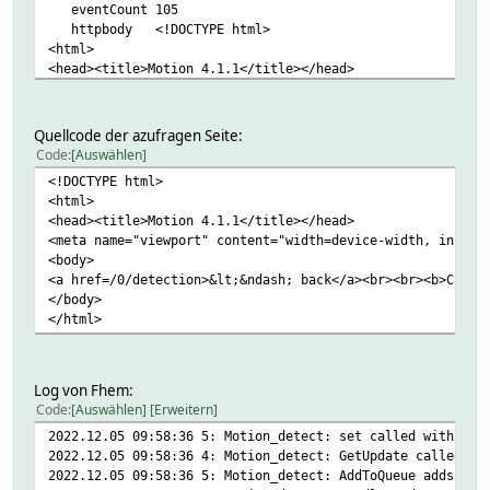
eventCount 105
httpbody <!DOCTYPE html>
<html>
<head><title>Motion 4.1.1</title></head>
<meta name="viewport" content="width=device-width, initia
<body>
<a href=/0/detection>&lt;&ndash; back</a><br><br><b>Camer
Quellcode der azufragen Seite:
</body>
Code
Auswählen
</html>
<!DOCTYPE html>
<html>
value
<head><title>Motion 4.1.1</title></head>
CompiledRegexes:
<meta name="viewport" content="width=device-width, initia
HttpUtils:
<body>
NAME
<a href=/0/detection>&lt;&ndash; back</a><br><br><b>Camer
addr http://172.18.0.30:7999
</body>
auth 0
</html>
code 200
compress 1
conn
data
Log von Fhem:
displayurl http://172.18.0.30:7999/0/detection/statu
Code
Auswählen
Erweitern
header
2022.12.05 09:58:36 5: Motion_detect: set called with rer
host 172.18.0.30
2022.12.05 09:58:36 4: Motion_detect: GetUpdate called (r
httpheader HTTP/1.1 200 OK
2022.12.05 09:58:36 5: Motion_detect: AddToQueue adds typ
Server: Motion-httpd/4.1.1