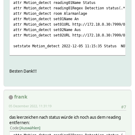
attr Motion_detect reading01Name Status
attr Motion_detect reading01Regex Detection status(.*)
attr Motion_detect room Alarmanlage
attr Motion_detect set01Name An
attr Motion_detect set01URL http://172.18.0.30:7999/0/det
attr Motion_detect set02Name Aus
attr Motion_detect set02URL http://172.18.0.30:7999/0/det
setstate Motion_detect 2022-12-05 11:15:35 Status NOT RU
Besten Dank!!!
frank
05 Dezember 2022, 11:31:19
#7
das leerzeichen nach status würde ich noch aus dem reading
entfernen:
Code
Auswählen