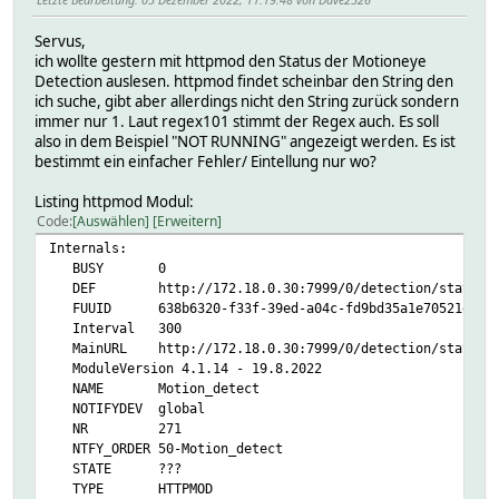
Servus,
ich wollte gestern mit httpmod den Status der Motioneye
Detection auslesen. httpmod findet scheinbar den String den
ich suche, gibt aber allerdings nicht den String zurück sondern
immer nur 1. Laut regex101 stimmt der Regex auch. Es soll
also in dem Beispiel "NOT RUNNING" angezeigt werden. Es ist
bestimmt ein einfacher Fehler/ Eintellung nur wo?
Listing httpmod Modul:
Code
Auswählen
Erweitern
Internals:
BUSY 0
DEF http://172.18.0.30:7999/0/detection/status 3
FUUID 638b6320-f33f-39ed-a04c-fd9bd35a1e70521e
Interval 300
MainURL http://172.18.0.30:7999/0/detection/status
ModuleVersion 4.1.14 - 19.8.2022
NAME Motion_detect
NOTIFYDEV global
NR 271
NTFY_ORDER 50-Motion_detect
STATE ???
TYPE HTTPMOD