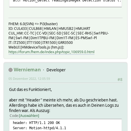
attr Motion_detect reading01Regex Detection status (.*)
FHEM: 6.0(SVN) => Pi3(buster)
IO: CUL433|CUL868|HMLAN|HMUSB2|HMUART
CUL_HM: CC-TC|CC-VD|SEC-SD|SEC-SC|SEC-RHS|Sw1PBU-
FM|Sw1-FM|Dim1TPBU-FM|Dim1T-FM|ES-PMSw1-Pl
IT: ITZ500|ITT1500|ITR1500|GRR3500
WebUI [HMdeviceTools.js (hm.js)]:
https://forum.fhem.de/index.php/topic,106959.0.html
Wernieman
Developer
05 Dezember 2022, 12:05:59
#8
Gut das es Funktioniert,
aber mit "Header" meinte ich mehr, als Du geschrieben hast.
Allerdings habe ich übersehen, das es auch in Deinen Logs zu
finden war. Als Auszug:
Code
Auswählen
header: HTTP/1.1 200 OK
Server: Motion-httpd/4.1.1