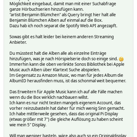
Möglichkeit eingebaut, damit man mit einer Suchabfrage
ganze Hörbuchserien hinzufügen kann.
"artist:Benjamin Blümchen" als Query bringt hier halt alle
Benjamin Blümchen Alben auf einmal auf die Box.
Dazu hab ich noch separat die Spotify Web API angezapft.
Sowas gibt es halt leider bei keinem anderen Streaming
Anbieter.
Du müsstest halt die Alben alle als einzelne Einträge
hinzufügen, was je nach Hörspielserie doch so einige sind.
Immerhin kann die oben verlinkte Sonos Bibliothek bei Apple
Music auch Alben über Klartext Suche abspielen.
Im Gegensatz zu Amazon Music, wo man für jedes Album die
AlbumID herausfinden muss, ist das schonmal weit bequemer.
Das Erweitern für Apple Music kann ich auf alle Fälle machen
wenn du die Box wirklich nachbauen willst.
Ich kann es nur nicht testen mangels eigenem Account, das
vorher reinzubasteln hat daher für mich wenig Sinn gemacht.
Ich habe mittlerweile gesehen, dass das original Pi Display
(etwas größer mit 7") die gleiche Auflösung zu haben scheint
wie mein 5" Display.
Will man weniger basteln, wäre also auch so ein Originaldisplay