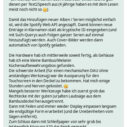
diesen per Text2Speech aus (4 jährige haben es mit dem Lesen
meist noch nicht so
)
Damit das Hinzufügen neuer Alben / Serien möglichst einfach
ist, wird die Spotify Web API angezapft. Damit können neue
Einträge in Klarnamen statt als kryptische ID eingegeben (und
mit Such-Querys auch Folgen ganzer Serien auf einmal
hinzuzufügt) werden. Auch Cover-Bilder werden dann
automatisch von Spotify geladen.
Die Hardware hab ich mittlerweile soweit fertig, als Gehäuse
hab ich eine kleine Bambus/Melanin
Küchenaufbewahrungsbox gefunden.
Die schwerste Arbeit (für einen mechanischen DAU ohne
anständiges Werkzeug) war die Aussparung für den
Touchscreen in den Deckel zu bekommen. Hat mich einige
Stunden und Nerven gekostet.
Mangels besserer Werkzeuge habe ich zuerst grob das
Rechtecke mit der guten (ur)alten Laubsäge aus dem
Bambusdeckel herausgetrennt.
Dann mit Feilen und immer wieder Display einpassen langsam
die endgültige Form erarbeitet (und die Unebenheiten vom
Sägen entfernt).
Zum Schluss dann mit Schleifpapier von sehr grob bis
letztendlich Körnung 320 das Finish gemacht.