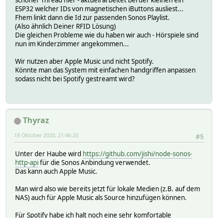
schöner Thread hier - aktuell arbeitet bei der kleinen ein
ESP32 welcher IDs von magnetischen iButtons ausliest...
Fhem linkt dann die Id zur passenden Sonos Playlist.
(Also ähnlich Deiner RFID Lösung)
Die gleichen Probleme wie du haben wir auch - Hörspiele sind
nun im Kinderzimmer angekommen...
Wir nutzen aber Apple Music und nicht Spotify.
Könnte man das System mit einfachen handgriffen anpassen
sodass nicht bei Spotify gestreamt wird?
Thyraz
18 Oktober 2020, 21:46:20
#5
Unter der Haube wird
https://github.com/jishi/node-sonos-
http-api
für die Sonos Anbindung verwendet.
Das kann auch Apple Music.
Man wird also wie bereits jetzt für lokale Medien (z.B. auf dem
NAS) auch für Apple Music als Source hinzufügen können.
Für Spotify habe ich halt noch eine sehr komfortable