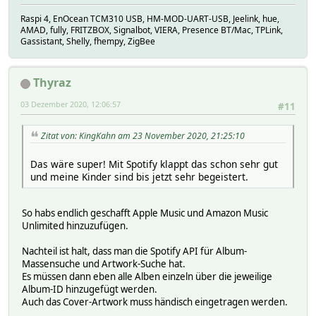
Raspi 4, EnOcean TCM310 USB, HM-MOD-UART-USB, Jeelink, hue,
AMAD, fully, FRITZBOX, Signalbot, VIERA, Presence BT/Mac, TPLink,
Gassistant, Shelly, fhempy, ZigBee
Thyraz
03 Dezember 2020, 12:06:57
#11
Zitat von: KingKahn am 23 November 2020, 21:25:10
Das wäre super! Mit Spotify klappt das schon sehr gut
und meine Kinder sind bis jetzt sehr begeistert.
So habs endlich geschafft Apple Music und Amazon Music
Unlimited hinzuzufügen.
Nachteil ist halt, dass man die Spotify API für Album-
Massensuche und Artwork-Suche hat.
Es müssen dann eben alle Alben einzeln über die jeweilige
Album-ID hinzugefügt werden.
Auch das Cover-Artwork muss händisch eingetragen werden.