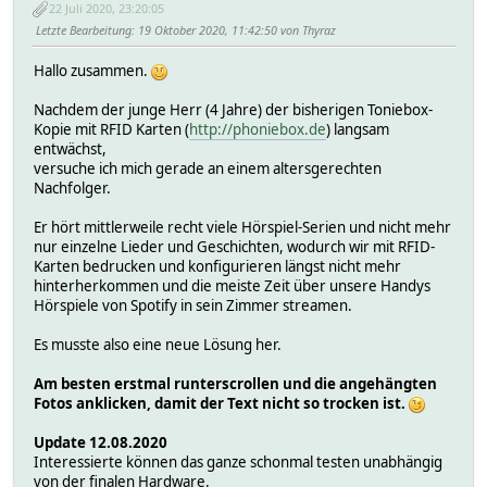
22 Juli 2020, 23:20:05
Letzte Bearbeitung
: 19 Oktober 2020, 11:42:50 von Thyraz
Hallo zusammen.
Nachdem der junge Herr (4 Jahre) der bisherigen Toniebox-
Kopie mit RFID Karten (
http://phoniebox.de
) langsam
entwächst,
versuche ich mich gerade an einem altersgerechten
Nachfolger.
Er hört mittlerweile recht viele Hörspiel-Serien und nicht mehr
nur einzelne Lieder und Geschichten, wodurch wir mit RFID-
Karten bedrucken und konfigurieren längst nicht mehr
hinterherkommen und die meiste Zeit über unsere Handys
Hörspiele von Spotify in sein Zimmer streamen.
Es musste also eine neue Lösung her.
Am besten erstmal runterscrollen und die angehängten
Fotos anklicken, damit der Text nicht so trocken ist.
Update 12.08.2020
Interessierte können das ganze schonmal testen unabhängig
von der finalen Hardware.