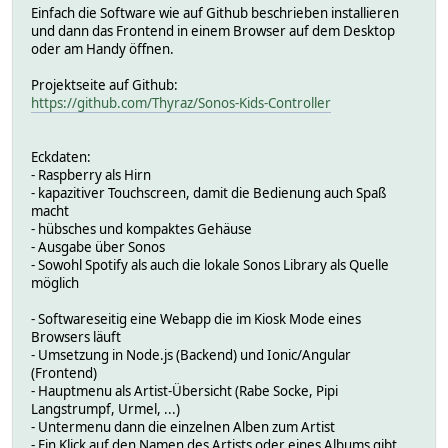
Einfach die Software wie auf Github beschrieben installieren
und dann das Frontend in einem Browser auf dem Desktop
oder am Handy öffnen.
Projektseite auf Github:
https://github.com/Thyraz/Sonos-Kids-Controller
Eckdaten:
- Raspberry als Hirn
- kapazitiver Touchscreen, damit die Bedienung auch Spaß
macht
- hübsches und kompaktes Gehäuse
- Ausgabe über Sonos
- Sowohl Spotify als auch die lokale Sonos Library als Quelle
möglich
- Softwareseitig eine Webapp die im Kiosk Mode eines
Browsers läuft
- Umsetzung in Node.js (Backend) und Ionic/Angular
(Frontend)
- Hauptmenu als Artist-Übersicht (Rabe Socke, Pipi
Langstrumpf, Urmel, ...)
- Untermenu dann die einzelnen Alben zum Artist
- Ein Klick auf den Namen des Artists oder eines Albums gibt