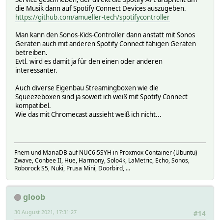
die Musik dann auf Spotify Connect Devices auszugeben.
https://github.com/amueller-tech/spotifycontroller
Man kann den Sonos-Kids-Controller dann anstatt mit Sonos
Geräten auch mit anderen Spotify Connect fähigen Geräten
betreiben.
Evtl. wird es damit ja für den einen oder anderen
interessanter.
Auch diverse Eigenbau Streamingboxen wie die
Squeezeboxen sind ja soweit ich weiß mit Spotify Connect
kompatibel.
Wie das mit Chromecast aussieht weiß ich nicht...
Fhem und MariaDB auf NUC6i5SYH in Proxmox Container (Ubuntu)
Zwave, Conbee II, Hue, Harmony, Solo4k, LaMetric, Echo, Sonos,
Roborock S5, Nuki, Prusa Mini, Doorbird, ...
gloob
30 August 2021, 17:31:27
#14