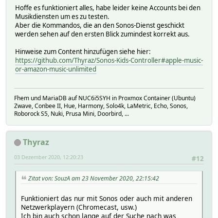
Hoffe es funktioniert alles, habe leider keine Accounts bei den
Musikdiensten um es zu testen.
Aber die Kommandos, die an den Sonos-Dienst geschickt
werden sehen auf den ersten Blick zumindest korrekt aus.
Hinweise zum Content hinzufügen siehe hier:
https://github.com/Thyraz/Sonos-Kids-Controller#apple-music-
or-amazon-music-unlimited
Fhem und MariaDB auf NUC6i5SYH in Proxmox Container (Ubuntu)
Zwave, Conbee II, Hue, Harmony, Solo4k, LaMetric, Echo, Sonos,
Roborock S5, Nuki, Prusa Mini, Doorbird, ...
Thyraz
03 Dezember 2020, 12:20:23
#12
Zitat von: SouzA am 23 November 2020, 22:15:42
Funktioniert das nur mit Sonos oder auch mit anderen
Netzwerkplayern (Chromecast, usw.)
Ich bin auch schon lange auf der Suche nach was