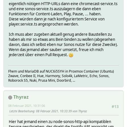
eigentlich nötigen HTTP-URLs dann eine chromecast-service.ts
und eine sonos-service.ts auszulagern die dann eben
Funktionen für Content-Laden, Play, Pause, ... haben.
Diese würden dann je nach konfiguriertem Service von
player.service.ts angesprochen werden.
Ich muss aber zugeben aktuell genug andere Baustellen zu
haben als mir so etwas ans Bein binden zu wollen (abgesehen
davon, dass ich selbst eben nur Sonos nutze für diese Zwecke).
Wenn das jemand aber sauber umsetzt, freue ich mich
jederzeit über einen Pull Request.
Fhem und MariaDB auf NUC6i5SYH in Proxmox Container (Ubuntu)
Zwave, Conbee II, Hue, Harmony, Solo4k, LaMetric, Echo, Sonos,
Roborock S5, Nuki, Prusa Mini, Doorbird, ...
Thyraz
08 Februar 2021, 10:31:06
#13
Letzte Bearbeitung
: 08 Februar 2021, 10:33:39 von Thyraz
Hier hat jemand einen zu node-sonos-http-api kompatiblen
Service geschrieben, der direkt die Spotify API anspricht um