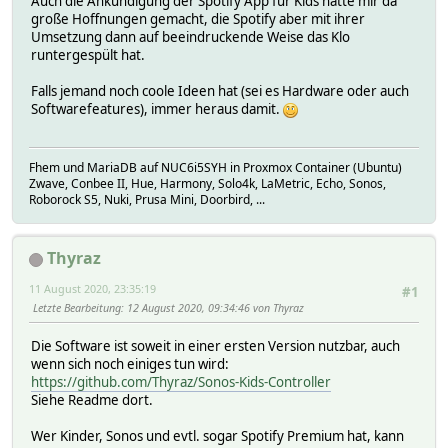
Auch die Ankündigung der Spotify App für Kids hatte mir da
große Hoffnungen gemacht, die Spotify aber mit ihrer
Umsetzung dann auf beeindruckende Weise das Klo
runtergespült hat.
Falls jemand noch coole Ideen hat (sei es Hardware oder auch
Softwarefeatures), immer heraus damit.
Fhem und MariaDB auf NUC6i5SYH in Proxmox Container (Ubuntu)
Zwave, Conbee II, Hue, Harmony, Solo4k, LaMetric, Echo, Sonos,
Roborock S5, Nuki, Prusa Mini, Doorbird, ...
Thyraz
11 August 2020, 23:35:19
#1
Letzte Bearbeitung
: 12 August 2020, 09:34:46 von Thyraz
Die Software ist soweit in einer ersten Version nutzbar, auch
wenn sich noch einiges tun wird:
https://github.com/Thyraz/Sonos-Kids-Controller
Siehe Readme dort.
Wer Kinder, Sonos und evtl. sogar Spotify Premium hat, kann