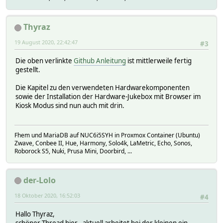
Thyraz
19 August 2020, 22:42:47
#3
Die oben verlinkte
Github Anleitung
ist mittlerweile fertig
gestellt.
Die Kapitel zu den verwendeten Hardwarekomponenten
sowie der Installation der Hardware-Jukebox mit Browser im
Kiosk Modus sind nun auch mit drin.
Fhem und MariaDB auf NUC6i5SYH in Proxmox Container (Ubuntu)
Zwave, Conbee II, Hue, Harmony, Solo4k, LaMetric, Echo, Sonos,
Roborock S5, Nuki, Prusa Mini, Doorbird, ...
der-Lolo
18 Oktober 2020, 16:52:03
#4
Hallo Thyraz,