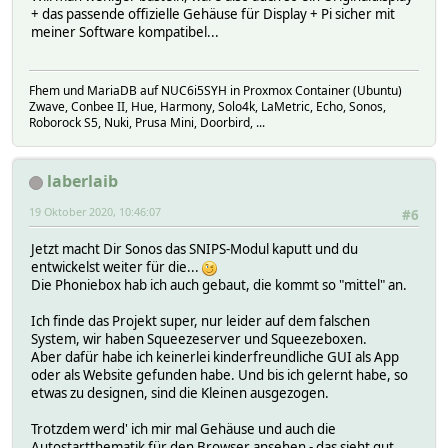
+ das passende offizielle Gehäuse für Display + Pi sicher mit
meiner Software kompatibel...
Fhem und MariaDB auf NUC6i5SYH in Proxmox Container (Ubuntu)
Zwave, Conbee II, Hue, Harmony, Solo4k, LaMetric, Echo, Sonos,
Roborock S5, Nuki, Prusa Mini, Doorbird, ...
laberlaib
19 Oktober 2020, 10:46:07
#6
Jetzt macht Dir Sonos das SNIPS-Modul kaputt und du
entwickelst weiter für die...
Die Phoniebox hab ich auch gebaut, die kommt so "mittel" an.
Ich finde das Projekt super, nur leider auf dem falschen
System, wir haben Squeezeserver und Squeezeboxen.
Aber dafür habe ich keinerlei kinderfreundliche GUI als App
oder als Website gefunden habe. Und bis ich gelernt habe, so
etwas zu designen, sind die Kleinen ausgezogen.
Trotzdem werd' ich mir mal Gehäuse und auch die
Autostartthematik für den Browser ansehen - das sieht gut