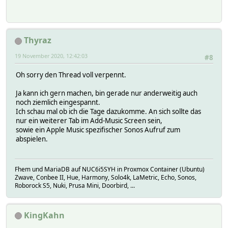
Thyraz
19 November 2020, 12:42:03
#8
Oh sorry den Thread voll verpennt.
Ja kann ich gern machen, bin gerade nur anderweitig auch
noch ziemlich eingespannt.
Ich schau mal ob ich die Tage dazukomme. An sich sollte das
nur ein weiterer Tab im Add-Music Screen sein,
sowie ein Apple Music spezifischer Sonos Aufruf zum
abspielen.
Fhem und MariaDB auf NUC6i5SYH in Proxmox Container (Ubuntu)
Zwave, Conbee II, Hue, Harmony, Solo4k, LaMetric, Echo, Sonos,
Roborock S5, Nuki, Prusa Mini, Doorbird, ...
KingKahn