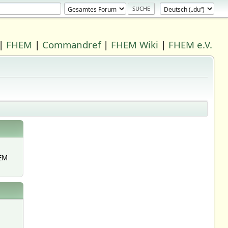
|
FHEM
|
Commandref
|
FHEM Wiki
|
FHEM e.V.
EM