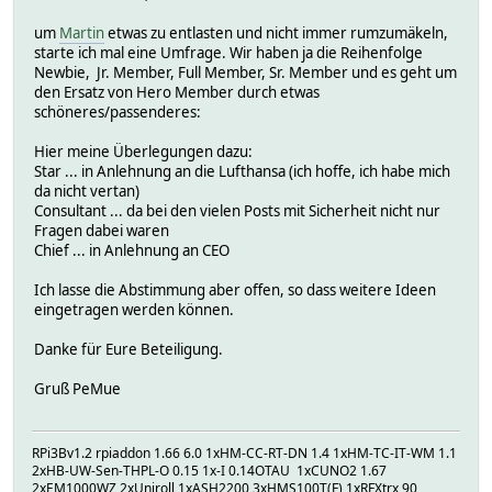
um
Martin
etwas zu entlasten und nicht immer rumzumäkeln,
starte ich mal eine Umfrage. Wir haben ja die Reihenfolge
Newbie, Jr. Member, Full Member, Sr. Member und es geht um
den Ersatz von Hero Member durch etwas
schöneres/passenderes:
Hier meine Überlegungen dazu:
Star ... in Anlehnung an die Lufthansa (ich hoffe, ich habe mich
da nicht vertan)
Consultant ... da bei den vielen Posts mit Sicherheit nicht nur
Fragen dabei waren
Chief ... in Anlehnung an CEO
Ich lasse die Abstimmung aber offen, so dass weitere Ideen
eingetragen werden können.
Danke für Eure Beteiligung.
Gruß PeMue
RPi3Bv1.2 rpiaddon 1.66 6.0 1xHM-CC-RT-DN 1.4 1xHM-TC-IT-WM 1.1
2xHB-UW-Sen-THPL-O 0.15 1x-I 0.14OTAU 1xCUNO2 1.67
2xEM1000WZ 2xUniroll 1xASH2200 3xHMS100T(F) 1xRFXtrx 90