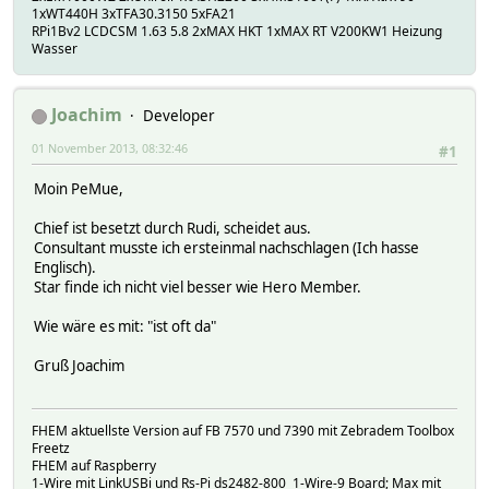
1xWT440H 3xTFA30.3150 5xFA21
RPi1Bv2 LCDCSM 1.63 5.8 2xMAX HKT 1xMAX RT V200KW1 Heizung
Wasser
Joachim
Developer
01 November 2013, 08:32:46
#1
Moin PeMue,
Chief ist besetzt durch Rudi, scheidet aus.
Consultant musste ich ersteinmal nachschlagen (Ich hasse
Englisch).
Star finde ich nicht viel besser wie Hero Member.
Wie wäre es mit: "ist oft da"
Gruß Joachim
FHEM aktuellste Version auf FB 7570 und 7390 mit Zebradem Toolbox
Freetz
FHEM auf Raspberry
1-Wire mit LinkUSBi und Rs-Pi ds2482-800 1-Wire-9 Board; Max mit