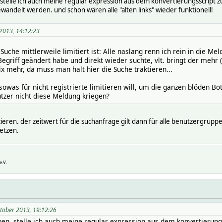
, stelle ich auch meine regular expression aus dem konvertierungsscript
ewandelt werden. und schon wären alle "alten links" wieder funktionell!
 2013, 14:12:23
Suche mittlerweile limitiert ist: Alle naslang renn ich rein in die M
n Begriff geändert habe und direkt wieder suchte, vlt. bringt der mehr
nix mehr, da muss man halt hier die Suche traktieren...
was für nicht registrierte limitieren will, um die ganzen blöden B
tzer nicht diese Meldung kriegen?
zieren. der zeitwert für die suchanfrage gilt dann für alle benutzergrupp
setzen.
e.V.
ktober 2013, 19:12:26
ben, stelle ich auch meine regular expression aus dem konvertierun