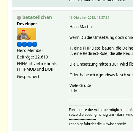
'[url=http://forum.fhem.de/i
'[url=http://forum.fhem.de/i
'[url=http://forum.fhem.de/i
betateilchen
16 Oktober 2013, 13:37:34
'[url=http://forum.fhem.de/i
'[url=http://forum.fhem.de/i
Developer
Hallo Martin,
'[url=http://forum.fhem.de/i
...
wenn Du die Umsetzung doch ohnehi
),
$row['body']
1. eine PHP Datei bauen, die Dein
);
Hero Member
2. eine Redirect-Rule, die alle Req
Beiträge: 22.619
FHEM ist viel mehr als
Die Umsetzung mittels 301 wird üb
HTTPMOD und DOIF!
Oder habe ich irgendwas falsch v
Gespeichert
Viele Grüße
Udo
-----------------------
Formuliere die Aufgabe möglichst einf
setze die Lösung richtig um - dann wird
-----------------------
Lesen gefährdet die Unwissenheit!