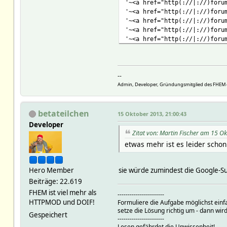
'~<a href="http(://|://)foru
'~<a href="http(://|://)foru
'~<a href="http(://|://)foru
'~<a href="http(://|://)foru
'~<a href="http(://|://)foru
'~<a href="http(://|://)foru
'~<a href="http(://|://)foru
'~<a href="http(://|://)foru
--
'~<a href="http(://|://)foru
...
Admin, Developer, Gründungsmitglied des FHEM 
),
array(
betateilchen
...
15 Oktober 2013, 21:00:43
'[url=http://forum.fhem.de/i
Developer
'[url=http://forum.fhem.de/i
Zitat von: Martin Fischer am 15 O
'[url=http://forum.fhem.de/i
etwas mehr ist es leider schon.
'[url=http://forum.fhem.de/i
'[url=http://forum.fhem.de/i
'[url=http://forum.fhem.de/i
Hero Member
sie würde zumindest die Google-Su
'[url=http://forum.fhem.de/i
Beiträge: 22.619
'[url=http://forum.fhem.de/i
FHEM ist viel mehr als
'[url=http://forum.fhem.de/i
-----------------------
HTTPMOD und DOIF!
Formuliere die Aufgabe möglichst einf
'[url=http://forum.fhem.de/i
setze die Lösung richtig um - dann wird
'[url=http://forum.fhem.de/i
Gespeichert
-----------------------
'[url=http://forum.fhem.de/i
Lesen gefährdet die Unwissenheit!