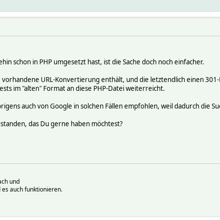
ndex.php?msg=$2]Link[/url]',
ndex.php?msg=$2]$6[/url]',
ndex.php?msg=$2]Link[/url]',
ndex.php?msg=$2]$5[/url]',
ndex.php?msg=$2]Link[/url]',
ndex.php?msg=$2]$3[/url]',
n schon in PHP umgesetzt hast, ist die Sache doch noch einfacher.
e vorhandene URL-Konvertierung enthält, und die letztendlich einen 301
uests im "alten" Format an diese PHP-Datei weiterreicht.
rigens auch von Google in solchen Fällen empfohlen, weil dadurch die 
erstanden, das Du gerne haben möchtest?
ach und
 es auch funktionieren.