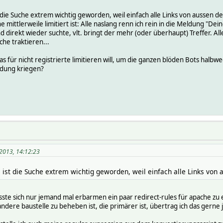
ie Suche extrem wichtig geworden, weil einfach alle Links von aussen defe
 mittlerweile limitiert ist: Alle naslang renn ich rein in die Meldung "Dein
 direkt wieder suchte, vlt. bringt der mehr (oder überhaupt) Treffer. Alle
che traktieren...
 für nicht registrierte limitieren will, um die ganzen blöden Bots halb
ldung kriegen?
 2013, 14:12:23
st die Suche extrem wichtig geworden, weil einfach alle Links von au
müsste sich nur jemand mal erbarmen ein paar redirect-rules für apache zu 
dere baustelle zu beheben ist, die primärer ist, übertrag ich das gerne 