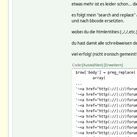
etwas mehr ist es leider schon... di
es folgt mein "search and replace" 
und nach bbcode ersetzten.
wobei du die htmlentities (:,/,/,et
du hast damit alle schreibweisen de
viel erfolg! (nicht ironisch gemei
Code
Auswählen
Erweitern
$row['body'] = preg_replace(
array(
...
'~<a href="http(://|://)foru
'~<a href="http(://|://)foru
'~<a href="http(://|://)foru
'~<a href="http(://|://)foru
'~<a href="http(://|://)foru
'~<a href="http(://|://)foru
'~<a href="http(://|://)foru
'~<a href="http(://|://)foru
'~<a href="http(://|://)foru