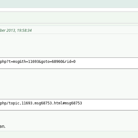
ober 2013, 19:58:34
php?t=msg&th=11693&goto=68960&rid=0
php/topic,11693.msg68753.html#msg68753
an.