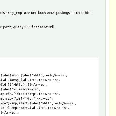
tels
den body eines postings durchsuchten
preg_replace
en
,
und
teil.
path
query
fragment
=(\d+?)#msg_(\d+?)">http(.+?)</a>~is',
=(\d+?)#msg_(\d+?)">(.+?)</a>~is',
=(\d+?)">http(.+?)</a>~is',
=(\d+?)">(.+?)</a>~is',
amp;rid=(\d+?)">http(.+?)</a>~is',
amp;rid=(\d+?)">(.+?)</a>~is',
(\d+?)&amp;start=(\d+?)">http(.+?)</a>~is',
(\d+?)&amp;start=(\d+?)">(.+?)</a>~is',
?)</a>~is',