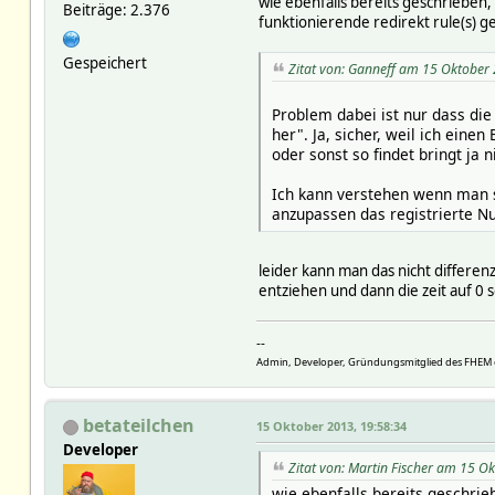
wie ebenfalls bereits geschrieben
Beiträge: 2.376
funktionierende redirekt rule(s) g
Gespeichert
Zitat von: Ganneff am 15 Oktober
Problem dabei ist nur dass die 
her". Ja, sicher, weil ich eine
oder sonst so findet bringt ja 
Ich kann verstehen wenn man so
anzupassen das registrierte Nu
leider kann man das nicht differen
entziehen und dann die zeit auf 0 
--
Admin, Developer, Gründungsmitglied des FHEM 
betateilchen
15 Oktober 2013, 19:58:34
Developer
Zitat von: Martin Fischer am 15 O
wie ebenfalls bereits geschrie