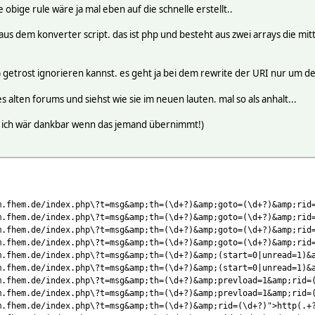
e obige rule wäre ja mal eben auf die schnelle erstellt..
aus dem konverter script. das ist php und besteht aus zwei arrays die mit
c.) getrost ignorieren kannst. es geht ja bei dem rewrite der URI nur um d
s alten forums und siehst wie sie im neuen lauten. mal so als anhalt...
nt! ich wär dankbar wenn das jemand übernimmt!)
m.fhem.de/index.php\?t=msg&amp;th=(\d+?)&amp;goto=(\d+?)&amp;rid
m.fhem.de/index.php\?t=msg&amp;th=(\d+?)&amp;goto=(\d+?)&amp;rid
m.fhem.de/index.php\?t=msg&amp;th=(\d+?)&amp;goto=(\d+?)&amp;rid
m.fhem.de/index.php\?t=msg&amp;th=(\d+?)&amp;goto=(\d+?)&amp;rid
m.fhem.de/index.php\?t=msg&amp;th=(\d+?)&amp;(start=0|unread=1)&
m.fhem.de/index.php\?t=msg&amp;th=(\d+?)&amp;(start=0|unread=1)&
m.fhem.de/index.php\?t=msg&amp;th=(\d+?)&amp;prevload=1&amp;rid=
m.fhem.de/index.php\?t=msg&amp;th=(\d+?)&amp;prevload=1&amp;rid=
m.fhem.de/index.php\?t=msg&amp;th=(\d+?)&amp;rid=(\d+?)">http(.+