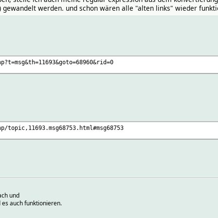
) gewandelt werden. und schon wären alle "alten links" wieder funkti
hp?t=msg&th=11693&goto=68960&rid=0
hp/topic,11693.msg68753.html#msg68753
ach und
 es auch funktionieren.