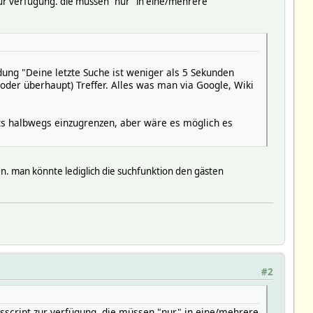
 zur verfügung. die müssen "nur" in eine/mehrere
eldung "Deine letzte Suche ist weniger als 5 Sekunden
 (oder überhaupt) Treffer. Alles was man via Google, Wiki
ots halbwegs einzugrenzen, aber wäre es möglich es
en. man könnte lediglich die suchfunktion den gästen
#2
gsscript zur verfügung. die müssen "nur" in eine/mehrere