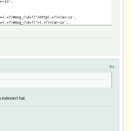
a>~is',
h=(.+?)#msg_(\d+?)">http(.+?)</a>~is',
h=(.+?)#msg_(\d+?)">(.+?)</a>~is',
+?)">http(.+?)</a>~is',
+?)">(.+?)</a>~is',
#4
indexiert hat.