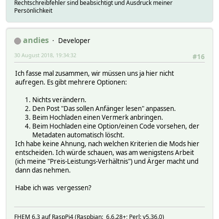
Rechtschreibfehler sind beabsichtigt und Ausdruck meiner
Persönlichkeit
andies
Developer
30 August 2018, 19:34:32
#16
Ich fasse mal zusammen, wir müssen uns ja hier nicht
aufregen. Es gibt mehrere Optionen:
Nichts verändern.
Den Post "Das sollen Anfänger lesen" anpassen.
Beim Hochladen einen Vermerk anbringen.
Beim Hochladen eine Option/einen Code vorsehen, der
Metadaten automatisch löscht.
Ich habe keine Ahnung, nach welchen Kriterien die Mods hier
entscheiden. Ich würde schauen, was am wenigstens Arbeit
(ich meine "Preis-Leistungs-Verhältnis") und Ärger macht und
dann das nehmen.
Habe ich was vergessen?
FHEM 6.3 auf RaspPi4 (Raspbian: 6.6.28+; Perl: v5.36.0)