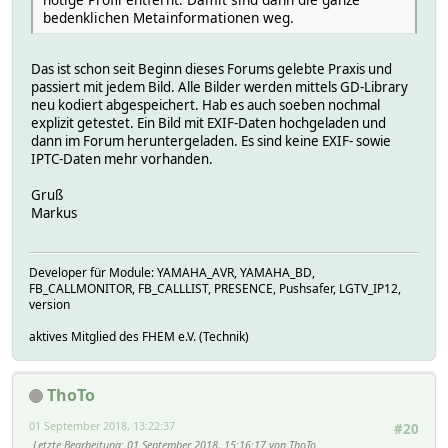
bedenklichen Metainformationen weg.
Das ist schon seit Beginn dieses Forums gelebte Praxis und
passiert mit jedem Bild. Alle Bilder werden mittels GD-Library
neu kodiert abgespeichert. Hab es auch soeben nochmal
explizit getestet. Ein Bild mit EXIF-Daten hochgeladen und
dann im Forum heruntergeladen. Es sind keine EXIF- sowie
IPTC-Daten mehr vorhanden.
Gruß
Markus
Developer für Module: YAMAHA_AVR, YAMAHA_BD,
FB_CALLMONITOR, FB_CALLLIST, PRESENCE, Pushsafer, LGTV_IP12,
version
aktives Mitglied des FHEM e.V. (Technik)
ThoTo
01 September 2018, 13:22:37
#20
Letzte Bearbeitung
: 01 September 2018, 15:16:17 von ThoTo