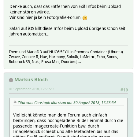
Denke auch, dass das Entfernen von Exif Infos beim Upload
keinen stören würde.
Wir sind hier ja kein Fotografie-Forum.
Safari auf iOS killt diese Infos beim Upload übrigens schon seit
Jahren automatisch...
Fhem und MariaDB auf NUC6i5SYH in Proxmox Container (Ubuntu)
Zwave, Conbee II, Hue, Harmony, Solo4k, LaMetric, Echo, Sonos,
Roborock S5, Nuki, Prusa Mini, Doorbird, ...
Markus Bloch
01 September 2018, 12:51:29
#19
Zitat von: Christoph Morrison am 30 August 2018, 17:53:54
Vielleicht könnte man dem Forum auch einfach
beibringen, dass hochgeladene Bilder einmal durch die
passende imagecreate-Funktion bzw. durch
ImageMagick schiebt und alle Metadaten bis auf das
nötige Profil entfernt. Damit sind dann die ganze