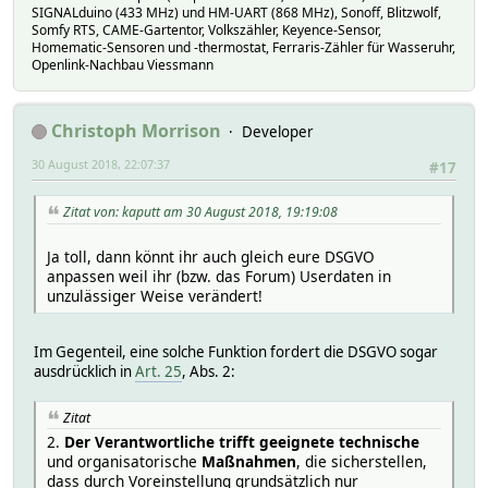
SIGNALduino (433 MHz) und HM-UART (868 MHz), Sonoff, Blitzwolf,
Somfy RTS, CAME-Gartentor, Volkszähler, Keyence-Sensor,
Homematic-Sensoren und -thermostat, Ferraris-Zähler für Wasseruhr,
Openlink-Nachbau Viessmann
Christoph Morrison
Developer
30 August 2018, 22:07:37
#17
Zitat von: kaputt am 30 August 2018, 19:19:08
Ja toll, dann könnt ihr auch gleich eure DSGVO
anpassen weil ihr (bzw. das Forum) Userdaten in
unzulässiger Weise verändert!
Im Gegenteil, eine solche Funktion fordert die DSGVO sogar
ausdrücklich in
Art. 25
, Abs. 2:
Zitat
2.
Der Verantwortliche trifft geeignete technische
und organisatorische
Maßnahmen
, die sicherstellen,
dass durch Voreinstellung grundsätzlich nur