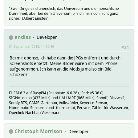
"Zwei Dinge sind unendlich, das Universum und die menschliche
Dummheit, aber bei dem Universum bin ich mir noch nicht ganz
sicher." (Albert Einstein)
andies
Developer
01 September 2018, 14:00:46
#21
Bei mir ebenso, ich habe dann die JPGs entfernt und durch
Screenshots ersetzt. Meine Bilder waren mit dem iPhone
aufgenommen. Ich kann an die Mods ja mal so ein Bild
schicken?
FHEM 6.3 auf RaspPi4 (Raspbian: 6.6.28+; Perl: v5.36.0)
SIGNALduino (433 MHz) und HM-UART (868 MHz), Sonoff, Blitzwolf,
Somfy RTS, CAME-Gartentor, Volkszähler, Keyence-Sensor,
Homematic-Sensoren und -thermostat, Ferraris-Zähler für Wasseruhr,
Openlink-Nachbau Viessmann
Christoph Morrison
Developer