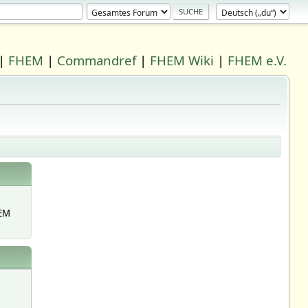
|
FHEM
|
Commandref
|
FHEM Wiki
|
FHEM e.V.
EM