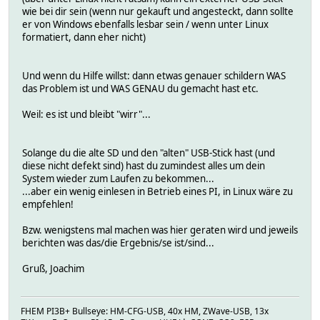
wie bei dir sein (wenn nur gekauft und angesteckt, dann sollte
er von Windows ebenfalls lesbar sein / wenn unter Linux
formatiert, dann eher nicht)
Und wenn du Hilfe willst: dann etwas genauer schildern WAS
das Problem ist und WAS GENAU du gemacht hast etc.
Weil: es ist und bleibt "wirr"...
Solange du die alte SD und den "alten" USB-Stick hast (und
diese nicht defekt sind) hast du zumindest alles um dein
System wieder zum Laufen zu bekommen...
...aber ein wenig einlesen in Betrieb eines PI, in Linux wäre zu
empfehlen!
Bzw. wenigstens mal machen was hier geraten wird und jeweils
berichten was das/die Ergebnis/se ist/sind...
Gruß, Joachim
FHEM PI3B+ Bullseye: HM-CFG-USB, 40x HM, ZWave-USB, 13x