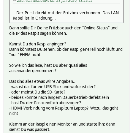
Zitat von: MandelHL am 28 Juni 2020, 13:59:52
...Der Pi ist direkt mit der Fritzbox verbunden. Das LAN-
Kabel ist in Ordnung...
Dann sollte Dir Deine Fritzbox auch den "Online-Status" und
die IP des Raspis sagen können.
Kannst Du den Raspi anpingen?
Dann könntest Du sehen, ob der Raspi generell noch läuft und
"nur" FHEM nicht.
So wie ich das lese, hast Du aber quasi alles
auseinandergenommen!?
Das sind alles etwas wirre Angaben...
- was ist das für ein USB-Stick und wofür ist der?
- oder meinst Du die SD-Karte?
- beides könnte nach langem Dauerbetrieb defekt sein
- hast Du den Raspi einfach abgezogen?
- HDMI-Verbindung vom Raspi zum Laptop? Wozu, das geht
nicht
Klemm an der Raspi einen Monitor an und starte ihn; dann
siehst Du was passiert.