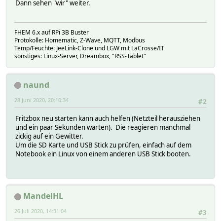
Dann sehen "wir" weiter.
FHEM 6.x auf RPi 3B Buster
Protokolle: Homematic, Z-Wave, MQTT, Modbus
Temp/Feuchte: JeeLink-Clone und LGW mit LaCrosse/IT
sonstiges: Linux-Server, Dreambox, "RSS-Tablet"
naund
28 Juni 2020, 20:10:34
#2
Fritzbox neu starten kann auch helfen (Netzteil herausziehen
und ein paar Sekunden warten). Die reagieren manchmal
zickig auf ein Gewitter.
Um die SD Karte und USB Stick zu prüfen, einfach auf dem
Notebook ein Linux von einem anderen USB Stick booten.
MandelHL
26 Juli 2020, 14:31:04
#3