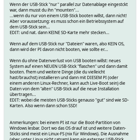
Wenn der USB-Stick "nur" parallel zur Datenablage eingestckt
war, dann musst du ihn "mounten"...
...wenn du nur von einem USB-Stick booten willst, dann nicht!
Aber voraussetzung: es muss schon ein Betriebssystem auf
dem USB-Stick sein...
EDIT: und nat. dann KEINE SD-Karte mehr stecken...
Wenn auf dem USB-Stick nur "Dateien" waren, also KEIN OS,
dann wird der PI davon nicht booten, wie sollte er...
Wenn du ohne Datenverlust von USB booten willst: neues
System auf einen NEUEN USB-Stick "flaschen" und dann damit
booten. fhem und weitere Dinge (die du vielleicht
hast/brauchst) installieren und dann mit DIESEM PI (oder
einem anderen Linux-Rechner, kann auch Live-Boot sein) die
Daten von dem "alten" USB-Stick auf die neue Installation
übertragen...
EDIT: wobei die meisten USB-Sticks genauso "gut" sind wie SD-
Karten. Also wenn dann schon SSD!
Anmerkungen: bei einem PI ist nur die Boot-Partition von
Windows lesbar. Dort wo das OS drauf ist und weitere Daten-
Sticks sind meist ein Linux-FS (nix für Windows). Die Ausnahme
(aber unter Linux nicht ratsam) kann ein externer USB-Stick