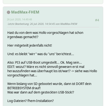
MadMax-FHEM
26 Juli 2020, 14:49:48
#4
Letzte Bearbeitung
: 26 Juli 2020, 14:54:45 von MadMax-FHEM
Hast du von dem was Hollo vorgeschlagen hat schon
irgendwas gemacht!?
Hier mitgeteilt jedenfalls nicht!
Und: es bleibt "wirr" was du "uns" berichtest...
Also: PI3 auf USB-Boot umgestellt... Ok. Mag sein...
EDIT: wozu!? Wäre es nicht sinnvoll gewesen erst mal
herauszufinden was überhaupt los ist/war!? -> siehe was Hollo
vorgeschlagen hat...
Wenn bislang von SD gebootet wurde, dann ist DORT dein
BETRIEBSYSTEM drauf!
Was war dann auf dem gesteckten USB-Stick!?
Log-Dateien? fhem-Installation?