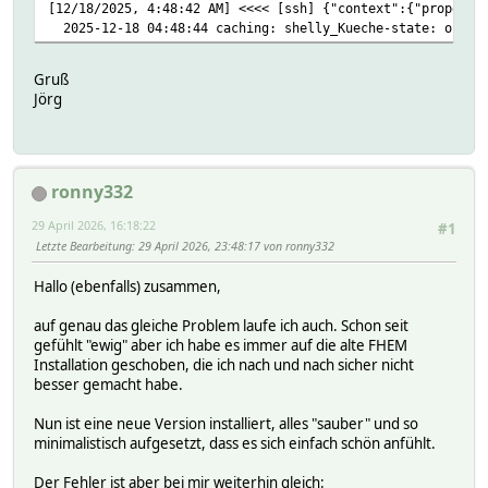
[12/18/2025, 4:48:42 AM] <<<< [ssh] {"context":{"properti
2025-12-18 04:48:44 caching: shelly_Kueche-state: off
Gruß
Jörg
ronny332
29 April 2026, 16:18:22
#1
Letzte Bearbeitung
: 29 April 2026, 23:48:17 von ronny332
Hallo (ebenfalls) zusammen,
auf genau das gleiche Problem laufe ich auch. Schon seit
gefühlt "ewig" aber ich habe es immer auf die alte FHEM
Installation geschoben, die ich nach und nach sicher nicht
besser gemacht habe.
Nun ist eine neue Version installiert, alles "sauber" und so
minimalistisch aufgesetzt, dass es sich einfach schön anfühlt.
Der Fehler ist aber bei mir weiterhin gleich: