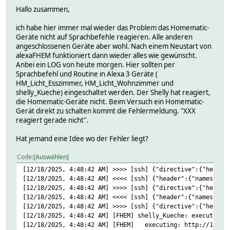
Hallo zusammen,
ich habe hier immer mal wieder das Problem das Homematic-
Geräte nicht auf Sprachbefehle reagieren. Alle anderen
angeschlossenen Geräte aber wohl. Nach einem Neustart von
alexaFHEM funktioniert dann wieder alles wie gewünscht.
Anbei ein LOG von heute morgen. Hier sollten per
Sprachbefehl und Routine in Alexa 3 Geräte (
HM_Licht_Esszimmer, HM_Licht_Wohnzimmer und
shelly_Kueche) eingeschaltet werden. Der Shelly hat reagiert,
die Homematic-Geräte nicht. Beim Versuch ein Homematic-
Gerät direkt zu schalten kommt die Fehlermeldung. "XXX
reagiert gerade nicht".
Hat jemand eine Idee wo der Fehler liegt?
Code
Auswählen
[12/18/2025, 4:48:42 AM] >>>> [ssh] {"directive":{"header
[12/18/2025, 4:48:42 AM] <<<< [ssh] {"header":{"namespace
[12/18/2025, 4:48:42 AM] >>>> [ssh] {"directive":{"header
[12/18/2025, 4:48:42 AM] <<<< [ssh] {"header":{"namespace
[12/18/2025, 4:48:42 AM] >>>> [ssh] {"directive":{"header
[12/18/2025, 4:48:42 AM] [FHEM] shelly_Kueche: executing 
[12/18/2025, 4:48:42 AM] [FHEM] executing: http://127.0.