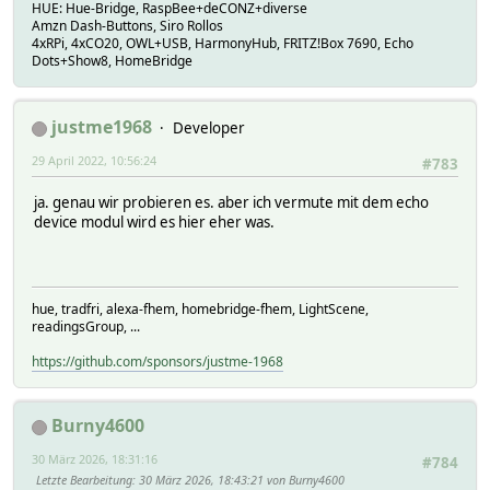
HUE: Hue-Bridge, RaspBee+deCONZ+diverse
Amzn Dash-Buttons, Siro Rollos
4xRPi, 4xCO20, OWL+USB, HarmonyHub, FRITZ!Box 7690, Echo
Dots+Show8, HomeBridge
justme1968
Developer
29 April 2022, 10:56:24
#783
ja. genau wir probieren es. aber ich vermute mit dem echo
device modul wird es hier eher was.
hue, tradfri, alexa-fhem, homebridge-fhem, LightScene,
readingsGroup, ...
https://github.com/sponsors/justme-1968
Burny4600
30 März 2026, 18:31:16
#784
Letzte Bearbeitung
: 30 März 2026, 18:43:21 von Burny4600