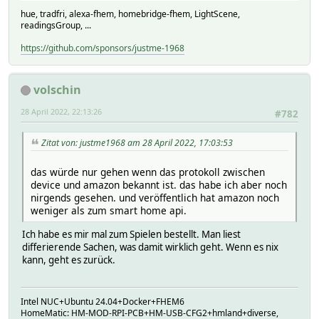
hue, tradfri, alexa-fhem, homebridge-fhem, LightScene,
readingsGroup, ...
https://github.com/sponsors/justme-1968
volschin
28 April 2022, 22:13:26
#782
Zitat von: justme1968 am 28 April 2022, 17:03:53
das würde nur gehen wenn das protokoll zwischen
device und amazon bekannt ist. das habe ich aber noch
nirgends gesehen. und veröffentlich hat amazon noch
weniger als zum smart home api.
Ich habe es mir mal zum Spielen bestellt. Man liest
differierende Sachen, was damit wirklich geht. Wenn es nix
kann, geht es zurück.
Intel NUC+Ubuntu 24.04+Docker+FHEM6
HomeMatic: HM-MOD-RPI-PCB+HM-USB-CFG2+hmland+diverse,