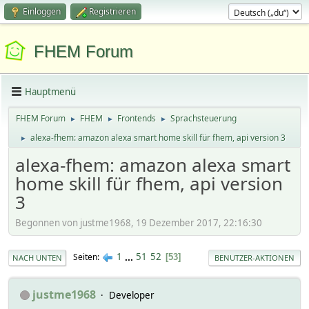
Einloggen
Registrieren
FHEM Forum
Hauptmenü
FHEM Forum
FHEM
Frontends
Sprachsteuerung
►
►
►
alexa-fhem: amazon alexa smart home skill für fhem, api version 3
►
alexa-fhem: amazon alexa smart
home skill für fhem, api version
3
Begonnen von justme1968, 19 Dezember 2017, 22:16:30
1
...
51
52
Seiten
53
NACH UNTEN
BENUTZER-AKTIONEN
justme1968
Developer