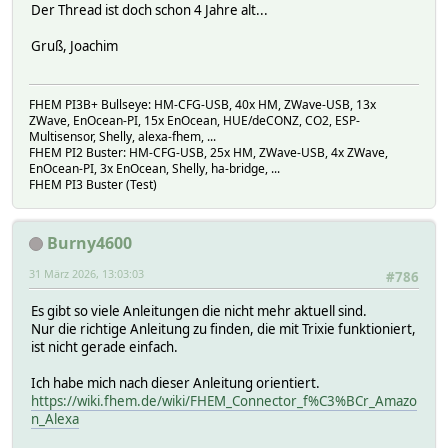
Der Thread ist doch schon 4 Jahre alt...
Gruß, Joachim
FHEM PI3B+ Bullseye: HM-CFG-USB, 40x HM, ZWave-USB, 13x
ZWave, EnOcean-PI, 15x EnOcean, HUE/deCONZ, CO2, ESP-
Multisensor, Shelly, alexa-fhem, ...
FHEM PI2 Buster: HM-CFG-USB, 25x HM, ZWave-USB, 4x ZWave,
EnOcean-PI, 3x EnOcean, Shelly, ha-bridge, ...
FHEM PI3 Buster (Test)
Burny4600
31 März 2026, 13:03:03
#786
Es gibt so viele Anleitungen die nicht mehr aktuell sind.
Nur die richtige Anleitung zu finden, die mit Trixie funktioniert,
ist nicht gerade einfach.
Ich habe mich nach dieser Anleitung orientiert.
https://wiki.fhem.de/wiki/FHEM_Connector_f%C3%BCr_Amazo
n_Alexa