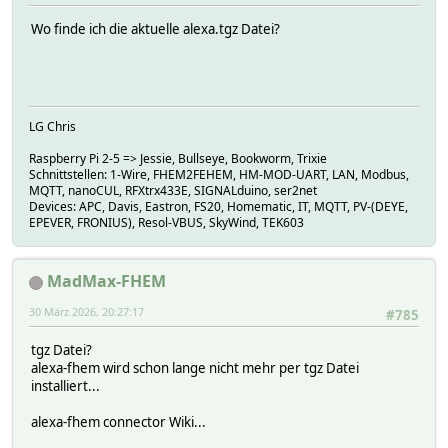
Wo finde ich die aktuelle alexa.tgz Datei?
LG Chris
Raspberry Pi 2-5 => Jessie, Bullseye, Bookworm, Trixie
Schnittstellen: 1-Wire, FHEM2FEHEM, HM-MOD-UART, LAN, Modbus,
MQTT, nanoCUL, RFXtrx433E, SIGNALduino, ser2net
Devices: APC, Davis, Eastron, FS20, Homematic, IT, MQTT, PV-(DEYE,
EPEVER, FRONIUS), Resol-VBUS, SkyWind, TEK603
MadMax-FHEM
30 März 2026, 20:27:17
#785
tgz Datei?
alexa-fhem wird schon lange nicht mehr per tgz Datei
installiert...
alexa-fhem connector Wiki...