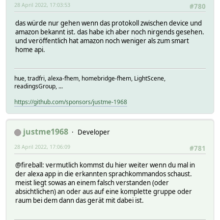
28 April 2022, 17:03:53
#780
das würde nur gehen wenn das protokoll zwischen device und
amazon bekannt ist. das habe ich aber noch nirgends gesehen.
und veröffentlich hat amazon noch weniger als zum smart
home api.
hue, tradfri, alexa-fhem, homebridge-fhem, LightScene,
readingsGroup, ...
https://github.com/sponsors/justme-1968
justme1968
Developer
28 April 2022, 17:06:09
#781
@fireball: vermutlich kommst du hier weiter wenn du mal in
der alexa app in die erkannten sprachkommandos schaust.
meist liegt sowas an einem falsch verstanden (oder
absichtlichen) an oder aus auf eine komplette gruppe oder
raum bei dem dann das gerät mit dabei ist.