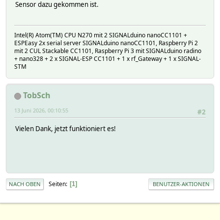
Sensor dazu gekommen ist.
:
:
:
Intel(R) Atom(TM) CPU N270 mit 2 SIGNALduino nanoCC1101 +
ESPEasy 2x serial server SIGNALduino nanoCC1101, Raspberry Pi 2
mit 2 CUL Stackable CC1101, Raspberry Pi 3 mit SIGNALduino radino
+ nano328 + 2 x SIGNAL-ESP CC1101 + 1 x rf_Gateway + 1 x SIGNAL-
STM
TobSch
13 Juni 2026, 00:10:55
#2
Vielen Dank, jetzt funktioniert es!
Seiten
1
NACH OBEN
BENUTZER-AKTIONEN