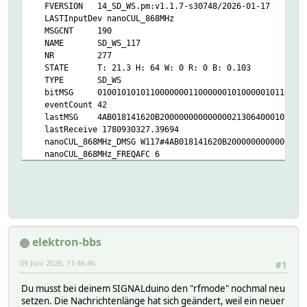
FVERSION 14_SD_WS.pm:v1.1.7-s30748/2026-01-17
LASTInputDev nanoCUL_868MHz
MSGCNT 190
NAME SD_WS_117
NR 277
STATE T: 21.3 H: 64 W: 0 R: 0 B: 0.103
TYPE SD_WS
bitMSG 010010101011000000011000000101000001011000100000
eventCount 42
lastMSG 4AB018141620B200000000000000213064000103000
lastReceive 1780930327.39694
nanoCUL_868MHz_DMSG W117#4AB018141620B20000000000000021
nanoCUL_868MHz_FREQAFC 6
nanoCUL_868MHz_MSGCNT 190
nanoCUL_868MHz_Protocol_ID 117
nanoCUL_868MHz_RAWMSG MN;D=E01AB2BEBC8A18AAAAAAAAAAAAAA
nanoCUL_868MHz_RSSI -45
nanoCUL_868MHz_TIME 2026-06-08 16:52:07
READINGS:
elektron-bbs
2026-01-27 16:11:37 batteryChanged 1
2026-06-08 16:52:07 batteryState ok
09 Juni 2026, 11:46:46
#1
2026-06-08 16:52:07 brightness 0.103
2026-06-08 16:52:07 humidity 64
Du musst bei deinem SIGNALduino den "rfmode" nochmal neu
2026-06-08 16:10:09 model Bresser 7-in-1 out
setzen. Die Nachrichtenlänge hat sich geändert, weil ein neuer
2026-06-08 16:52:07 rain 0