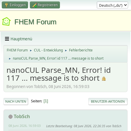
Einloggen
Registrieren
FHEM Forum
Hauptmenü
FHEM Forum
CUL - Entwicklung
Fehlerberichte
►
►
nanoCUL Parse_MN, Error! id 117 ... message is to short
►
nanoCUL Parse_MN, Error! id
117 ... message is to short
Begonnen von TobSch, 08 Juni 2026, 16:59:03
Seiten
1
NACH UNTEN
BENUTZER-AKTIONEN
TobSch
08 Juni 2026, 16:59:03
Letzte Bearbeitung
: 08 Juni 2026, 22:26:35 von TobSch