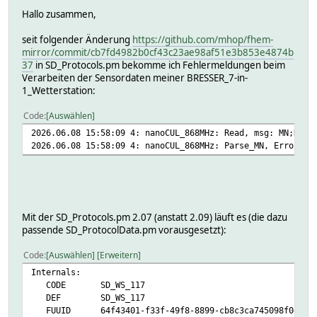
Hallo zusammen,
seit folgender Änderung
https://github.com/mhop/fhem-
mirror/commit/cb7fd4982b0cf43c23ae98af51e3b853e4874b
37
in SD_Protocols.pm bekomme ich Fehlermeldungen beim
Verarbeiten der Sensordaten meiner BRESSER_7-in-
1_Wetterstation:
Code
Auswählen
2026.06.08 15:58:09 4: nanoCUL_868MHz: Read, msg: MN;D=37
2026.06.08 15:58:09 4: nanoCUL_868MHz: Parse_MN, Error! i
Mit der SD_Protocols.pm 2.07 (anstatt 2.09) läuft es (die dazu
passende SD_ProtocolData.pm vorausgesetzt):
Code
Auswählen
Erweitern
Internals:
CODE SD_WS_117
DEF SD_WS_117
FUUID 64f43401-f33f-49f8-8899-cb8c3ca745098f0e