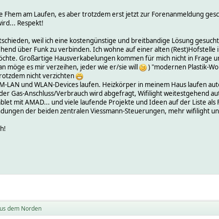
e Fhem am Laufen, es aber trotzdem erst jetzt zur Forenanmeldung geschaf
ird... Respekt!
schieden, weil ich eine kostengünstige und breitbandige Lösung gesucht ha
end über Funk zu verbinden. Ich wohne auf einer alten (Rest)Hofstelle
öchte. Großartige Hausverkabelungen kommen für mich nicht in Frage und
n möge es mir verzeihen, jeder wie er/sie will
) "modernen Plastik-W
 trotzdem nicht verzichten
, HM-LAN und WLAN-Devices laufen. Heizkörper in meinem Haus laufen au
 der Gas-Anschluss/Verbrauch wird abgefragt, Wifilight weitestgehend au
let mit AMAD... und viele laufende Projekte und Ideen auf der Liste als
bindungen der beiden zentralen Viessmann-Steuerungen, mehr wifilight 
h!
us dem Norden