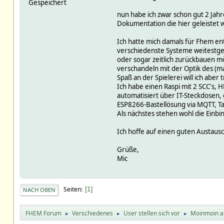
Gespeichert
nun habe ich zwar schon gut 2 Jahr
Dokumentation die hier geleistet w
Ich hatte mich damals für Fhem ent
verschiedenste Systeme weitestgeh
oder sogar zeitlich zurückbauen m
verschandeln mit der Optik des (ma
Spaß an der Spielerei will ich aber
Ich habe einen Raspi mit 2 SCC's
automatisiert über IT-Steckdosen,
ESP8266-Bastellösung via MQTT, Tab
Als nächstes stehen wohl die Ein
Ich hoffe auf einen guten Austausc
Grüße,
Mic
Seiten
1
NACH OBEN
FHEM Forum
Verschiedenes
User stellen sich vor
Moinmoin a
►
►
►