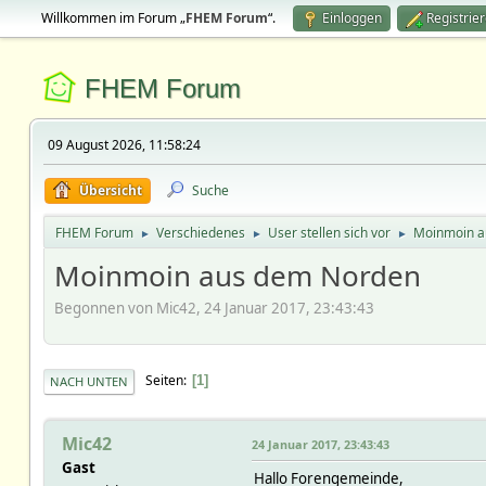
Willkommen im Forum „
FHEM Forum
“.
Einloggen
Registrie
FHEM Forum
09 August 2026, 11:58:24
Übersicht
Suche
FHEM Forum
Verschiedenes
User stellen sich vor
Moinmoin a
►
►
►
Moinmoin aus dem Norden
Begonnen von Mic42, 24 Januar 2017, 23:43:43
Seiten
1
NACH UNTEN
Mic42
24 Januar 2017, 23:43:43
Gast
Hallo Forengemeinde,