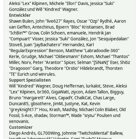
Aleksi "Lex" Kilpinen, Michele "Illori" Davis, Jessica "Suki"
González und Will "Kindred" Wagner.
Entwickler
Shawn Bulen, John "live627" Rayes, Oscar "Ozp" Rydhé, Aaron
van Geffen, Antechinus, Bjoern "Bloc" Kristiansen, Brad
"IchBin™" Grow, Colin Schoen, emanuele, Hendrik Jan
"Compuart" Visser, Jessica "Suki" González, Jon "Sesquipedalian"
Stovell, Juan "JayBachatero" Hernandez, Karl
"RegularExpression" Benson, Matthew "Labradoodle-360"
Kerle, Grudge, Michael "Oldiesmann" Eshom, Michael "Thantos"
Miller, Norv, Peter "Arantor" Spicer, Selman "[SiNaN]" Eser, Shitiz
"Dragooon" Garg, Theodore "Orstio" Hildebrandt, Thorsten
"TE" Eurich und winrules.
Support Spezialisten
Will "Kindred" Wagner, Doug Heffernan, lurkalot, Steve, Aleksi
"Lex" Kilpinen, br360, GigaWatt, ziycon, Adam Tallon, Bigguy,
Bruno "margarett" Alves, CapadY, ChalkCat, Chas Large,
Duncan85, gbsothere, JimM, Justyne, Kat, Kevin
"greyknight17" Hou, Krash, Mashby, Michael Colin Blaber, Old
Fossil, S-Ace, shadav, Storman™, Wade "sησω" Poulsen und
xenovanis.
Customizer
Diego Andrés, GL700Wing, Johnnie "TwitchisMental" Ballew,