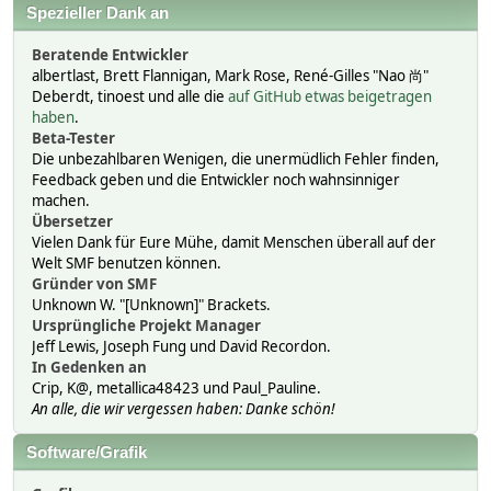
Spezieller Dank an
Beratende Entwickler
albertlast, Brett Flannigan, Mark Rose, René-Gilles "Nao 尚"
Deberdt, tinoest und alle die
auf GitHub etwas beigetragen
haben
.
Beta-Tester
Die unbezahlbaren Wenigen, die unermüdlich Fehler finden,
Feedback geben und die Entwickler noch wahnsinniger
machen.
Übersetzer
Vielen Dank für Eure Mühe, damit Menschen überall auf der
Welt SMF benutzen können.
Gründer von SMF
Unknown W. "[Unknown]" Brackets.
Ursprüngliche Projekt Manager
Jeff Lewis, Joseph Fung und David Recordon.
In Gedenken an
Crip, K@, metallica48423 und Paul_Pauline.
An alle, die wir vergessen haben: Danke schön!
Software/Grafik