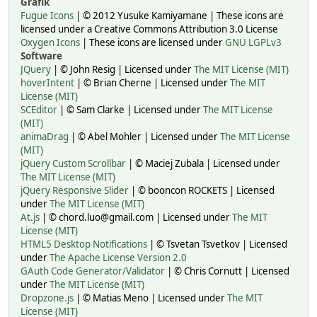
Grafik
Fugue Icons
| © 2012 Yusuke Kamiyamane | These icons are
licensed under a Creative Commons Attribution 3.0 License
Oxygen Icons
| These icons are licensed under
GNU LGPLv3
Software
JQuery
| © John Resig | Licensed under
The MIT License (MIT)
hoverIntent
| © Brian Cherne | Licensed under
The MIT
License (MIT)
SCEditor
| © Sam Clarke | Licensed under
The MIT License
(MIT)
animaDrag
| © Abel Mohler | Licensed under
The MIT License
(MIT)
jQuery Custom Scrollbar
| © Maciej Zubala | Licensed under
The MIT License (MIT)
jQuery Responsive Slider
| © booncon ROCKETS | Licensed
under
The MIT License (MIT)
At.js
| © chord.luo@gmail.com | Licensed under
The MIT
License (MIT)
HTML5 Desktop Notifications
| © Tsvetan Tsvetkov | Licensed
under
The Apache License Version 2.0
GAuth Code Generator/Validator
| © Chris Cornutt | Licensed
under
The MIT License (MIT)
Dropzone.js
| © Matias Meno | Licensed under
The MIT
License (MIT)