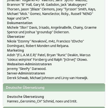
Jonathan "vbgamer45" Valentin, Sami "SychO" Mazouz,
Brannon "B" Hall, Gary M. Gadsdon, Jack "akabugeyes"
Thorsen, Jason "JBlaze" Clemons, Joey "Tyrsson" Smith, Kays,
Michael "Mick." Gomez, NanoSector, Ricky., Russell "NEND"
Najar und SA™.
Dokumentation
Michele "Illori" Davis, Irisado, AngelinaBelle, Chainy, Graeme
Spence und Joshua "groundup" Dickerson.
Übersetzer
Nikola "Dzonny" Novaković, m4z, Francisco "d3vcho"
Domínguez, Robert Monden und Relyana.
Marketing
Adish "(F.L.A.M.E.R)" Patel, Bryan "Runic" Deakin, Marcus
"cσσкιє мσηѕтєя" Forsberg und Ralph "[n3rve]" Otowo.
Webseiten-Administratoren
Jeremy "SleePy" Darwood.
Server-Administratoren
Derek Schwab, Michael Johnson und Liroy van Hoewijk.
Deutsche Übersetzung
Deutsche Übersetzung
Hannes „Geronimo_CH“ Schmid, noex und Intit.