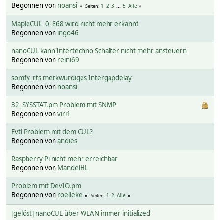
Begonnen von
noansi
1
2
3
...
5
Alle
Seiten
MapleCUL_0_868 wird nicht mehr erkannt
Begonnen von
ingo46
nanoCUL kann Intertechno Schalter nicht mehr ansteuern
Begonnen von
reini69
somfy_rts merkwürdiges Intergapdelay
Begonnen von
noansi
32_SYSSTAT.pm Problem mit SNMP
Begonnen von
viri1
Evtl Problem mit dem CUL?
Begonnen von
andies
Raspberry Pi nicht mehr erreichbar
Begonnen von
MandelHL
Problem mit DevIO.pm
Begonnen von
roelleke
1
2
Alle
Seiten
[gelöst] nanoCUL über WLAN immer initialized