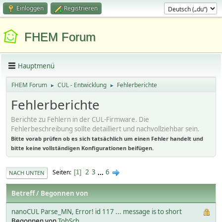
Einloggen
Registrieren
FHEM Forum
Hauptmenü
FHEM Forum
CUL - Entwicklung
Fehlerberichte
►
►
Fehlerberichte
Berichte zu Fehlern in der CUL-Firmware. Die
Fehlerbeschreibung sollte detailliert und nachvollziehbar sein.
Bitte vorab prüfen ob es sich tatsächlich um einen Fehler handelt und
bitte keine vollständigen Konfigurationen beifügen.
2
3
...
6
Seiten
1
NACH UNTEN
Betreff
/
Begonnen von
nanoCUL Parse_MN, Error! id 117 ... message is to short
Begonnen von
TobSch