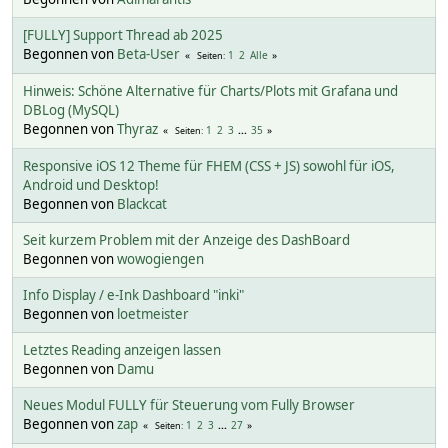
[FULLY] Support Thread ab 2025
Begonnen von
Beta-User
1
2
Alle
Seiten
Hinweis: Schöne Alternative für Charts/Plots mit Grafana und
DBLog (MySQL)
Begonnen von
Thyraz
1
2
3
...
35
Seiten
Responsive iOS 12 Theme für FHEM (CSS + JS) sowohl für iOS,
Android und Desktop!
Begonnen von
Blackcat
Seit kurzem Problem mit der Anzeige des DashBoard
Begonnen von
wowogiengen
Info Display / e-Ink Dashboard "inki"
Begonnen von
loetmeister
Letztes Reading anzeigen lassen
Begonnen von
Damu
Neues Modul FULLY für Steuerung vom Fully Browser
Begonnen von
zap
1
2
3
...
27
Seiten