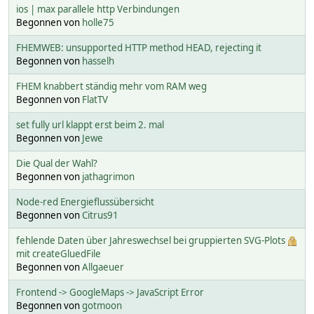
ios | max parallele http Verbindungen
Begonnen von
holle75
FHEMWEB: unsupported HTTP method HEAD, rejecting it
Begonnen von
hasselh
FHEM knabbert ständig mehr vom RAM weg
Begonnen von
FlatTV
set fully url klappt erst beim 2. mal
Begonnen von
Jewe
Die Qual der Wahl?
Begonnen von
jathagrimon
Node-red Energieflussübersicht
Begonnen von
Citrus91
fehlende Daten über Jahreswechsel bei gruppierten SVG-Plots
mit createGluedFile
Begonnen von
Allgaeuer
Frontend -> GoogleMaps -> JavaScript Error
Begonnen von
gotmoon