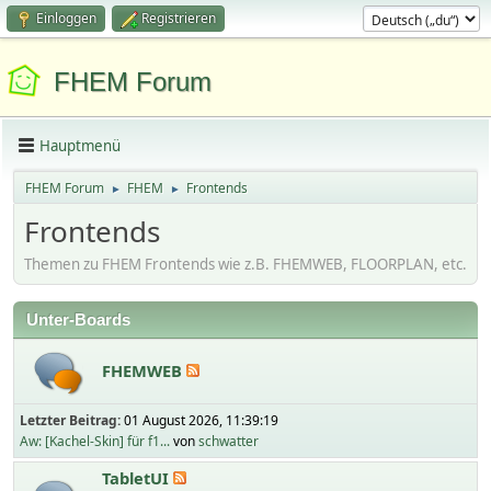
Einloggen
Registrieren
FHEM Forum
Hauptmenü
FHEM Forum
FHEM
Frontends
►
►
Frontends
Themen zu FHEM Frontends wie z.B. FHEMWEB, FLOORPLAN, etc.
Unter-Boards
FHEMWEB
Letzter Beitrag:
01 August 2026, 11:39:19
Aw: [Kachel-Skin] für f1...
von
schwatter
TabletUI