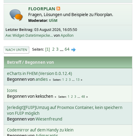
FLOORPLAN
Fragen, Lösungen und Beispiele zu Floorplan.
Moderator:
UliM
Letzter Beitrag:
03 August 2026, 16:05:50
Aw: Widget-Datetimepicke...
von
Apollon
2
3
...
64
Seiten
1
NACH UNTEN
Betreff
/
Begonnen von
eCharts in FHEM (Version 0.0.12.4)
Begonnen von
andies
1
2
3
...
13
Seiten
Icons
Begonnen von kekschen
1
2
3
...
48
Seiten
[erledigt][FUIP]Umzug auf Proxmox Container, kein speichern
von FUIP möglich
Begonnen von
Wiesenfreund
Codemirror auf dem Handy zu klein
Begonnen von
Adimarantis