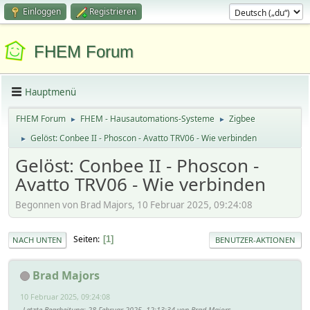
Einloggen
Registrieren
FHEM Forum
Hauptmenü
FHEM Forum
FHEM - Hausautomations-Systeme
Zigbee
►
►
Gelöst: Conbee II - Phoscon - Avatto TRV06 - Wie verbinden
►
Gelöst: Conbee II - Phoscon -
Avatto TRV06 - Wie verbinden
Begonnen von Brad Majors, 10 Februar 2025, 09:24:08
Seiten
1
NACH UNTEN
BENUTZER-AKTIONEN
Brad Majors
10 Februar 2025, 09:24:08
Letzte Bearbeitung
: 28 Februar 2025, 12:13:34 von Brad Majors