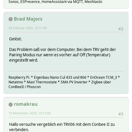
Sonos, ESPresence, HomeAssistant via MQTT, Meshtastic
Brad Majors
28 Februar 2025, 12:11:45
#2
Gelöst.
Das Problem saß vor dem Computer. Bei dem TRV geht der
Pairing Modus nur wenn es vorher auf Off (Temperatur)
eingestellt wird.
Raspberry Pi. * Eigenbau Nano Cul 433 und 866 * EnOcean TCM_3 *
Netatmo * Max! Thermostate * SMA PV Inverter * Zigbee über
ConBeeII / Phoscon
romakrau
19 November 2025, 14:13:00
#3
Hallo versuche vergeblich ein TRV06 mit dem Conbee II zu
verbinden.