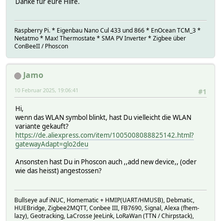
Danke für eure Hilfe.
Raspberry Pi. * Eigenbau Nano Cul 433 und 866 * EnOcean TCM_3 *
Netatmo * Max! Thermostate * SMA PV Inverter * Zigbee über
ConBeeII / Phoscon
Jamo
10 Februar 2025, 19:06:41
#1
Hi,
wenn das WLAN symbol blinkt, hast Du vielleicht die WLAN
variante gekauft?
https://de.aliexpress.com/item/1005008088825142.html?
gatewayAdapt=glo2deu
Ansonsten hast Du in Phoscon auch ,,add new device,, (oder
wie das heisst) angestossen?
Bullseye auf iNUC, Homematic + HMIP(UART/HMUSB), Debmatic,
HUEBridge, Zigbee2MQTT, Conbee III, FB7690, Signal, Alexa (fhem-
lazy), Geotracking, LaCrosse JeeLink, LoRaWan (TTN / Chirpstack),