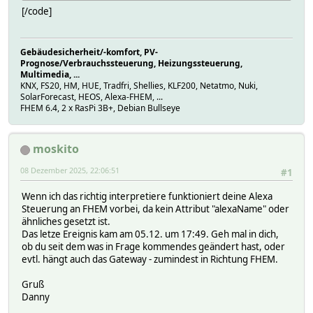
# NAME HUEDevice65549
[/code]
# NR 511
# STATE dim43%
# SetExtensionsCommand blink
Gebäudesicherheit/-komfort, PV-
# TYPE HUEDevice
Prognose/Verbrauchssteuerung, Heizungssteuerung,
# desired 0
Multimedia, ...
# READINGS:
KNX, FS20, HM, HUE, Tradfri, Shellies, KLF200, Netatmo, Nuki,
# 2025-12-08 16:54:45 IODev tradfri
SolarForecast, HEOS, Alexa-FHEM, ...
# 2025-12-04 17:17:46 bri 119
FHEM 6.4, 2 x RasPi 3B+, Debian Bullseye
# 2025-12-05 17:49:34 onoff 1
# 2025-12-05 17:49:34 pct 47
# 2025-12-04 17:17:46 reachable 1
moskito
# 2025-12-05 17:49:34 state dim43%
# helper:
08 Dezember 2025, 22:06:51
#1
# alert
# battery -1
Wenn ich das richtig interpretiere funktioniert deine Alexa
# bri -1
Steuerung an FHEM vorbei, da kein Attribut "alexaName" oder
# colormode
ähnliches gesetzt ist.
# ct -1
Das letze Ereignis kam am 05.12. um 17:49. Geh mal in dich,
# devtype
ob du seit dem was in Frage kommendes geändert hast, oder
# dynamics_status
evtl. hängt auch das Gateway - zumindest in Richtung FHEM.
# effect
# hue -1
Gruß
# lastseen
Danny
# mode