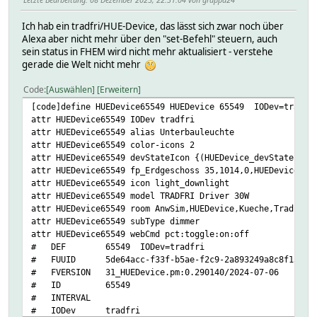
Ich hab ein tradfri/HUE-Device, das lässt sich zwar noch über
Alexa aber nicht mehr über den "set-Befehl" steuern, auch
sein status in FHEM wird nicht mehr aktualisiert - verstehe
gerade die Welt nicht mehr
Code
Auswählen
Erweitern
[code]define HUEDevice65549 HUEDevice 65549 IODev=tradfr
attr HUEDevice65549 IODev tradfri
attr HUEDevice65549 alias Unterbauleuchte
attr HUEDevice65549 color-icons 2
attr HUEDevice65549 devStateIcon {(HUEDevice_devStateIcon
attr HUEDevice65549 fp_Erdgeschoss 35,1014,0,HUEDevice655
attr HUEDevice65549 icon light_downlight
attr HUEDevice65549 model TRADFRI Driver 30W
attr HUEDevice65549 room AnwSim,HUEDevice,Kueche,Tradfri
attr HUEDevice65549 subType dimmer
attr HUEDevice65549 webCmd pct:toggle:on:off
# DEF 65549 IODev=tradfri
# FUUID 5de64acc-f33f-b5ae-f2c9-2a893249a8c8f13e
# FVERSION 31_HUEDevice.pm:0.290140/2024-07-06
# ID 65549
# INTERVAL
# IODev tradfri