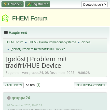
Einloggen
Registrieren
FHEM Forum
Hauptmenü
FHEM Forum
FHEM - Hausautomations-Systeme
Zigbee
►
►
[gelöst] Problem mit tradfri/HUE-Device
►
[gelöst] Problem mit
tradfri/HUE-Device
Begonnen von grappa24, 08 Dezember 2025, 19:06:28
Seiten
1
NACH UNTEN
BENUTZER-AKTIONEN
grappa24
08 Dezember 2025, 19:06:28
Letzte Bearbeitung
: 08 Dezember 2025, 22:31:04 von grappa24