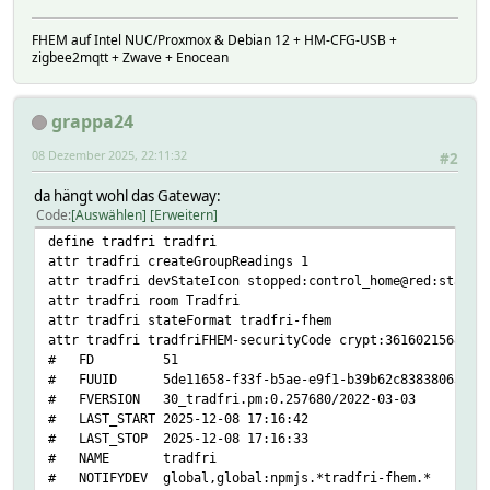
# on -1
# pct -1
FHEM auf Intel NUC/Proxmox & Debian 12 + HM-CFG-USB +
# reachable
zigbee2mqtt + Zwave + Enocean
# rgb
# sat -1
# update_timeout 1
grappa24
# v2effect
# xy
08 Dezember 2025, 22:11:32
#2
#
setstate HUEDevice65549 dim43%
da hängt wohl das Gateway:
setstate HUEDevice65549 2025-12-08 16:54:45 IODev tradfri
Code
Auswählen
Erweitern
setstate HUEDevice65549 2025-12-04 17:17:46 bri 119
define tradfri tradfri
setstate HUEDevice65549 2025-12-05 17:49:34 onoff 1
attr tradfri createGroupReadings 1
setstate HUEDevice65549 2025-12-05 17:49:34 pct 47
attr tradfri devStateIcon stopped:control_home@red:start 
setstate HUEDevice65549 2025-12-04 17:17:46 reachable 1
attr tradfri room Tradfri
setstate HUEDevice65549 2025-12-05 17:49:34 state dim43%
attr tradfri stateFormat tradfri-fhem
attr tradfri tradfriFHEM-securityCode crypt:36160215683f0
# FD 51
# FUUID 5de11658-f33f-b5ae-e9f1-b39b62c83838065a
# FVERSION 30_tradfri.pm:0.257680/2022-03-03
# LAST_START 2025-12-08 17:16:42
# LAST_STOP 2025-12-08 17:16:33
# NAME tradfri
# NOTIFYDEV global,global:npmjs.*tradfri-fhem.*