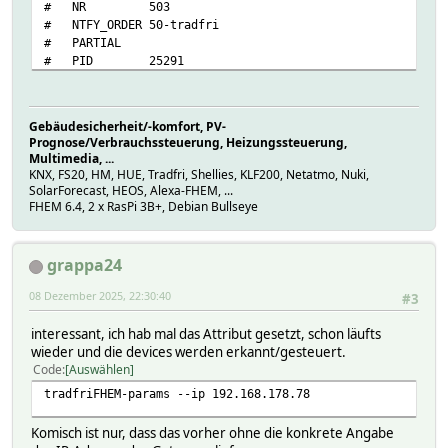
# NR 503
# NTFY_ORDER 50-tradfri
# PARTIAL
# PID 25291
# STARTS 2
# STATE running /usr/local/bin/tradfri-fhem
# TYPE tradfri
Gebäudesicherheit/-komfort, PV-
# eventCount 4
Prognose/Verbrauchssteuerung, Heizungssteuerung,
# tradfri-fhem version 0.1.9
Multimedia, ...
# CoProcess:
KNX, FS20, HM, HUE, Tradfri, Shellies, KLF200, Netatmo, Nuki,
# cmdFn tradfri_getCmd
SolarForecast, HEOS, Alexa-FHEM, ...
# name tradfri-fhem
FHEM 6.4, 2 x RasPi 3B+, Debian Bullseye
# state running /usr/local/bin/tradfri-fhem
# READINGS:
# 2025-12-08 17:16:42 tradfri-fhem running /usr/loc
grappa24
# helper:
# scenes:
08 Dezember 2025, 22:30:40
#3
#
setstate tradfri running /usr/local/bin/tradfri-fhem
interessant, ich hab mal das Attribut gesetzt, schon läufts
setstate tradfri 2025-12-08 17:16:42 tradfri-fhem running
wieder und die devices werden erkannt/gesteuert.
Code
Auswählen
tradfriFHEM-params --ip 192.168.178.78
Komisch ist nur, dass das vorher ohne die konkrete Angabe