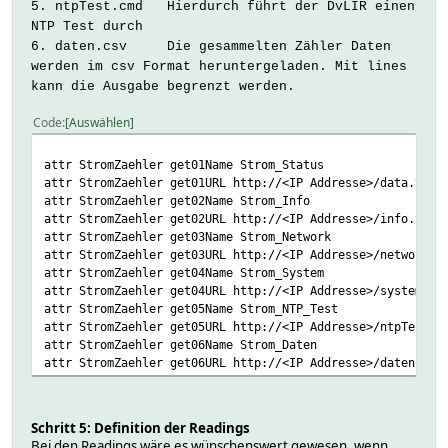
5. ntpTest.cmd Hierdurch führt der DvLIR einen
NTP Test durch
6. daten.csv Die gesammelten Zähler Daten
werden im csv Format heruntergeladen. Mit lines
kann die Ausgabe begrenzt werden.
Code
Auswählen
attr StromZaehler get01Name Strom_Status
attr StromZaehler get01URL http://<IP Addresse>/data.txt?
attr StromZaehler get02Name Strom_Info
attr StromZaehler get02URL http://<IP Addresse>/info.txt?
attr StromZaehler get03Name Strom_Network
attr StromZaehler get03URL http://<IP Addresse>/network.t
attr StromZaehler get04Name Strom_System
attr StromZaehler get04URL http://<IP Addresse>/system.tx
attr StromZaehler get05Name Strom_NTP_Test
attr StromZaehler get05URL http://<IP Addresse>/ntpTest.c
attr StromZaehler get06Name Strom_Daten
attr StromZaehler get06URL http://<IP Addresse>/daten.csv
Schritt 5: Definition der Readings
Bei den Readings wäre es wünschenswert gewesen, wenn