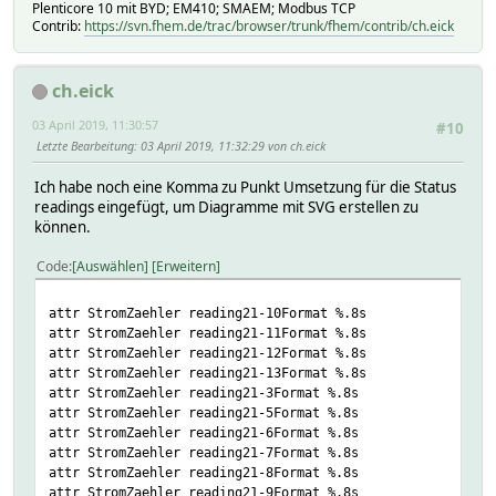
Plenticore 10 mit BYD; EM410; SMAEM; Modbus TCP
Contrib:
https://svn.fhem.de/trac/browser/trunk/fhem/contrib/ch.eick
ch.eick
03 April 2019, 11:30:57
#10
Letzte Bearbeitung
: 03 April 2019, 11:32:29 von ch.eick
Ich habe noch eine Komma zu Punkt Umsetzung für die Status
readings eingefügt, um Diagramme mit SVG erstellen zu
können.
Code
Auswählen
Erweitern
attr StromZaehler reading21-10Format %.8s
attr StromZaehler reading21-11Format %.8s
attr StromZaehler reading21-12Format %.8s
attr StromZaehler reading21-13Format %.8s
attr StromZaehler reading21-3Format %.8s
attr StromZaehler reading21-5Format %.8s
attr StromZaehler reading21-6Format %.8s
attr StromZaehler reading21-7Format %.8s
attr StromZaehler reading21-8Format %.8s
attr StromZaehler reading21-9Format %.8s