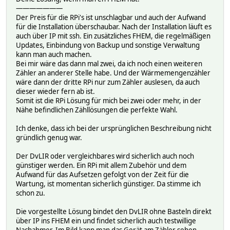
———————
Der Preis für die RPi's ist unschlagbar und auch der Aufwand
für die Installation überschaubar. Nach der Installation läuft es
auch über IP mit ssh. Ein zusätzliches FHEM, die regelmäßigen
Updates, Einbindung von Backup und sonstige Verwaltung
kann man auch machen.
Bei mir wäre das dann mal zwei, da ich noch einen weiteren
Zähler an anderer Stelle habe. Und der Wärmemengenzähler
wäre dann der dritte RPi nur zum Zähler auslesen, da auch
dieser wieder fern ab ist.
Somit ist die RPi Lösung für mich bei zwei oder mehr, in der
Nähe befindlichen Zähllösungen die perfekte Wahl.
Ich denke, dass ich bei der ursprünglichen Beschreibung nicht
gründlich genug war.
Der DvLIR oder vergleichbares wird sicherlich auch noch
günstiger werden. Ein RPi mit allem Zubehör und dem
Aufwand für das Aufsetzen gefolgt von der Zeit für die
Wartung, ist momentan sicherlich günstiger. Da stimme ich
schon zu.
Die vorgestellte Lösung bindet den DvLIR ohne Basteln direkt
über IP ins FHEM ein und findet sicherlich auch testwillige
Nachahmer. Im Bild kann man das Gerät am Zähler sehen.