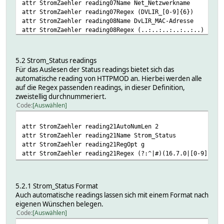
attr StromZaehler reading07Name Net_Netzwerkname
attr StromZaehler reading07Regex (DVLIR_[0-9]{6})
attr StromZaehler reading08Name DvLIR_MAC-Adresse
attr StromZaehler reading08Regex (..:..:..:..:..:..)
attr StromZaehler reading09Name Speicherintervall_in_Seku
attr StromZaehler reading09Regex ((?<=:..#)[0-9][0-9])
attr StromZaehler reading10Name Aktuell_Datum
5.2 Strom_Status readings
attr StromZaehler reading10Regex (..\...\.....(?<=#..\...
Für das Auslesen der Status readings bietet sich das
attr StromZaehler reading11Name Aktuell_Zeit
automatische reading von HTTPMOD an. Hierbei werden alle
attr StromZaehler reading11Regex ((?=..:..:.. )..:..:..)
auf die Regex passenden readings, in dieser Definition,
attr StromZaehler reading12Name DvLIR_Seriennummer
zweistellig durchnummeriert.
attr StromZaehler reading12Regex ((?<=\)\#)[0-9]{6})
Code
Auswählen
attr StromZaehler reading13Name DvLIR_Firmware
attr StromZaehler reading13Regex ((?=[0-90-9]\... - ..\..
attr StromZaehler reading21AutoNumLen 2
attr StromZaehler reading21Name Strom_Status
attr StromZaehler reading21RegOpt g
attr StromZaehler reading21Regex (?:^|#)(16.7.0|[0-9]*,[0
5.2.1 Strom_Status Format
Auch automatische readings lassen sich mit einem Format nach
eigenen Wünschen belegen.
Code
Auswählen