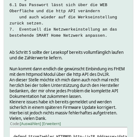
6.1 Das Passwort lässt sich über die WEB
Oberfläche und die http API verändern
und auch wieder auf die Werkseinstellung
zurück setzen.
7. Eventuell die Netzwerkeinstellung an das
bestehende SMART Home Netzwerk anpassen.
Ab Schritt 5 sollte der Lesekopf bereits vollumfänglich laufen
und die Zählerwerte liefern.
Nun kommt dann endlich die gewünscht Einbindung ins FHEM
mit dem httpmod Modul über die http API des DvLIR.
An dieser Stelle möchte ich mich dann auch noch mal recht
herzlich bei der tollen Unterstützung durch den Hersteller
bedanken, der mir ohne jedes Problem die komplette API
Dokumentation hat zukommen lassen.
Kleinere issues habe ich bereits gemeldet und werden
sicherlich in einem späteren Firmware Update korrigiert.
Hierbei ist jedoch nichts massiv fehlerhaftes aufgetreten.
Vielen, vielen Dank.
Code
Auswählen
Erweitern
defmod StromZaehler HTTPMOD http://<IP Addresse>/data.txt