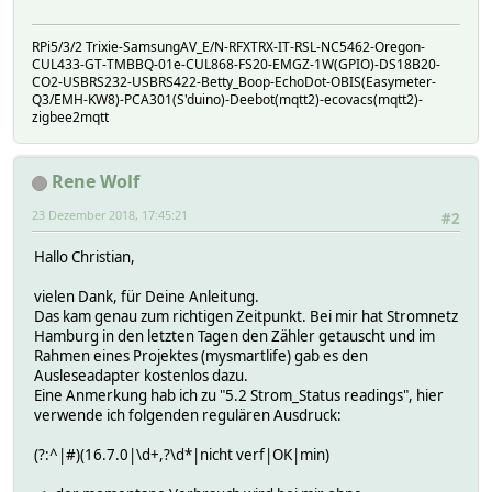
RPi5/3/2 Trixie-SamsungAV_E/N-RFXTRX-IT-RSL-NC5462-Oregon-
CUL433-GT-TMBBQ-01e-CUL868-FS20-EMGZ-1W(GPIO)-DS18B20-
CO2-USBRS232-USBRS422-Betty_Boop-EchoDot-OBIS(Easymeter-
Q3/EMH-KW8)-PCA301(S'duino)-Deebot(mqtt2)-ecovacs(mqtt2)-
zigbee2mqtt
Rene Wolf
23 Dezember 2018, 17:45:21
#2
Hallo Christian,
vielen Dank, für Deine Anleitung.
Das kam genau zum richtigen Zeitpunkt. Bei mir hat Stromnetz
Hamburg in den letzten Tagen den Zähler getauscht und im
Rahmen eines Projektes (mysmartlife) gab es den
Ausleseadapter kostenlos dazu.
Eine Anmerkung hab ich zu "5.2 Strom_Status readings", hier
verwende ich folgenden regulären Ausdruck:
(?:^|#)(16.7.0|\d+,?\d*|nicht verf|OK|min)