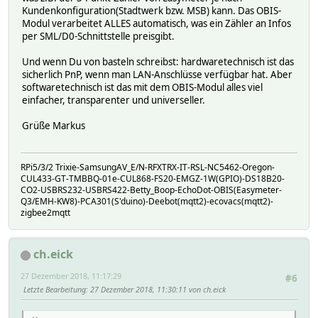
Kundenkonfiguration(Stadtwerk bzw. MSB) kann. Das OBIS-
Modul verarbeitet ALLES automatisch, was ein Zähler an Infos
per SML/D0-Schnittstelle preisgibt.
Und wenn Du von basteln schreibst: hardwaretechnisch ist das
sicherlich PnP, wenn man LAN-Anschlüsse verfügbar hat. Aber
softwaretechnisch ist das mit dem OBIS-Modul alles viel
einfacher, transparenter und universeller.
Grüße Markus
RPi5/3/2 Trixie-SamsungAV_E/N-RFXTRX-IT-RSL-NC5462-Oregon-
CUL433-GT-TMBBQ-01e-CUL868-FS20-EMGZ-1W(GPIO)-DS18B20-
CO2-USBRS232-USBRS422-Betty_Boop-EchoDot-OBIS(Easymeter-
Q3/EMH-KW8)-PCA301(S'duino)-Deebot(mqtt2)-ecovacs(mqtt2)-
zigbee2mqtt
ch.eick
27 Dezember 2018, 11:17:29
#6
Letzte Bearbeitung
: 27 Dezember 2018, 11:30:11 von ch.eick