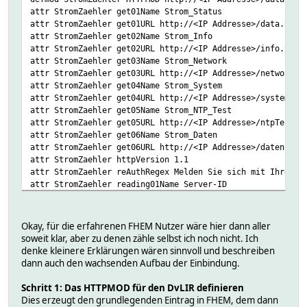
attr StromZaehler get01Name Strom_Status
attr StromZaehler get01URL http://<IP Addresse>/data.txt?
attr StromZaehler get02Name Strom_Info
attr StromZaehler get02URL http://<IP Addresse>/info.txt?
attr StromZaehler get03Name Strom_Network
attr StromZaehler get03URL http://<IP Addresse>/network.t
attr StromZaehler get04Name Strom_System
attr StromZaehler get04URL http://<IP Addresse>/system.tx
attr StromZaehler get05Name Strom_NTP_Test
attr StromZaehler get05URL http://<IP Addresse>/ntpTest.c
attr StromZaehler get06Name Strom_Daten
attr StromZaehler get06URL http://<IP Addresse>/daten.csv
attr StromZaehler httpVersion 1.1
attr StromZaehler reAuthRegex Melden Sie sich mit Ihrem K
attr StromZaehler reading01Name Server-ID
attr StromZaehler reading01Regex ([0-9A-F]{2}-[0-9A-F]{2}
attr StromZaehler reading02Name Zaehlernummer
attr StromZaehler reading02Regex ([0-9]{8})
Okay, für die erfahrenen FHEM Nutzer wäre hier dann aller
attr StromZaehler reading03Name Herstellerkennung
soweit klar, aber zu denen zähle selbst ich noch nicht. Ich
attr StromZaehler reading03Regex ((?<=[0-9][0-9][0-9][0-9
denke kleinere Erklärungen wären sinnvoll und beschreiben
attr StromZaehler reading04Name Net_IP-Adresse
dann auch den wachsenden Aufbau der Einbindung.
attr StromZaehler reading04Regex ((?<=#[A-Z]{3}#)[0-9]{1,
attr StromZaehler reading05Name Net_Gateway
Schritt 1: Das HTTPMOD für den DvLIR definieren
attr StromZaehler reading05Regex ((?<=[1-9]#)[1-9]{1,3}\.
Dies erzeugt den grundlegenden Eintrag in FHEM, dem dann