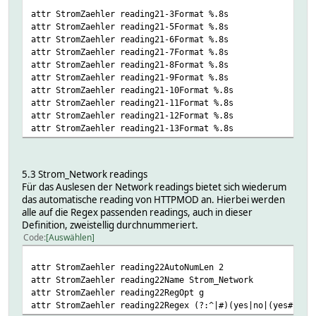
attr StromZaehler reading21-3Format %.8s
attr StromZaehler reading21-5Format %.8s
attr StromZaehler reading21-6Format %.8s
attr StromZaehler reading21-7Format %.8s
attr StromZaehler reading21-8Format %.8s
attr StromZaehler reading21-9Format %.8s
attr StromZaehler reading21-10Format %.8s
attr StromZaehler reading21-11Format %.8s
attr StromZaehler reading21-12Format %.8s
attr StromZaehler reading21-13Format %.8s
5.3 Strom_Network readings
Für das Auslesen der Network readings bietet sich wiederum
das automatische reading von HTTPMOD an. Hierbei werden
alle auf die Regex passenden readings, auch in dieser
Definition, zweistellig durchnummeriert.
Code
Auswählen
attr StromZaehler reading22AutoNumLen 2
attr StromZaehler reading22Name Strom_Network
attr StromZaehler reading22RegOpt g
attr StromZaehler reading22Regex (?:^|#)(yes|no|(yes#[a-z