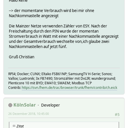
Hallo René
--> der momentane Verbrauch wird bei mir ohne
Nachkommastelle angezeigt
Die Mainzer Netze verwenden Zähler von ESY. Nach der
Freischaltung durch den PIN wurde der momentan
Stromverbrauch in Watt mit einer Nachkommastelle angezeigt
und der Gesamtverbrauch wechselte von,ich glaube zwei
Nachkommastellen auf jetzt fünf.
Gruß Christian
RPI4; Docker; CUNX; Eltako FSB61NP; SamsungTV H-Serie; Sonos;
Vallox; Luxtronik; 3x FB7490; Stromzähler mit DvLIR; wunderground;
Plenticore 10 mit BYD; EM410; SMAEM; Modbus TCP
Contrib:
https://svn.fhem.de/trac/browser/trunk/fhem/contrib/ch.eick
KölnSolar
Developer
26 Dezember 2018, 10:45:00
#5
Zitat