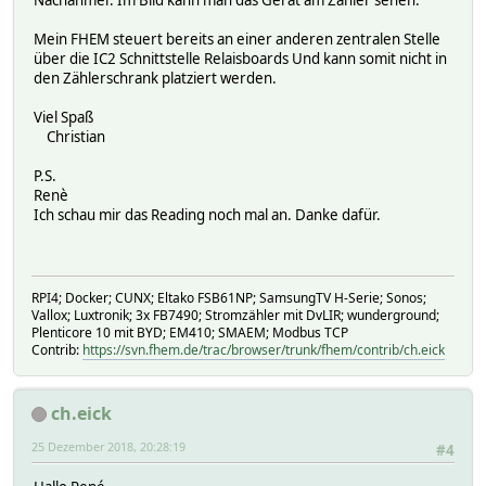
Mein FHEM steuert bereits an einer anderen zentralen Stelle
über die IC2 Schnittstelle Relaisboards Und kann somit nicht in
den Zählerschrank platziert werden.
Viel Spaß
Christian
P.S.
Renè
Ich schau mir das Reading noch mal an. Danke dafür.
RPI4; Docker; CUNX; Eltako FSB61NP; SamsungTV H-Serie; Sonos;
Vallox; Luxtronik; 3x FB7490; Stromzähler mit DvLIR; wunderground;
Plenticore 10 mit BYD; EM410; SMAEM; Modbus TCP
Contrib:
https://svn.fhem.de/trac/browser/trunk/fhem/contrib/ch.eick
ch.eick
25 Dezember 2018, 20:28:19
#4