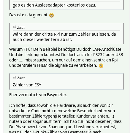
gab es den Ausleseadapter kostenlos dazu.
Das ist ein Argument
Zitat
wäre dann der dritte RPi nur zum Zähler auslesen, da
auch dieser wieder fern ab ist.
Warum ? Für Dein Beispiel benötigst Du doch LAN-Anschlüsse.
Und die Leitungen könntest Du doch auch für RS232 oder USB
oder..... missbrauchen, um nur auf dem einen zentralen Rpi
und zentralem FHEM die Signale zu verarbeiten.
Zitat
Zähler von ESY
Eher vermutlich von Easymeter.
Ich hoffe, dass sowohl die Hardware, als auch der von Dir
entwickelte Code nicht irgendwelche Besonderheiten von
bestimmten Zählertypen(Hersteller, Kundenvarianten....)
nutzen oder sogar ausfiltern. Ich hab z.B. nicht gesehen, dass
Du Phasenwerte von Spannung und Leistung verarbeitest,
was z.B. der 3-Punkt-Zähler von Easymeter je nach