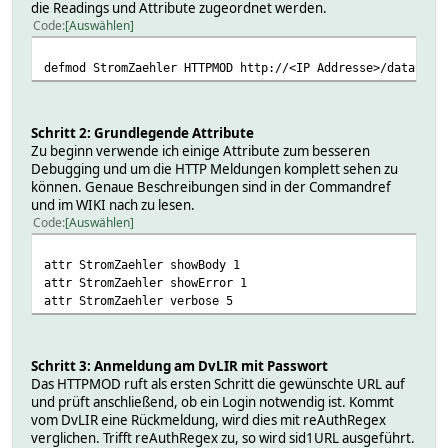
attr StromZaehler reading06Name Net_DNS-Server
die Readings und Attribute zugeordnet werden.
attr StromZaehler reading06Regex ((?<=[0-9]#)[0-9]{1,3}\.
Code
Auswählen
attr StromZaehler reading07Name Net_Netzwerkname
attr StromZaehler reading07Regex (DVLIR_[0-9]{6})
defmod StromZaehler HTTPMOD http://<IP Addresse>/data.txt
attr StromZaehler reading08Name DvLIR_MAC-Adresse
attr StromZaehler reading08Regex (..:..:..:..:..:..)
attr StromZaehler reading09Name Speicherintervall_in_Seku
attr StromZaehler reading09Regex ((?<=:..#)[0-9][0-9])
Schritt 2: Grundlegende Attribute
attr StromZaehler reading10Name Aktuell_Datum
Zu beginn verwende ich einige Attribute zum besseren
attr StromZaehler reading10Regex (..\...\.....(?<=#..\...
Debugging und um die HTTP Meldungen komplett sehen zu
attr StromZaehler reading11Name Aktuell_Zeit
können. Genaue Beschreibungen sind in der Commandref
attr StromZaehler reading11Regex ((?=..:..:.. )..:..:..)
und im WIKI nach zu lesen.
attr StromZaehler reading12Name DvLIR_Seriennummer
Code
Auswählen
attr StromZaehler reading12Regex ((?<=\)\#)[0-9]{6})
attr StromZaehler reading13Name DvLIR_Firmware
attr StromZaehler showBody 1
attr StromZaehler reading13Regex ((?=[0-90-9]\... - ..\..
attr StromZaehler showError 1
attr StromZaehler reading14Name data_csv
attr StromZaehler verbose 5
attr StromZaehler reading14RegOpt s
attr StromZaehler reading14Regex ([0-9]*\;;..\...\.....\;
attr StromZaehler reading21-10Format %.8s
attr StromZaehler reading21-11Format %.8s
Schritt 3: Anmeldung am DvLIR mit Passwort
attr StromZaehler reading21-12Format %.8s
Das HTTPMOD ruft als ersten Schritt die gewünschte URL auf
attr StromZaehler reading21-13Format %.8s
und prüft anschließend, ob ein Login notwendig ist. Kommt
attr StromZaehler reading21-3Format %.8s
vom DvLIR eine Rückmeldung, wird dies mit reAuthRegex
attr StromZaehler reading21-5Format %.8s
verglichen. Trifft reAuthRegex zu, so wird sid1URL ausgeführt.