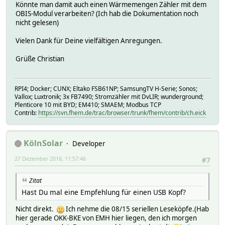
Könnte man damit auch einen Wärmemengen Zähler mit dem
OBIS-Modul verarbeiten? (Ich hab die Dokumentation noch
nicht gelesen)
Vielen Dank für Deine vielfältigen Anregungen.
Grüße Christian
RPI4; Docker; CUNX; Eltako FSB61NP; SamsungTV H-Serie; Sonos;
Vallox; Luxtronik; 3x FB7490; Stromzähler mit DvLIR; wunderground;
Plenticore 10 mit BYD; EM410; SMAEM; Modbus TCP
Contrib:
https://svn.fhem.de/trac/browser/trunk/fhem/contrib/ch.eick
KölnSolar
Developer
27 Dezember 2018, 11:57:46
#7
Zitat
Hast Du mal eine Empfehlung für einen USB Kopf?
Nicht direkt.
Ich nehme die 08/15 seriellen Leseköpfe.(Hab
hier gerade OKK-BKE von EMH hier liegen, den ich morgen