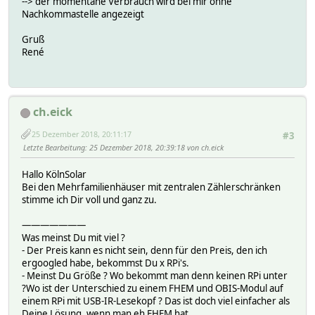
--> der momentane Verbrauch wird bei mir ohne
Nachkommastelle angezeigt
Gruß
René
ch.eick
25 Dezember 2018, 20:11:17
#3
Letzte Bearbeitung
: 25 Dezember 2018, 20:39:18 von ch.eick
Hallo KölnSolar
Bei den Mehrfamilienhäuser mit zentralen Zählerschränken
stimme ich Dir voll und ganz zu.
———————
Was meinst Du mit viel ?
- Der Preis kann es nicht sein, denn für den Preis, den ich
ergoogled habe, bekommst Du x RPi's.
- Meinst Du Größe ? Wo bekommt man denn keinen RPi unter
?Wo ist der Unterschied zu einem FHEM und OBIS-Modul auf
einem RPi mit USB-IR-Lesekopf ? Das ist doch viel einfacher als
Deine Lösung, wenn man eh FHEM hat.