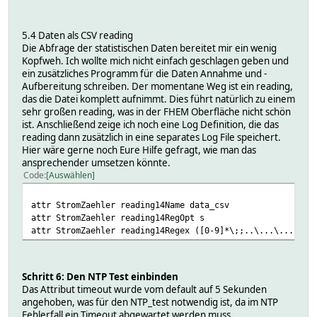
5.4 Daten als CSV reading
Die Abfrage der statistischen Daten bereitet mir ein wenig
Kopfweh. Ich wollte mich nicht einfach geschlagen geben und
ein zusätzliches Programm für die Daten Annahme und -
Aufbereitung schreiben. Der momentane Weg ist ein reading,
das die Datei komplett aufnimmt. Dies führt natürlich zu einem
sehr großen reading, was in der FHEM Oberfläche nicht schön
ist. Anschließend zeige ich noch eine Log Definition, die das
reading dann zusätzlich in eine separates Log File speichert.
Hier wäre gerne noch Eure Hilfe gefragt, wie man das
ansprechender umsetzen könnte.
Code
Auswählen
attr StromZaehler reading14Name data_csv
attr StromZaehler reading14RegOpt s
attr StromZaehler reading14Regex ([0-9]*\;;..\...\.....\;
Schritt 6: Den NTP Test einbinden
Das Attribut timeout wurde vom default auf 5 Sekunden
angehoben, was für den NTP_test notwendig ist, da im NTP
Fehlerfall ein Timeout abgewartet werden muss.