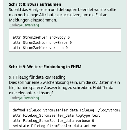
Schritt 8: Etwas aufräumen
Sobald das Analysieren und debuggen beendet wurde sollte
man noch einige Attribute zurücksetzen, um die Flut an
Meldungen einzudämmen.
Code
Auswählen
attr StromZaehler showBody 0
attr StromZaehler showError 0
attr StromZaehler verbose 0
Schritt 9: Weitere Einbindung in FHEM
9.1 FileLog für data_csv reading
Dies soll nur eine Zwischenlösung sein, um die csv Daten in ein
file, für die spätere Auswertung, zu schreiben. Habt Ihr da
eine elegantere Lösung?
Code
Auswählen
defmod FileLog_StromZaehler_data FileLog ./log/StromZaehl
attr FileLog_StromZaehler_data logtype text
attr FileLog_StromZaehler_data verbose 0
setstate FileLog_StromZaehler_data active