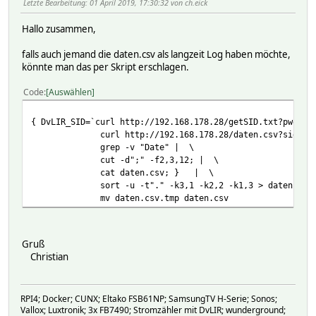
Letzte Bearbeitung
: 01 April 2019, 17:30:32 von ch.eick
Hallo zusammen,
falls auch jemand die daten.csv als langzeit Log haben möchte,
könnte man das per Skript erschlagen.
Code
Auswählen
{ DvLIR_SID=`curl http://192.168.178.28/getSID.txt?p
curl http://192.168.178.28/daten.csv?sid=$DvLI
grep -v "Date" | \ #entfer
cut -d";" -f2,3,12; | \ #Datum,
cat daten.csv; } | \ #Merge m
sort -u -t"." -k3,1 -k2,2 -k1,3 > daten.csv.tmp
mv daten.csv.tmp daten.csv #Die 
Gruß
Christian
RPI4; Docker; CUNX; Eltako FSB61NP; SamsungTV H-Serie; Sonos;
Vallox; Luxtronik; 3x FB7490; Stromzähler mit DvLIR; wunderground;