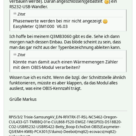
verbauen werde). Daran angeschlossen(gebastelt
) ein
RS232-USB-Wandler.
Zitat
Phasenwerte werden bei mir nicht angezeigt
EasyMeter Q3M1000 V6.03
Ich hoffe bei meinem Q3MB3060 gibt es die. Sehe ich dann
morgen nach dessen Einbau. Das blöde scheint zu sein, dass
man das gar nicht aus der Typenbezeichnung ableiten kann.
Zitat
Könnte man damit auch einen Wärmemengen Zähler
mit dem OBIS-Modul verarbeiten?
Wissen tue ich es nicht. Wenn die bzgl. der Schnittstelle ähnlich
funktionieren, müsste es aber klappen, da das Modul alles
ausliest, was eine OBIS-Kennzahl trägt.
Grüße Markus
RPi5/3/2 Trixie-SamsungAV_E/N-RFXTRX-IT-RSL-NC5462-Oregon-
CUL433-GT-TMBBQ-01e-CUL868-FS20-EMGZ-1W(GPIO)-DS18B20-
CO2-USBRS232-USBRS422-Betty_Boop-EchoDot-OBIS(Easymeter-
Q3/EMH-KW8)-PCA301(S'duino)-Deebot(mqtt2)-ecovacs(mqtt2)-