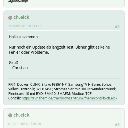
zigbee2mqtt
ch.eick
15 März 2019, 09:13:22
#8
Hallo zusammen.
Nur noch ein Update als langzeit Test. Bisher gibt es keine
Fehler oder Probleme.
Gruß
Christian
RPI4; Docker; CUNX; Eltako FSB61NP; SamsungTV H-Serie; Sonos;
Vallox; Luxtronik; 3x FB7490; Stromzähler mit DvLIR; wunderground;
Plenticore 10 mit BYD; EM410; SMAEM; Modbus TCP
Contrib:
https://svn.fhem.de/trac/browser/trunk/fhem/contrib/ch.eick
ch.eick
01 April 2019, 17:26:48
#9