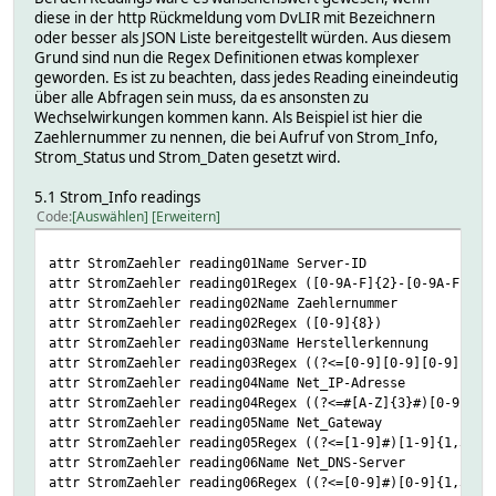
diese in der http Rückmeldung vom DvLIR mit Bezeichnern
oder besser als JSON Liste bereitgestellt würden. Aus diesem
Grund sind nun die Regex Definitionen etwas komplexer
geworden. Es ist zu beachten, dass jedes Reading eineindeutig
über alle Abfragen sein muss, da es ansonsten zu
Wechselwirkungen kommen kann. Als Beispiel ist hier die
Zaehlernummer zu nennen, die bei Aufruf von Strom_Info,
Strom_Status und Strom_Daten gesetzt wird.
5.1 Strom_Info readings
Code
Auswählen
Erweitern
attr StromZaehler reading01Name Server-ID
attr StromZaehler reading01Regex ([0-9A-F]{2}-[0-9A-F]{2}
attr StromZaehler reading02Name Zaehlernummer
attr StromZaehler reading02Regex ([0-9]{8})
attr StromZaehler reading03Name Herstellerkennung
attr StromZaehler reading03Regex ((?<=[0-9][0-9][0-9][0-9
attr StromZaehler reading04Name Net_IP-Adresse
attr StromZaehler reading04Regex ((?<=#[A-Z]{3}#)[0-9]{1,
attr StromZaehler reading05Name Net_Gateway
attr StromZaehler reading05Regex ((?<=[1-9]#)[1-9]{1,3}\.
attr StromZaehler reading06Name Net_DNS-Server
attr StromZaehler reading06Regex ((?<=[0-9]#)[0-9]{1,3}\.