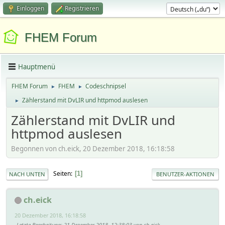
Einloggen
Registrieren
FHEM Forum
Hauptmenü
FHEM Forum
FHEM
Codeschnipsel
►
►
Zählerstand mit DvLIR und httpmod auslesen
►
Zählerstand mit DvLIR und
httpmod auslesen
Begonnen von ch.eick, 20 Dezember 2018, 16:18:58
Seiten
1
NACH UNTEN
BENUTZER-AKTIONEN
ch.eick
20 Dezember 2018, 16:18:58
Letzte Bearbeitung
: 21 Dezember 2018, 12:38:03 von ch.eick