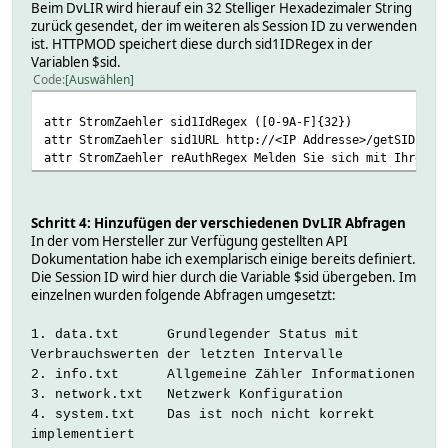
attr StromZaehler reading21-6Format %.8s
Beim DvLIR wird hierauf ein 32 Stelliger Hexadezimaler String
attr StromZaehler reading21-7Format %.8s
zurück gesendet, der im weiteren als Session ID zu verwenden
attr StromZaehler reading21-8Format %.8s
ist. HTTPMOD speichert diese durch sid1IDRegex in der
attr StromZaehler reading21-9Format %.8s
Variablen $sid.
attr StromZaehler reading21AutoNumLen 2
Code
Auswählen
attr StromZaehler reading21Name Strom_Status
attr StromZaehler reading21RegOpt g
attr StromZaehler sid1IdRegex ([0-9A-F]{32})
attr StromZaehler reading21Regex (?:^|#)(16.7.0|[0-9]*,[0
attr StromZaehler sid1URL http://<IP Addresse>/getSID.txt
attr StromZaehler reading22AutoNumLen 2
attr StromZaehler reAuthRegex Melden Sie sich mit Ihrem K
attr StromZaehler reading22Name Strom_Network
attr StromZaehler reading22RegOpt g
attr StromZaehler reading22Regex (?:^|#)(yes|no|(yes#[a-z
attr StromZaehler room Strom,Informationen
Schritt 4: Hinzufügen der verschiedenen DvLIR Abfragen
attr StromZaehler showBody 0
In der vom Hersteller zur Verfügung gestellten API
attr StromZaehler showError 0
Dokumentation habe ich exemplarisch einige bereits definiert.
attr StromZaehler sid1IdRegex ([0-9A-F]{32})
Die Session ID wird hier durch die Variable $sid übergeben. Im
attr StromZaehler sid1URL http://<IP Addresse>/getSID.txt
einzelnen wurden folgende Abfragen umgesetzt:
attr StromZaehler stateFormat {sprintf("%s Momentan: %.6s
attr StromZaehler timeout 5
1. data.txt Grundlegender Status mit
attr StromZaehler verbose 0
Verbrauchswerten der letzten Intervalle
2. info.txt Allgemeine Zähler Informationen
3. network.txt Netzwerk Konfiguration
4. system.txt Das ist noch nicht korrekt
implementiert