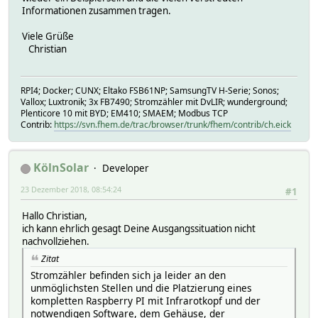
Informationen zusammen tragen.
Viele Grüße
Christian
RPI4; Docker; CUNX; Eltako FSB61NP; SamsungTV H-Serie; Sonos;
Vallox; Luxtronik; 3x FB7490; Stromzähler mit DvLIR; wunderground;
Plenticore 10 mit BYD; EM410; SMAEM; Modbus TCP
Contrib:
https://svn.fhem.de/trac/browser/trunk/fhem/contrib/ch.eick
KölnSolar
Developer
23 Dezember 2018, 08:54:24
#1
Hallo Christian,
ich kann ehrlich gesagt Deine Ausgangssituation nicht
nachvollziehen.
Zitat
Stromzähler befinden sich ja leider an den
unmöglichsten Stellen und die Platzierung eines
kompletten Raspberry PI mit Infrarotkopf und der
notwendigen Software, dem Gehäuse, der