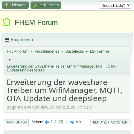
Einloggen
Registrieren
FHEM Forum
Hauptmenü
FHEM Forum
Verschiedenes
Bastelecke
ESP Familie
►
►
►
►
Erweiterung der waveshare-Treiber um WifiManager, MQTT, OTA-
Update und deepsleep
Erweiterung der waveshare-
Treiber um WifiManager, MQTT,
OTA-Update und deepsleep
Begonnen von Jendaw, 30 März 2020, 17:12:31
1
2
4
Alle
Seiten
3
NACH UNTEN
BENUTZER-AKTIONEN