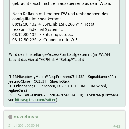
gebracht - auch nicht ein aussperren aus dem WLan.
Nach Reflasjh mit meiner FW und umbenennen des
config-file im code kommt
08:12:30.132 -> ESPEInk_ESP8266 v17, reset
reason='External System'...
08:12:30.132 -> Entering setup...
08:12:30.226 -> Connecting to WiFi...
Wird der Einstellungs-AccessPoint aufgespannt (im WLAN
taucht das Gerät "ESPEInk-APSetup*" auf)?
FHEM/RaspberryMatic @RaspPi + nanoCUL 433 + Signalduino 433 +
JeeLink-Clone + CC2531 + Slaesh-Stick
IT Funkschalter, HE-Sensoren, TX 29 DTH-IT, HMIP, HM-Wired,
zigbee2mqtt
ESPEInk + waveshare 7.5inch_e-Paper_HAT_(B) + ESP8266 (Firmware
von
https://github.com/Yattien
)
m.zielinski
21 Juli 2021, 09:30:14
#43