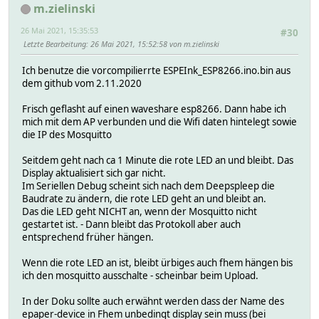
m.zielinski
26 Mai 2021, 15:35:53
#30
Letzte Bearbeitung
: 26 Mai 2021, 15:52:58 von m.zielinski
Ich benutze die vorcompilierrte ESPEInk_ESP8266.ino.bin aus
dem github vom 2.11.2020
Frisch geflasht auf einen waveshare esp8266. Dann habe ich
mich mit dem AP verbunden und die Wifi daten hintelegt sowie
die IP des Mosquitto
Seitdem geht nach ca 1 Minute die rote LED an und bleibt. Das
Display aktualisiert sich gar nicht.
Im Seriellen Debug scheint sich nach dem Deepspleep die
Baudrate zu ändern, die rote LED geht an und bleibt an.
Das die LED geht NICHT an, wenn der Mosquitto nicht
gestartet ist. - Dann bleibt das Protokoll aber auch
entsprechend früher hängen.
Wenn die rote LED an ist, bleibt ürbiges auch fhem hängen bis
ich den mosquitto ausschalte - scheinbar beim Upload.
In der Doku sollte auch erwähnt werden dass der Name des
epaper-device in Fhem unbedingt display sein muss (bei