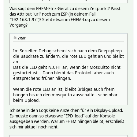
1622032558: Sending CONNACK to ESPEInk_24a1603bdc22 (0, 0
1622032558: Received SUBSCRIBE from ESPEInk_24a1603bdc22
Was sagt dein FHEM-EInk-Gerät zu diesem Zeitpunkt? Passt
1622032558: stat/display/needUpdate (QoS 1)
das Attribut "url" noch zum ESP (in deinem Fall
1622032558: ESPEInk_24a1603bdc22 1 stat/display/needUpdat
"192.168.1.97")? Steht etwas im FHEM-Log zu diesem
1622032558: Sending SUBACK to ESPEInk_24a1603bdc22
Vorgang?
1622032559: Received DISCONNECT from ESPEInk_24a1603bdc22
1622032559: Client ESPEInk_24a1603bdc22 disconnected.
Zitat
1622032606: New connection from 127.0.0.1 on port 1883.
1622032606: New client connected from 127.0.0.1 as Net::M
Im Seriellen Debug scheint sich nach dem Deepspleep
1622032606: No will message specified.
die Baudrate zu ändern, die rote LED geht an und bleibt
1622032606: Sending CONNACK to Net::MQTT::Message[30339] 
an.
1622032606: Received PINGREQ from Net::MQTT::Message[3033
Das die LED geht NICHT an, wenn der Mosquitto nicht
1622032606: Sending PINGRESP to Net::MQTT::Message[30339]
gestartet ist. - Dann bleibt das Protokoll aber auch
1622032606: Received SUBSCRIBE from Net::MQTT::Message[30
entsprechend früher hängen.
1622032606: cmd/display/upload (QoS 0)
1622032606: Net::MQTT::Message[30339] 0 cmd/display/uploa
Wenn die rote LED an ist, bleibt ürbiges auch fhem
1622032606: Sending SUBACK to Net::MQTT::Message[30339]
hängen bis ich den mosquitto ausschalte - scheinbar
1622032607: Received SUBSCRIBE from Net::MQTT::Message[30
beim Upload.
1622032607: cmd/display/upload (QoS 0)
1622032607: Net::MQTT::Message[30339] 0 cmd/display/uploa
Ich sehe in den Logs keine Anzeichen für ein Display-Upload.
1622032607: Sending SUBACK to Net::MQTT::Message[30339]
Es müsste dann so etwas wie "EPD_load" auf der Konsole
ausgegeben werden. Warum FHEM hängen bleibt, erschließt
sich mir aktuell noch nicht.