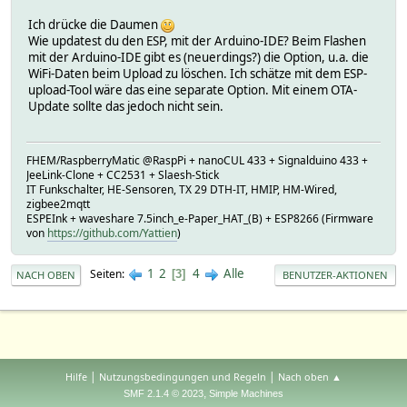
Ich drücke die Daumen
Wie updatest du den ESP, mit der Arduino-IDE? Beim Flashen
mit der Arduino-IDE gibt es (neuerdings?) die Option, u.a. die
WiFi-Daten beim Upload zu löschen. Ich schätze mit dem ESP-
upload-Tool wäre das eine separate Option. Mit einem OTA-
Update sollte das jedoch nicht sein.
FHEM/RaspberryMatic @RaspPi + nanoCUL 433 + Signalduino 433 +
JeeLink-Clone + CC2531 + Slaesh-Stick
IT Funkschalter, HE-Sensoren, TX 29 DTH-IT, HMIP, HM-Wired,
zigbee2mqtt
ESPEInk + waveshare 7.5inch_e-Paper_HAT_(B) + ESP8266 (Firmware
von
https://github.com/Yattien
)
1
2
4
Alle
Seiten
3
NACH OBEN
BENUTZER-AKTIONEN
|
|
Hilfe
Nutzungsbedingungen und Regeln
Nach oben ▲
,
SMF 2.1.4 © 2023
Simple Machines