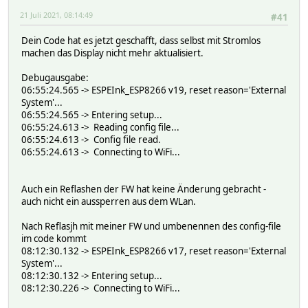
21 Juli 2021, 08:14:49
#41
Dein Code hat es jetzt geschafft, dass selbst mit Stromlos
machen das Display nicht mehr aktualisiert.
Debugausgabe:
06:55:24.565 -> ESPEInk_ESP8266 v19, reset reason='External
System'...
06:55:24.565 -> Entering setup...
06:55:24.613 -> Reading config file...
06:55:24.613 -> Config file read.
06:55:24.613 -> Connecting to WiFi...
Auch ein Reflashen der FW hat keine Änderung gebracht -
auch nicht ein aussperren aus dem WLan.
Nach Reflasjh mit meiner FW und umbenennen des config-file
im code kommt
08:12:30.132 -> ESPEInk_ESP8266 v17, reset reason='External
System'...
08:12:30.132 -> Entering setup...
08:12:30.226 -> Connecting to WiFi...