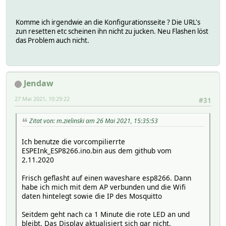
14:19:57.322 -> Reconnected, waiting for incoming MQTT m
14:19:58.303 -> No update available.
14:19:58.303 -> Disconnecting from MQTT...
Komme ich irgendwie an die Konfigurationsseite ? Die URL's
14:19:58.343 ->
zun resetten etc scheinen ihn nicht zu jucken. Neu Flashen löst
14:19:58.343 -> Going to sleep for 60 seconds.
das Problem auch nicht.
14:19:58.343 ->
14:20:56.522 -> rl (danach wirre Zeichen - als ob die Bau
gleichzeitig geht die LED an und bleibt an (rot)
Jendaw
Bei 74880Baud
27 Mai 2021, 10:29:22
#31
⸮⸮⸮ ⸮⸮⸮ 8 2013,rst cause:5, boot mode:(3,6)
14:52:32.572 ->
14:52:32.572 -> ⸮⸮⸮⸮⸮⸮⸮⸮.⸮
Zitat von: m.zielinski am 26 Mai 2021, 15:35:53
Ich benutze die vorcompilierrte
ESPEInk_ESP8266.ino.bin aus dem github vom
pi@raspberrypi:~ $ mosquitto -v
2.11.2020
1622032553: mosquitto version 1.5.7 starting
1622032553: Using default config.
Frisch geflasht auf einen waveshare esp8266. Dann
1622032553: Opening ipv4 listen socket on port 1883.
habe ich mich mit dem AP verbunden und die Wifi
1622032553: Opening ipv6 listen socket on port 1883.
daten hintelegt sowie die IP des Mosquitto
1622032558: New connection from 192.168.1.97 on port 1883
1622032558: New client connected from 192.168.1.97 as ESP
Seitdem geht nach ca 1 Minute die rote LED an und
1622032558: No will message specified.
bleibt. Das Display aktualisiert sich gar nicht.