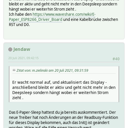
bleibt er aktiv und geht nicht mehr in den Deepsleep sondern
hängt wobei er weiterhin Strom zieht .
Ich habe den
https://www.waveshare.com/wiki/E-
Paper_ESP8266_Driver_Board
und eine Kabelbrücke zwischen
RST und D0.
Jendaw
20 Juli 2021, 09:42:15
#40
Zitat von: m.zielinski am 20 Juli 2021, 09:31:59
Er wacht normal auf, und aktualisiert das Display -
anschließend bleibt er aktiv und geht nicht mehr in den
Deepsleep sondern hängt wobei er weiterhin Strom
zieht .
Das E-Paper-Sleep hattest du ja bereits auskommentiert. Der
neue Treiber hat noch Änderungen an der Readbusy-Funktion
für dieses Display bekommen, auch das Init() ist geändert
worden. Wäre auf alle Fälle einen Versuch wert.