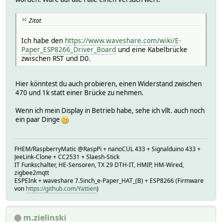
Zitat
Ich habe den
https://www.waveshare.com/wiki/E-
Paper_ESP8266_Driver_Board
und eine Kabelbrücke
zwischen RST und D0.
Hier könntest du auch probieren, einen Widerstand zwischen
470 und 1k statt einer Brücke zu nehmen.
Wenn ich mein Display in Betrieb habe, sehe ich vllt. auch noch
ein paar Dinge
FHEM/RaspberryMatic @RaspPi + nanoCUL 433 + Signalduino 433 +
JeeLink-Clone + CC2531 + Slaesh-Stick
IT Funkschalter, HE-Sensoren, TX 29 DTH-IT, HMIP, HM-Wired,
zigbee2mqtt
ESPEInk + waveshare 7.5inch_e-Paper_HAT_(B) + ESP8266 (Firmware
von
https://github.com/Yattien
)
m.zielinski