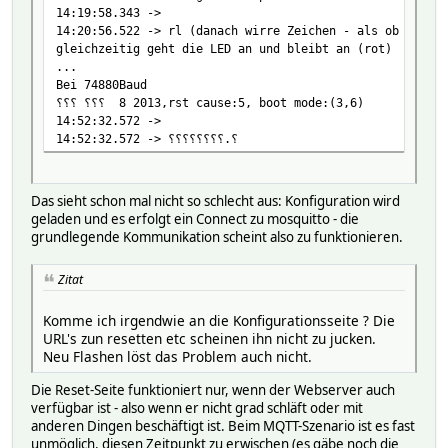
14:19:58.343 ->
14:20:56.522 -> rl (danach wirre Zeichen - als ob die Ba
gleichzeitig geht die LED an und bleibt an (rot)
...
Bei 74880Baud
⸮⸮⸮ ⸮⸮⸮ 8 2013,rst cause:5, boot mode:(3,6)
14:52:32.572 ->
14:52:32.572 -> ⸮⸮⸮⸮⸮⸮⸮⸮.⸮
Das sieht schon mal nicht so schlecht aus: Konfiguration wird
geladen und es erfolgt ein Connect zu mosquitto - die
grundlegende Kommunikation scheint also zu funktionieren.
Zitat
Komme ich irgendwie an die Konfigurationsseite ? Die
URL's zun resetten etc scheinen ihn nicht zu jucken.
Neu Flashen löst das Problem auch nicht.
Die Reset-Seite funktioniert nur, wenn der Webserver auch
verfügbar ist - also wenn er nicht grad schläft oder mit
anderen Dingen beschäftigt ist. Beim MQTT-Szenario ist es fast
unmöglich, diesen Zeitpunkt zu erwischen (es gäbe noch die