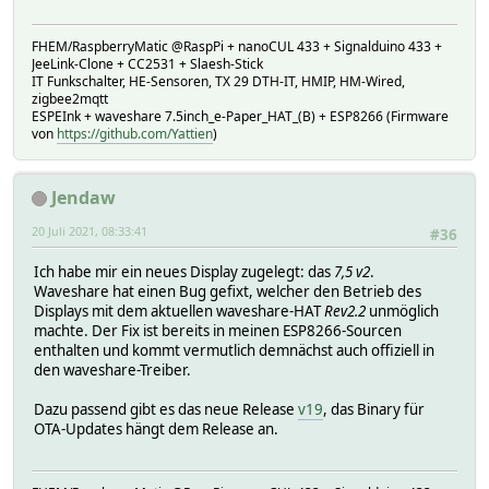
FHEM/RaspberryMatic @RaspPi + nanoCUL 433 + Signalduino 433 +
JeeLink-Clone + CC2531 + Slaesh-Stick
IT Funkschalter, HE-Sensoren, TX 29 DTH-IT, HMIP, HM-Wired,
zigbee2mqtt
ESPEInk + waveshare 7.5inch_e-Paper_HAT_(B) + ESP8266 (Firmware
von
https://github.com/Yattien
)
Jendaw
20 Juli 2021, 08:33:41
#36
Ich habe mir ein neues Display zugelegt: das
7,5 v2
.
Waveshare hat einen Bug gefixt, welcher den Betrieb des
Displays mit dem aktuellen waveshare-HAT
Rev2.2
unmöglich
machte. Der Fix ist bereits in meinen ESP8266-Sourcen
enthalten und kommt vermutlich demnächst auch offiziell in
den waveshare-Treiber.
Dazu passend gibt es das neue Release
v19
, das Binary für
OTA-Updates hängt dem Release an.