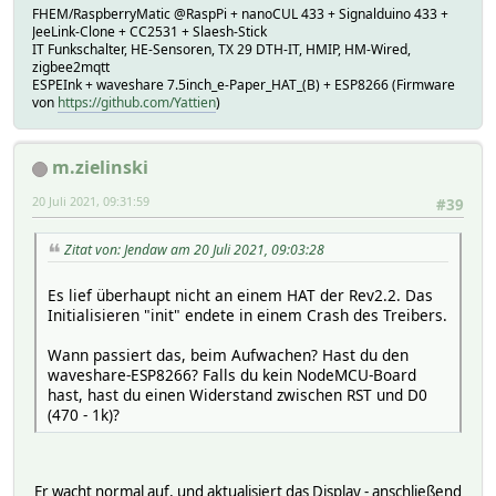
FHEM/RaspberryMatic @RaspPi + nanoCUL 433 + Signalduino 433 +
JeeLink-Clone + CC2531 + Slaesh-Stick
IT Funkschalter, HE-Sensoren, TX 29 DTH-IT, HMIP, HM-Wired,
zigbee2mqtt
ESPEInk + waveshare 7.5inch_e-Paper_HAT_(B) + ESP8266 (Firmware
von
https://github.com/Yattien
)
m.zielinski
20 Juli 2021, 09:31:59
#39
Zitat von: Jendaw am 20 Juli 2021, 09:03:28
Es lief überhaupt nicht an einem HAT der Rev2.2. Das
Initialisieren "init" endete in einem Crash des Treibers.
Wann passiert das, beim Aufwachen? Hast du den
waveshare-ESP8266? Falls du kein NodeMCU-Board
hast, hast du einen Widerstand zwischen RST und D0
(470 - 1k)?
Er wacht normal auf, und aktualisiert das Display - anschließend