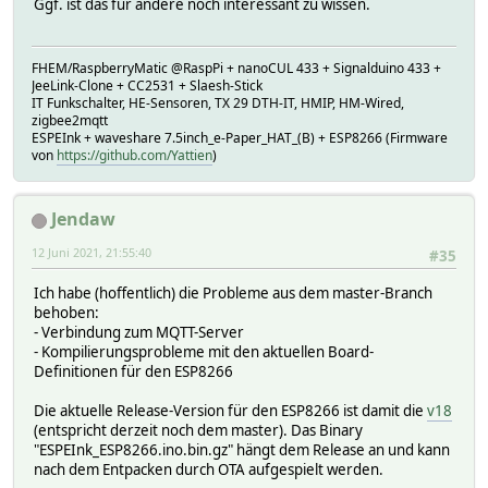
Ggf. ist das für andere noch interessant zu wissen.
FHEM/RaspberryMatic @RaspPi + nanoCUL 433 + Signalduino 433 +
JeeLink-Clone + CC2531 + Slaesh-Stick
IT Funkschalter, HE-Sensoren, TX 29 DTH-IT, HMIP, HM-Wired,
zigbee2mqtt
ESPEInk + waveshare 7.5inch_e-Paper_HAT_(B) + ESP8266 (Firmware
von
https://github.com/Yattien
)
Jendaw
12 Juni 2021, 21:55:40
#35
Ich habe (hoffentlich) die Probleme aus dem master-Branch
behoben:
- Verbindung zum MQTT-Server
- Kompilierungsprobleme mit den aktuellen Board-
Definitionen für den ESP8266
Die aktuelle Release-Version für den ESP8266 ist damit die
v18
(entspricht derzeit noch dem master). Das Binary
"ESPEInk_ESP8266.ino.bin.gz" hängt dem Release an und kann
nach dem Entpacken durch OTA aufgespielt werden.