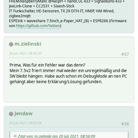
FHEM/RaspberryMatic @RaspPi + nanoCUL 433 + Signalduino 433 +
JeeLink-Clone + CC2531 + Slaesh-Stick
IT Funkschalter, HE-Sensoren, TX 29 DTH-IT, HMIP, HM-Wired,
zigbee2mqtt
ESPEInk + waveshare 7.5inch_e-Paper_HAT_(B) + ESP8266 (Firmware
von
https://github.com/Yattien
)
m.zielinski
20 Juli 2021, 08:56:09
#37
Prima. Was für ein Fehler war das denn?
Mein 7.5v2 friert immer mal wieder ein unregelmäßig und die
SW bleibt hängen. Habe auch schon im DebugMode an nen PC
gehängt aber keine Erklärung/Lösung gefunden.
Jendaw
20 Juli 2021, 09:03:28
#38
Zitat von: m.zielinski am 20 Juli 2021, 08:56:09