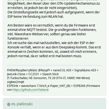
Möglichkeit, den Reset über den OTA-Updatemechanismus zu
erreichen, ist jedoch bei dir nicht eingerichtet).
Die Einstellungsseite wird jedoch auch aufgespannt, wenn der
ESP keine Verbindung zum WLAN hat.
Am Besten wäre es vermutlich, wenn du die Firmware erst
einmal ohne MQTT testest. Die grundlegenden Funktionen,
inkl. Waveshare-Webserver, sollten genau wie bisher
funktionieren
Ich versuche das mal nachzustellen, wie sich der ESP in der
Konsole verhält, wenn er aus dem Deepsleep kommt. Das erst
einmal wirre Zeichen kommen, ist, soweit ich mich erinnere,
jedoch normal, da er selbst erst mal booten muss.
FHEM/RaspberryMatic @RaspPi + nanoCUL 433 + Signalduino 433 +
JeeLink-Clone + CC2531 + Slaesh-Stick
IT Funkschalter, HE-Sensoren, TX 29 DTH-IT, HMIP, HM-Wired,
zigbee2mqtt
ESPEInk + waveshare 7.5inch_e-Paper_HAT_(B) + ESP8266 (Firmware
von
https://github.com/Yattien
)
m.zielinski