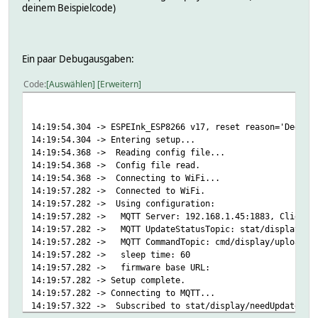
deinem Beispielcode)
Ein paar Debugausgaben:
Code
Auswählen
Erweitern
14:19:54.304 -> ESPEInk_ESP8266 v17, reset reason='Deep-S
14:19:54.304 -> Entering setup...
14:19:54.368 -> Reading config file...
14:19:54.368 -> Config file read.
14:19:54.368 -> Connecting to WiFi...
14:19:57.282 -> Connected to WiFi.
14:19:57.282 -> Using configuration:
14:19:57.282 -> MQTT Server: 192.168.1.45:1883, Client: 
14:19:57.282 -> MQTT UpdateStatusTopic: stat/display/ne
14:19:57.282 -> MQTT CommandTopic: cmd/display/upload
14:19:57.282 -> sleep time: 60
14:19:57.282 -> firmware base URL:
14:19:57.282 -> Setup complete.
14:19:57.282 -> Connecting to MQTT...
14:19:57.322 -> Subscribed to stat/display/needUpdate