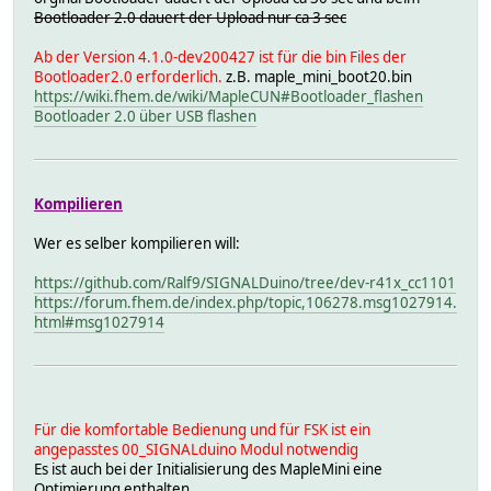
Bootloader 2.0 dauert der Upload nur ca 3 sec
Ab der Version 4.1.0-dev200427 ist für die bin Files der
Bootloader2.0 erforderlich.
z.B. maple_mini_boot20.bin
https://wiki.fhem.de/wiki/MapleCUN#Bootloader_flashen
Bootloader 2.0 über USB flashen
Kompilieren
Wer es selber kompilieren will:
https://github.com/Ralf9/SIGNALDuino/tree/dev-r41x_cc1101
https://forum.fhem.de/index.php/topic,106278.msg1027914.
html#msg1027914
Für die komfortable Bedienung und für FSK ist ein
angepasstes 00_SIGNALduino Modul notwendig
Es ist auch bei der Initialisierung des MapleMini eine
Optimierung enthalten.