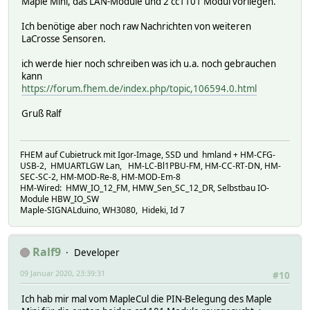
Maple Mini, das LAN-Module und 2 cc1101 Modul vorliegen.
Ich benötige aber noch raw Nachrichten von weiteren
LaCrosse Sensoren.
ich werde hier noch schreiben was ich u.a. noch gebrauchen
kann
https://forum.fhem.de/index.php/topic,106594.0.html
Gruß Ralf
FHEM auf Cubietruck mit Igor-Image, SSD und hmland + HM-CFG-
USB-2, HMUARTLGW Lan, HM-LC-Bl1PBU-FM, HM-CC-RT-DN, HM-
SEC-SC-2, HM-MOD-Re-8, HM-MOD-Em-8
HM-Wired: HMW_IO_12_FM, HMW_Sen_SC_12_DR, Selbstbau IO-
Module HBW_IO_SW
Maple-SIGNALduino, WH3080, Hideki, Id 7
Ralf9
Developer
09 Januar 2020, 23:39:31
#10
Ich hab mir mal vom MapleCul die PIN-Belegung des Maple