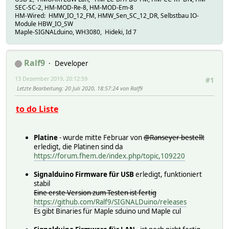
SEC-SC-2, HM-MOD-Re-8, HM-MOD-Em-8
HM-Wired: HMW_IO_12_FM, HMW_Sen_SC_12_DR, Selbstbau IO-
Module HBW_IO_SW
Maple-SIGNALduino, WH3080, Hideki, Id 7
Ralf9
Developer
13 Dezember 2019, 20:12:59
#1
Letzte Bearbeitung
: 20 Juli 2020, 18:57:24 von Ralf9
to do Liste
Platine
- wurde mitte Februar von
@Ranseyer bestellt
erledigt, die Platinen sind da
https://forum.fhem.de/index.php/topic,109220
Signalduino Firmware für USB
erledigt, funktioniert
stabil
Eine erste Version zum Testen ist fertig
https://github.com/Ralf9/SIGNALDuino/releases
Es gibt Binaries für Maple sduino und Maple cul