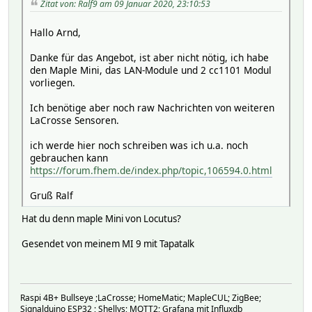
Zitat von: Ralf9 am 09 Januar 2020, 23:10:53
Hallo Arnd,
Danke für das Angebot, ist aber nicht nötig, ich habe
den Maple Mini, das LAN-Module und 2 cc1101 Modul
vorliegen.
Ich benötige aber noch raw Nachrichten von weiteren
LaCrosse Sensoren.
ich werde hier noch schreiben was ich u.a. noch
gebrauchen kann
https://forum.fhem.de/index.php/topic,106594.0.html
Gruß Ralf
Hat du denn maple Mini von Locutus?
Gesendet von meinem MI 9 mit Tapatalk
Raspi 4B+ Bullseye ;LaCrosse; HomeMatic; MapleCUL; ZigBee;
Signalduino ESP32 ; Shellys; MQTT2; Grafana mit Influxdb