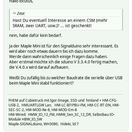
Hallo locutus,
Zitat
Hast Du eventuell Interesse an einem CSM (mehr
SRAM, zwei UART, usw.)? ... ist geschenkt!
nein, habe dafür kein bedarf.
Ja der Maple Mini ist für den Signalduino sehr interessant. Es
wird aber noch etwas dauern bis ich dazu komme.
Werde dann wahrscheinlich einige Fragen dazu haben.
Aber erstmal möchte ich die sduino V 3.3.4.0 fertig machen,
die V.4.0.x wird darauf aufbauen.
Weißt Du zufällig bis zu welcher Baudrate die serielle über USB
beim Maple Mini stabil funktioniert?
FHEM auf Cubietruck mit Igor-Image, SSD und hmland + HM-CFG-
USB-2, HMUARTLGW Lan, HM-LC-Bl1PBU-FM, HM-CC-RT-DN, HM-
SEC-SC-2, HM-MOD-Re-8, HM-MOD-Em-8
HM-Wired: HMW_IO_12_FM, HMW_Sen_SC_12_DR, Selbstbau IO-
Module HBW_IO_SW
Maple-SIGNALduino, WH3080, Hideki, Id 7