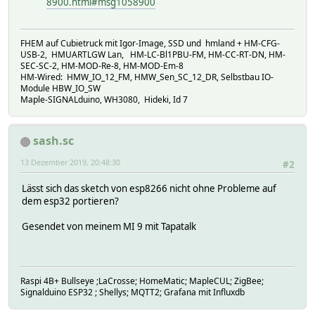
8900.html#msg1058900
FHEM auf Cubietruck mit Igor-Image, SSD und hmland + HM-CFG-
USB-2, HMUARTLGW Lan, HM-LC-Bl1PBU-FM, HM-CC-RT-DN, HM-
SEC-SC-2, HM-MOD-Re-8, HM-MOD-Em-8
HM-Wired: HMW_IO_12_FM, HMW_Sen_SC_12_DR, Selbstbau IO-
Module HBW_IO_SW
Maple-SIGNALduino, WH3080, Hideki, Id 7
sash.sc
13 Dezember 2019, 20:48:30
#2
Lässt sich das sketch von esp8266 nicht ohne Probleme auf
dem esp32 portieren?
Gesendet von meinem MI 9 mit Tapatalk
Raspi 4B+ Bullseye ;LaCrosse; HomeMatic; MapleCUL; ZigBee;
Signalduino ESP32 ; Shellys; MQTT2; Grafana mit Influxdb