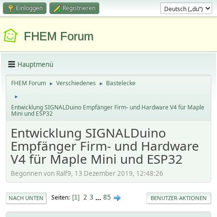
Einloggen
Registrieren
FHEM Forum
Hauptmenü
FHEM Forum
Verschiedenes
Bastelecke
►
►
►
Entwicklung SIGNALDuino Empfänger Firm- und Hardware V4 für Maple
Mini und ESP32
Entwicklung SIGNALDuino
Empfänger Firm- und Hardware
V4 für Maple Mini und ESP32
Begonnen von Ralf9, 13 Dezember 2019, 12:48:26
2
3
...
85
Seiten
1
NACH UNTEN
BENUTZER-AKTIONEN