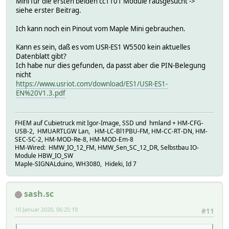
Mini für die ersten beiden cc1101 Module rausgesucht ->
siehe erster Beitrag.
Ich kann noch ein Pinout vom Maple Mini gebrauchen.
Kann es sein, daß es vom USR-ES1 W5500 kein aktuelles
Datenblatt gibt?
Ich habe nur dies gefunden, da passt aber die PIN-Belegung
nicht
https://www.usriot.com/download/ES1/USR-ES1-
EN%20V1.3.pdf
FHEM auf Cubietruck mit Igor-Image, SSD und hmland + HM-CFG-
USB-2, HMUARTLGW Lan, HM-LC-Bl1PBU-FM, HM-CC-RT-DN, HM-
SEC-SC-2, HM-MOD-Re-8, HM-MOD-Em-8
HM-Wired: HMW_IO_12_FM, HMW_Sen_SC_12_DR, Selbstbau IO-
Module HBW_IO_SW
Maple-SIGNALduino, WH3080, Hideki, Id 7
sash.sc
10 Januar 2020, 06:25:19
#11