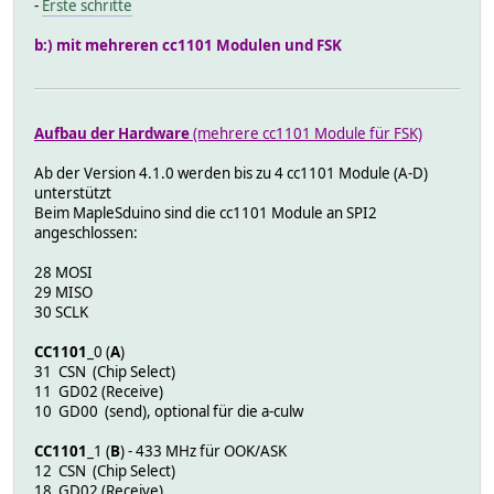
-
Erste schritte
b:) mit mehreren cc1101 Modulen und FSK
Aufbau der Hardware
(mehrere cc1101 Module für FSK)
Ab der Version 4.1.0 werden bis zu 4 cc1101 Module (A-D)
unterstützt
Beim MapleSduino sind die cc1101 Module an SPI2
angeschlossen:
28 MOSI
29 MISO
30 SCLK
CC1101
_0 (
A
)
31 CSN (Chip Select)
11 GD02 (Receive)
10 GD00 (send), optional für die a-culw
CC1101
_1 (
B
) - 433 MHz für OOK/ASK
12 CSN (Chip Select)
18 GD02 (Receive)