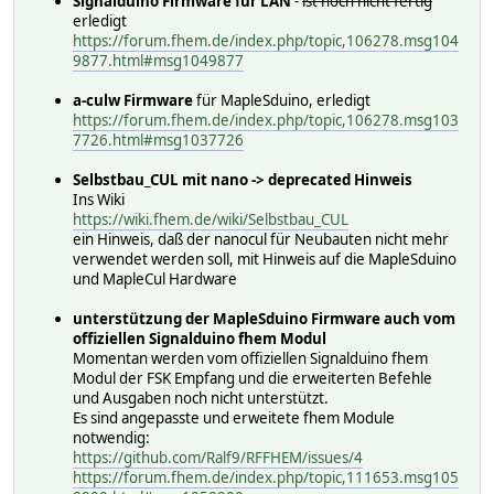
Signalduino Firmware für LAN
-
ist noch nicht fertig
erledigt
https://forum.fhem.de/index.php/topic,106278.msg104
9877.html#msg1049877
a-culw Firmware
für MapleSduino, erledigt
https://forum.fhem.de/index.php/topic,106278.msg103
7726.html#msg1037726
Selbstbau_CUL mit nano -> deprecated Hinweis
Ins Wiki
https://wiki.fhem.de/wiki/Selbstbau_CUL
ein Hinweis, daß der nanocul für Neubauten nicht mehr
verwendet werden soll, mit Hinweis auf die MapleSduino
und MapleCul Hardware
unterstützung der MapleSduino Firmware auch vom
offiziellen Signalduino fhem Modul
Momentan werden vom offiziellen Signalduino fhem
Modul der FSK Empfang und die erweiterten Befehle
und Ausgaben noch nicht unterstützt.
Es sind angepasste und erweitete fhem Module
notwendig:
https://github.com/Ralf9/RFFHEM/issues/4
https://forum.fhem.de/index.php/topic,111653.msg105