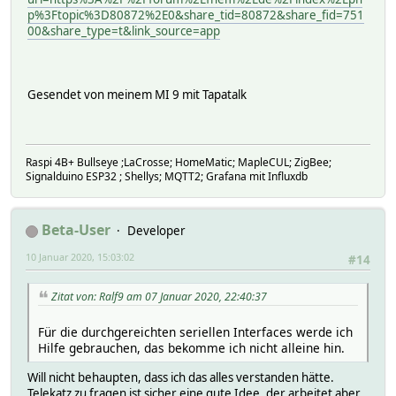
p%3Ftopic%3D80872%2E0&share_tid=80872&share_fid=751
00&share_type=t&link_source=app
Gesendet von meinem MI 9 mit Tapatalk
Raspi 4B+ Bullseye ;LaCrosse; HomeMatic; MapleCUL; ZigBee;
Signalduino ESP32 ; Shellys; MQTT2; Grafana mit Influxdb
Beta-User
Developer
10 Januar 2020, 15:03:02
#14
Zitat von: Ralf9 am 07 Januar 2020, 22:40:37
Für die durchgereichten seriellen Interfaces werde ich
Hilfe gebrauchen, das bekomme ich nicht alleine hin.
Will nicht behaupten, dass ich das alles verstanden hätte.
Telekatz zu fragen ist sicher eine gute Idee, der arbeitet aber