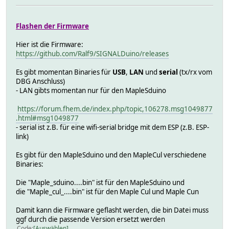
Flashen der Firmware
Hier ist die Firmware:
https://github.com/Ralf9/SIGNALDuino/releases
Es gibt momentan Binaries für
USB
,
LAN
und
serial
(tx/rx vom
DBG Anschluss)
- LAN gibts momentan nur für den MapleSduino
https://forum.fhem.de/index.php/topic,106278.msg1049877
.html#msg1049877
- serial ist z.B. für eine wifi-serial bridge mit dem ESP (z.B. ESP-
link)
Es gibt für den MapleSduino und den MapleCul verschiedene
Binaries:
Die "Maple_sduino....bin" ist für den MapleSduino und
die "Maple_cul_....bin" ist für den Maple Cul und Maple Cun
Damit kann die Firmware geflasht werden, die bin Datei muss
ggf durch die passende Version ersetzt werden
Code
Auswählen