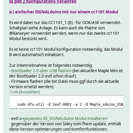
Es gibt 2 Konfigurations Varianten
a:) einfacher SIGNALduino mit nur einem cc1101 Modul
Es wird dabei nur das CC1101_1 (B) - für OOK/ASK verwendet.
Schaltplan siehe Anlage. Es kann auch die Platine von
@Ranseyer verwendet werden, wenn nur das zweite cc1101
Modul bestückt wird.
Es ist keine cc1101 Modul konfiguration notwendig, das Modul
B wird automatisch initialisiert.
Zur Inbetriebnahme ist folgendes notwendig:
-
Bootloader 2.0 über USB flashen
(bei aktuellen Maple Mini ist
der Bootloader 2.0 evtl schon drauf)
- Firmware flashen (die bin Datei muss ggf durch die aktuelle
Version ersetzt werden)
Code
Auswählen
sudo dfu-util -d 1eaf:0003 -a 2 -D Maple_sduino_USB_411d
- evtl
angepasstes 00_SIGNALduino Modul installieren
gegenüber der Version von Sidey vom fhem update, enthält
diese Version optimierungen und Komfortfunktionen.