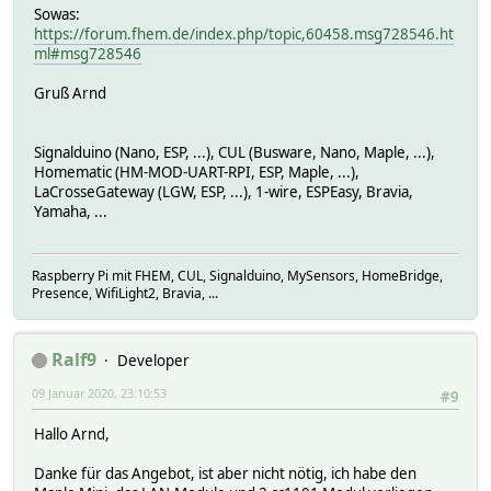
Sowas:
https://forum.fhem.de/index.php/topic,60458.msg728546.ht
ml#msg728546
Gruß Arnd
Signalduino (Nano, ESP, ...), CUL (Busware, Nano, Maple, ...),
Homematic (HM-MOD-UART-RPI, ESP, Maple, ...),
LaCrosseGateway (LGW, ESP, ...), 1-wire, ESPEasy, Bravia,
Yamaha, ...
Raspberry Pi mit FHEM, CUL, Signalduino, MySensors, HomeBridge,
Presence, WifiLight2, Bravia, ...
Ralf9
Developer
09 Januar 2020, 23:10:53
#9
Hallo Arnd,
Danke für das Angebot, ist aber nicht nötig, ich habe den