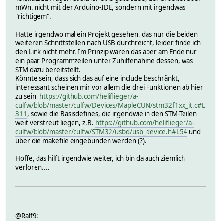
mWn. nicht mit der Arduino-IDE, sondern mit irgendwas
"richtigem".
Hatte irgendwo mal ein Projekt gesehen, das nur die beiden
weiteren Schnittstellen nach USB durchreicht, leider finde ich
den Link nicht mehr. Im Prinzip waren das aber am Ende nur
ein paar Programmzeilen unter Zuhilfenahme dessen, was
STM dazu bereitstellt.
Könnte sein, dass sich das auf eine include beschränkt,
interessant scheinen mir vor allem die drei Funktionen ab hier
zu sein:
https://github.com/heliflieger/a-
culfw/blob/master/culfw/Devices/MapleCUN/stm32f1xx_it.c#L
311
, sowie die Basisdefines, die irgendwie in den STM-Teilen
weit verstreut liegen, z.B.
https://github.com/heliflieger/a-
culfw/blob/master/culfw/STM32/usbd/usb_device.h#L54
und
über die makefile eingebunden werden (?).
Hoffe, das hilft irgendwie weiter, ich bin da auch ziemlich
verloren....
@Ralf9: