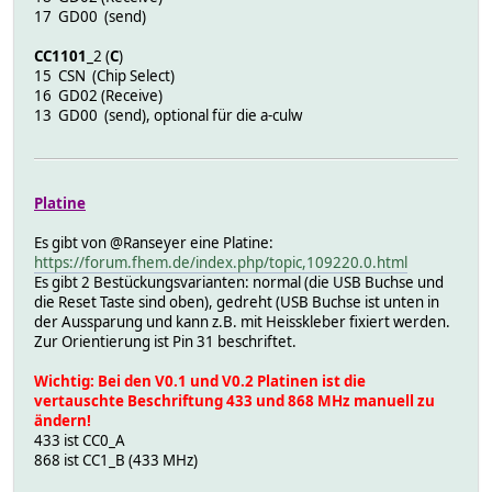
17 GD00 (send)
CC1101
_2 (
C
)
15 CSN (Chip Select)
16 GD02 (Receive)
13 GD00 (send), optional für die a-culw
Platine
Es gibt von @Ranseyer eine Platine:
https://forum.fhem.de/index.php/topic,109220.0.html
Es gibt 2 Bestückungsvarianten: normal (die USB Buchse und
die Reset Taste sind oben), gedreht (USB Buchse ist unten in
der Aussparung und kann z.B. mit Heisskleber fixiert werden.
Zur Orientierung ist Pin 31 beschriftet.
Wichtig: Bei den V0.1 und V0.2 Platinen ist die
vertauschte Beschriftung 433 und 868 MHz manuell zu
ändern!
433 ist CC0_A
868 ist CC1_B (433 MHz)