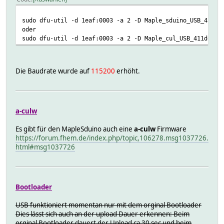
sudo dfu-util -d 1eaf:0003 -a 2 -D Maple_sduino_USB_411de
oder
sudo dfu-util -d 1eaf:0003 -a 2 -D Maple_cul_USB_411dev20
Die Baudrate wurde auf
115200
erhöht.
a-culw
Es gibt für den MapleSduino auch eine
a-culw
Firmware
https://forum.fhem.de/index.php/topic,106278.msg1037726.
html#msg1037726
Bootloader
USB funktioniert momentan nur mit dem orginal Bootloader
Dies lässt sich auch an der upload Dauer erkennen: Beim
orginal Bootloader dauert der Upload ca 30 sec und beim