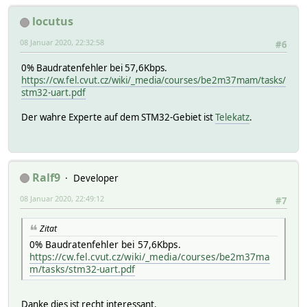
locutus
08 Januar 2020, 22:32:58
#6
0% Baudratenfehler bei 57,6Kbps.
https://cw.fel.cvut.cz/wiki/_media/courses/be2m37mam/tasks/
stm32-uart.pdf
Der wahre Experte auf dem STM32-Gebiet ist
Telekatz
.
Ralf9
Developer
08 Januar 2020, 22:49:12
#7
Zitat
0% Baudratenfehler bei 57,6Kbps.
https://cw.fel.cvut.cz/wiki/_media/courses/be2m37ma
m/tasks/stm32-uart.pdf
Danke dies ist recht interessant.