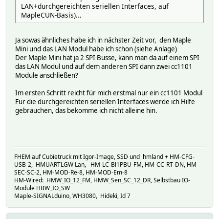
LAN+durchgereichten seriellen Interfaces, auf
MapleCUN-Basis)...
Ja sowas ähnliches habe ich in nächster Zeit vor, den Maple
Mini und das LAN Modul habe ich schon (siehe Anlage)
Der Maple Mini hat ja 2 SPI Busse, kann man da auf einem SPI
das LAN Modul und auf dem anderen SPI dann zwei cc1101
Module anschließen?
Im ersten Schritt reicht für mich erstmal nur ein cc1101 Modul
Für die durchgereichten seriellen Interfaces werde ich Hilfe
gebrauchen, das bekomme ich nicht alleine hin.
FHEM auf Cubietruck mit Igor-Image, SSD und hmland + HM-CFG-
USB-2, HMUARTLGW Lan, HM-LC-Bl1PBU-FM, HM-CC-RT-DN, HM-
SEC-SC-2, HM-MOD-Re-8, HM-MOD-Em-8
HM-Wired: HMW_IO_12_FM, HMW_Sen_SC_12_DR, Selbstbau IO-
Module HBW_IO_SW
Maple-SIGNALduino, WH3080, Hideki, Id 7