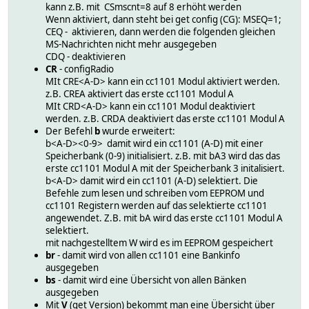
kann z.B. mit CSmscnt=8 auf 8 erhöht werden
Wenn aktiviert, dann steht bei get config (CG): MSEQ=1;
CEQ - aktivieren, dann werden die folgenden gleichen
MS-Nachrichten nicht mehr ausgegeben
CDQ - deaktivieren
CR
- configRadio
MIt CRE<A-D> kann ein cc1101 Modul aktiviert werden.
z.B. CREA aktiviert das erste cc1101 Modul A
MIt CRD<A-D> kann ein cc1101 Modul deaktiviert
werden. z.B. CRDA deaktiviert das erste cc1101 Modul A
Der Befehl
b
wurde erweitert:
b<A-D><0-9> damit wird ein cc1101 (A-D) mit einer
Speicherbank (0-9) initialisiert. z.B. mit bA3 wird das das
erste cc1101 Modul A mit der Speicherbank 3 initalisiert.
b<A-D> damit wird ein cc1101 (A-D) selektiert. Die
Befehle zum lesen und schreiben vom EEPROM und
cc1101 Registern werden auf das selektierte cc1101
angewendet. Z.B. mit bA wird das erste cc1101 Modul A
selektiert.
mit nachgestelltem W wird es im EEPROM gespeichert
br
- damit wird von allen cc1101 eine Bankinfo
ausgegeben
bs
- damit wird eine Übersicht von allen Bänken
ausgegeben
Mit
V
(get Version) bekommt man eine Übersicht über