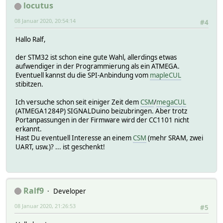
locutus
08 Januar 2020, 20:54:14
#4
Hallo Ralf,
der STM32 ist schon eine gute Wahl, allerdings etwas
aufwendiger in der Programmierung als ein ATMEGA.
Eventuell kannst du die SPI-Anbindung vom
mapleCUL
stibitzen.
Ich versuche schon seit einiger Zeit dem
CSM
/
megaCUL
(ATMEGA1284P) SIGNALDuino beizubringen. Aber trotz
Portanpassungen in der Firmware wird der CC1101 nicht
erkannt.
Hast Du eventuell Interesse an einem
CSM
(mehr SRAM, zwei
UART, usw.)? ... ist geschenkt!
Ralf9
Developer
08 Januar 2020, 21:26:53
#5