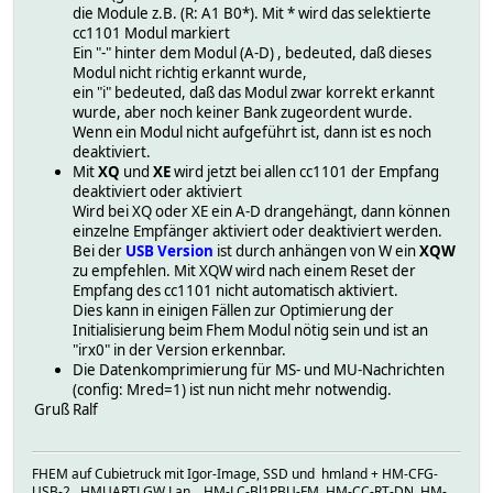
die Module z.B. (R: A1 B0*). Mit * wird das selektierte
cc1101 Modul markiert
Ein "-" hinter dem Modul (A-D) , bedeuted, daß dieses
Modul nicht richtig erkannt wurde,
ein "i" bedeuted, daß das Modul zwar korrekt erkannt
wurde, aber noch keiner Bank zugeordent wurde.
Wenn ein Modul nicht aufgeführt ist, dann ist es noch
deaktiviert.
Mit
XQ
und
XE
wird jetzt bei allen cc1101 der Empfang
deaktiviert oder aktiviert
Wird bei XQ oder XE ein A-D drangehängt, dann können
einzelne Empfänger aktiviert oder deaktiviert werden.
Bei der
USB Version
ist durch anhängen von W ein
XQW
zu empfehlen. Mit XQW wird nach einem Reset der
Empfang des cc1101 nicht automatisch aktiviert.
Dies kann in einigen Fällen zur Optimierung der
Initialisierung beim Fhem Modul nötig sein und ist an
"irx0" in der Version erkennbar.
Die Datenkomprimierung für MS- und MU-Nachrichten
(config: Mred=1) ist nun nicht mehr notwendig.
Gruß Ralf
FHEM auf Cubietruck mit Igor-Image, SSD und hmland + HM-CFG-
USB-2, HMUARTLGW Lan, HM-LC-Bl1PBU-FM, HM-CC-RT-DN, HM-