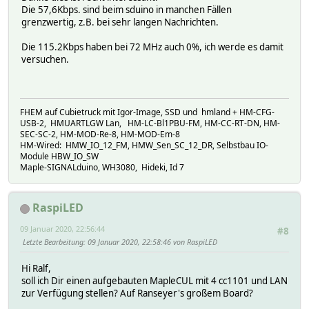
Die 57,6Kbps. sind beim sduino in manchen Fällen
grenzwertig, z.B. bei sehr langen Nachrichten.
Die 115.2Kbps haben bei 72 MHz auch 0%, ich werde es damit
versuchen.
FHEM auf Cubietruck mit Igor-Image, SSD und hmland + HM-CFG-
USB-2, HMUARTLGW Lan, HM-LC-Bl1PBU-FM, HM-CC-RT-DN, HM-
SEC-SC-2, HM-MOD-Re-8, HM-MOD-Em-8
HM-Wired: HMW_IO_12_FM, HMW_Sen_SC_12_DR, Selbstbau IO-
Module HBW_IO_SW
Maple-SIGNALduino, WH3080, Hideki, Id 7
RaspiLED
09 Januar 2020, 22:56:44
#8
Letzte Bearbeitung
: 09 Januar 2020, 22:58:46 von RaspiLED
Hi Ralf,
soll ich Dir einen aufgebauten MapleCUL mit 4 cc1101 und LAN
zur Verfügung stellen? Auf Ranseyer's großem Board?