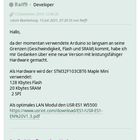
Ralf9
Developer
13 Dezember 2019, 12:48:26
Letzte Bearbeitung
: 15 Juli 2021, 07:20:55 von Ralf9
Hallo,
da der momentan verwendete Arduino so langsam an seine
Grenzen (Geschwindigkeit, Flash und SRAM) kommt, habe ich
mir Gedanken über eine neue Version mit leistungsfähiger
Hardware gemacht.
Als Hardware wird der STM32F103CBT6 Maple Mini
verwendet:
128 Kbytes Flash
20 Kbytes SRAM
2 SPI
Als optimales LAN Modul den USR-ES1 W5500
https://www.usriot.com/download/ES1/USR-ES1-
EN%20V1.3.pdf