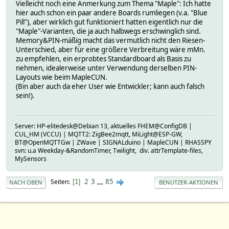
Vielleicht noch eine Anmerkung zum Thema "Maple": Ich hatte
hier auch schon ein paar andere Boards rumliegen (v.a. "Blue
Pill"), aber wirklich gut funktioniert hatten eigentlich nur die
"Maple"-Varianten, die ja auch halbwegs erschwinglich sind.
Memory&PIN-mäßig macht das vermutlich nicht den Riesen-
Unterschied, aber für eine größere Verbreitung wäre mMn.
zu empfehlen, ein erprobtes Standardboard als Basis zu
nehmen, idealerweise unter Verwendung derselben PIN-
Layouts wie beim MapleCUN.
(Bin aber auch da eher User wie Entwickler; kann auch falsch
sein!).
Server: HP-elitedesk@Debian 13, aktuelles FHEM@ConfigDB |
CUL_HM (VCCU) | MQTT2: ZigBee2mqtt, MiLight@ESP-GW,
BT@OpenMQTTGw | ZWave | SIGNALduino | MapleCUN | RHASSPY
svn: u.a Weekday-&RandomTimer, Twilight, div. attrTemplate-files,
MySensors
2
3
...
85
Seiten
1
NACH OBEN
BENUTZER-AKTIONEN