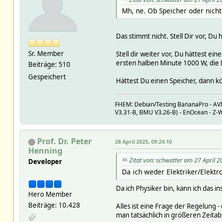
Mh, ne. Ob Speicher oder nicht 
Das stimmt nicht. Stell Dir vor, Du
Sr. Member
Stell dir weiter vor, Du hättest ei
ersten halben Minute 1000 W, die
Beiträge: 510
Gespeichert
Hättest Du einen Speicher, dann k
FHEM: Debian/Testing BananaPro - AVM:
V3.31-B, BMU V3.26-B) - EnOcean - Z
Prof. Dr. Peter
28 April 2025, 09:24:10
Henning
Zitat von: schwatter am 27 April 2
Developer
Da ich weder Elektriker/Elektr
Da ich Physiker bin, kann ich das 
Hero Member
Beiträge: 10.428
Alles ist eine Frage der Regelung 
man tatsächlich in größeren Zeita