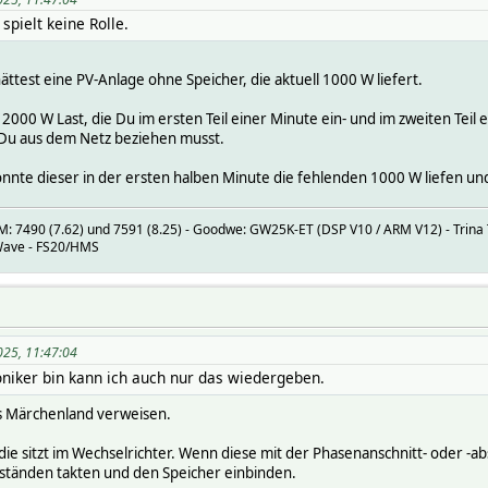
spielt keine Rolle.
 hättest eine PV-Anlage ohne Speicher, die aktuell 1000 W liefert.
ne 2000 W Last, die Du im ersten Teil einer Minute ein- und im zweiten Teil
 Du aus dem Netz beziehen musst.
önnte dieser in der ersten halben Minute die fehlenden 1000 W liefen un
 7490 (7.62) und 7591 (8.25) - Goodwe: GW25K-ET (DSP V10 / ARM V12) - Trina T
-Wave - FS20/HMS
025, 11:47:04
oniker bin kann ich auch nur das wiedergeben.
ins Märchenland verweisen.
- die sitzt im Wechselrichter. Wenn diese mit der Phasenanschnitt- oder 
bständen takten und den Speicher einbinden.