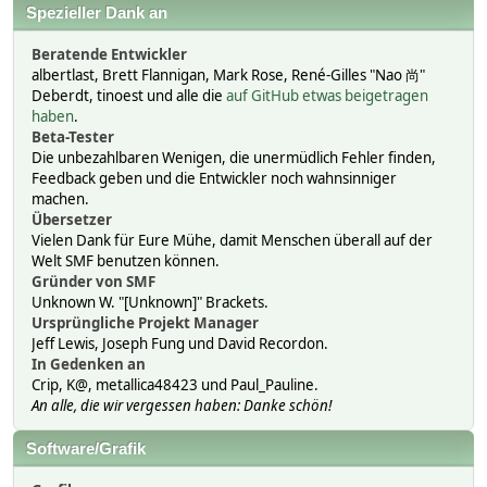
Spezieller Dank an
Beratende Entwickler
albertlast, Brett Flannigan, Mark Rose, René-Gilles "Nao 尚"
Deberdt, tinoest und alle die
auf GitHub etwas beigetragen
haben
.
Beta-Tester
Die unbezahlbaren Wenigen, die unermüdlich Fehler finden,
Feedback geben und die Entwickler noch wahnsinniger
machen.
Übersetzer
Vielen Dank für Eure Mühe, damit Menschen überall auf der
Welt SMF benutzen können.
Gründer von SMF
Unknown W. "[Unknown]" Brackets.
Ursprüngliche Projekt Manager
Jeff Lewis, Joseph Fung und David Recordon.
In Gedenken an
Crip, K@, metallica48423 und Paul_Pauline.
An alle, die wir vergessen haben: Danke schön!
Software/Grafik