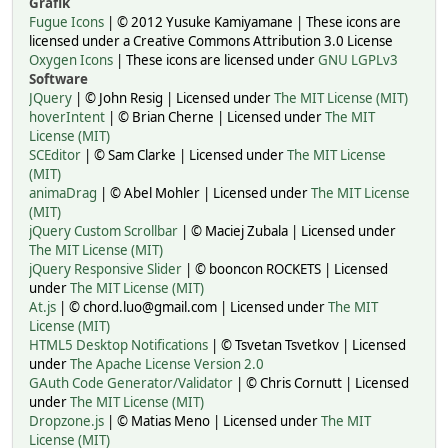
Grafik
Fugue Icons
| © 2012 Yusuke Kamiyamane | These icons are
licensed under a Creative Commons Attribution 3.0 License
Oxygen Icons
| These icons are licensed under
GNU LGPLv3
Software
JQuery
| © John Resig | Licensed under
The MIT License (MIT)
hoverIntent
| © Brian Cherne | Licensed under
The MIT
License (MIT)
SCEditor
| © Sam Clarke | Licensed under
The MIT License
(MIT)
animaDrag
| © Abel Mohler | Licensed under
The MIT License
(MIT)
jQuery Custom Scrollbar
| © Maciej Zubala | Licensed under
The MIT License (MIT)
jQuery Responsive Slider
| © booncon ROCKETS | Licensed
under
The MIT License (MIT)
At.js
| © chord.luo@gmail.com | Licensed under
The MIT
License (MIT)
HTML5 Desktop Notifications
| © Tsvetan Tsvetkov | Licensed
under
The Apache License Version 2.0
GAuth Code Generator/Validator
| © Chris Cornutt | Licensed
under
The MIT License (MIT)
Dropzone.js
| © Matias Meno | Licensed under
The MIT
License (MIT)