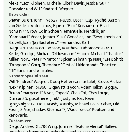
Aleksi "Lex" Kilpinen, Michele "Illori" Davis, Jessica "Suki"
González und Will "Kindred" Wagner.
Entwickler
Shawn Bulen, John "live627" Rayes, Oscar "Ozp" Rydhé, Aaron
van Geffen, Antechinus, Bjoern "Bloc" Kristiansen, Brad
"IchBin™" Grow, Colin Schoen, emanuele, Hendrik Jan
"Compuart" Visser, Jessica "Suki" González, Jon "Sesquipedalian"
Stovell, Juan "JayBachatero" Hernandez, Karl
"RegularExpression" Benson, Matthew "Labradoodle-360"
Kerle, Grudge, Michael "Oldiesmann" Eshom, Michael "Thantos"
Miller, Norv, Peter "Arantor" Spicer, Selman "[SiNaN]" Eser, Shitiz
"Dragooon" Garg, Theodore "Orstio" Hildebrandt, Thorsten
"TE" Eurich und winrules.
Support Spezialisten
Will "Kindred" Wagner, Doug Heffernan, lurkalot, Steve, Aleksi
"Lex" Kilpinen, br360, GigaWatt, ziycon, Adam Tallon, Bigguy,
Bruno "margarett" Alves, CapadY, ChalkCat, Chas Large,
Duncan85, gbsothere, JimM, Justyne, Kat, Kevin
"greyknight17" Hou, Krash, Mashby, Michael Colin Blaber, Old
Fossil, S-Ace, shadav, Storman™, Wade "sησω" Poulsen und
xenovanis.
Customizer
Diego Andrés, GL700Wing, Johnnie "TwitchisMental" Ballew,