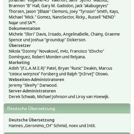
Jonathan "vbgamer45" Valentin, Sami "SychO" Mazouz,
Brannon "B" Hall, Gary M. Gadsdon, Jack "akabugeyes"
Thorsen, Jason "JBlaze" Clemons, Joey "Tyrsson" Smith, Kays,
Michael "Mick." Gomez, NanoSector, Ricky., Russell "NEND"
Najar und SA™.
Dokumentation
Michele "Illori" Davis, Irisado, AngelinaBelle, Chainy, Graeme
Spence und Joshua "groundup" Dickerson.
Übersetzer
Nikola "Dzonny" Novaković, m4z, Francisco "d3vcho"
Domínguez, Robert Monden und Relyana.
Marketing
Adish "(F.L.A.M.E.R)" Patel, Bryan "Runic" Deakin, Marcus
"cσσкιє мσηѕтєя" Forsberg und Ralph "[n3rve]" Otowo.
Webseiten-Administratoren
Jeremy "SleePy" Darwood.
Server-Administratoren
Derek Schwab, Michael Johnson und Liroy van Hoewijk.
Deutsche Übersetzung
Deutsche Übersetzung
Hannes „Geronimo_CH“ Schmid, noex und Intit.