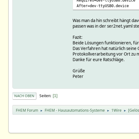
Requires=dev-ttyUSB0.device
After=dev-ttyUSB0.device
Was man da hin schreibt hängt davo
passen was in der ser2net.yaml ste
Fazit:
Beide Lösungen funktionieren, für 
Das Verfahren hat natürlich seine 
Protokollverarbeitung vor Ort zu 
Danke für eure Ratschläge.
Grüße
Peter
Seiten
1
NACH OBEN
FHEM Forum
FHEM - Hausautomations-Systeme
1Wire
[Gelö
►
►
►