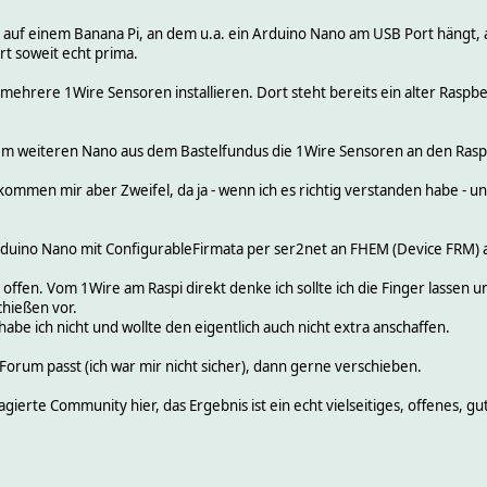
on auf einem Banana Pi, an dem u.a. ein Arduino Nano am USB Port häng
rt soweit echt prima.
 mehrere 1Wire Sensoren installieren. Dort steht bereits ein alter Rasp
nem weiteren Nano aus dem Bastelfundus die 1Wire Sensoren an den Raspb
men mir aber Zweifel, da ja - wenn ich es richtig verstanden habe - unt
rduino Nano mit ConfigurableFirmata per ser2net an FHEM (Device FRM) an
 offen. Vom 1Wire am Raspi direkt denke ich sollte ich die Finger lasse
chießen vor.
abe ich nicht und wollte den eigentlich auch nicht extra anschaffen.
orum passt (ich war mir nicht sicher), dann gerne verschieben.
agierte Community hier, das Ergebnis ist ein echt vielseitiges, offenes, 