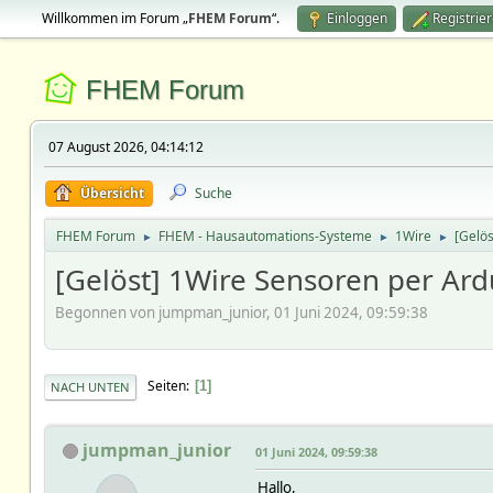
Willkommen im Forum „
FHEM Forum
“.
Einloggen
Registrie
FHEM Forum
07 August 2026, 04:14:12
Übersicht
Suche
FHEM Forum
FHEM - Hausautomations-Systeme
1Wire
[Gelö
►
►
►
[Gelöst] 1Wire Sensoren per Ar
Begonnen von jumpman_junior, 01 Juni 2024, 09:59:38
Seiten
1
NACH UNTEN
jumpman_junior
01 Juni 2024, 09:59:38
Hallo,