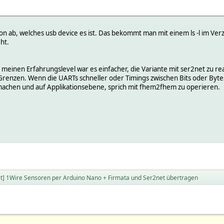
n ab, welches usb device es ist. Das bekommt man mit einem ls -l im Verz
ht.
meinen Erfahrungslevel war es einfacher, die Variante mit ser2net zu rea
Grenzen. Wenn die UARTs schneller oder Timings zwischen Bits oder Bytes 
machen und auf Applikationsebene, sprich mit fhem2fhem zu operieren.
st] 1Wire Sensoren per Arduino Nano + Firmata und Ser2net übertragen