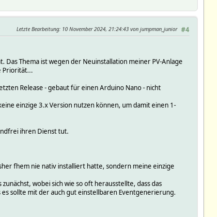
Letzte Bearbeitung
: 10 November 2024, 21:24:43 von jumpman_junior
#4
hat. Das Thema ist wegen der Neuinstallation meiner PV-Anlage
riorität...
tzten Release - gebaut für einen Arduino Nano - nicht
e keine einzige 3.x Version nutzen können, um damit einen 1-
ndfrei ihren Dienst tut.
sher fhem nie nativ installiert hatte, sondern meine einzige
nächst, wobei sich wie so oft herausstellte, dass das
s sollte mit der auch gut einstellbaren Eventgenerierung.