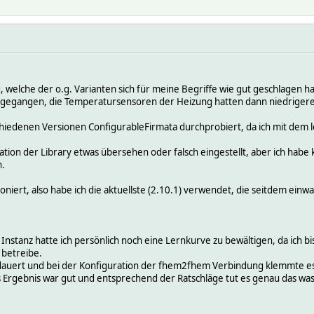
g, welche der o.g. Varianten sich für meine Begriffe wie gut geschlagen 
gegangen, die Temperatursensoren der Heizung hatten dann niedrigere P
hiedenen Versionen ConfigurableFirmata durchprobiert, da ich mit dem le
uration der Library etwas übersehen oder falsch eingestellt, aber ich hab
n.
oniert, also habe ich die aktuellste (2.10.1) verwendet, die seitdem einwa
Instanz hatte ich persönlich noch eine Lernkurve zu bewältigen, da ich bi
 betreibe.
edauert und bei der Konfiguration der fhem2fhem Verbindung klemmte es zu
Ergebnis war gut und entsprechend der Ratschläge tut es genau das was e