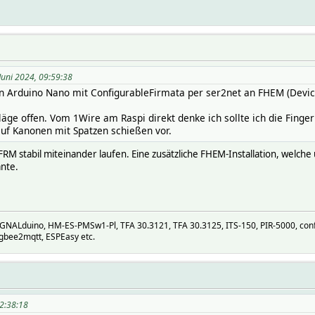
Juni 2024, 09:59:38
n Arduino Nano mit ConfigurableFirmata per ser2net an FHEM (Device
läge offen. Vom 1Wire am Raspi direkt denke ich sollte ich die Finge
f Kanonen mit Spatzen schießen vor.
FRM stabil miteinander laufen. Eine zusätzliche FHEM-Installation, welc
ante.
ALduino, HM-ES-PMSw1-Pl, TFA 30.3121, TFA 30.3125, ITS-150, PIR-5000, conf
gbee2mqtt, ESPEasy etc.
22:38:18