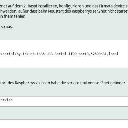
net auf dem 2. Raspi installieren, konfigurieren und das Firmata device st
schwerden, außer dass beim Neustart des Raspberrys ser2net nicht starte
n fhem fehler.
 so aus:
erial/by-id/usb-1a86_USB_Serial-if00-port0,57600n81,local
art des Raspberrys zu lösen habe die service unit von ser2net geändert
service