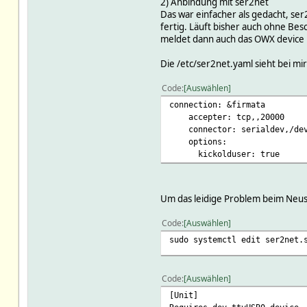
2) Anbindung mit ser2net
Das war einfacher als gedacht, ser2
fertig. Läuft bisher auch ohne Be
meldet dann auch das OWX device i
Die /etc/ser2net.yaml sieht bei mir
Code
Auswählen
connection: &firmata
accepter: tcp,,20000
connector: serialdev,/dev/s
options:
kickolduser: true
Um das leidige Problem beim Neust
Code
Auswählen
sudo systemctl edit ser2net.
Code
Auswählen
[Unit]