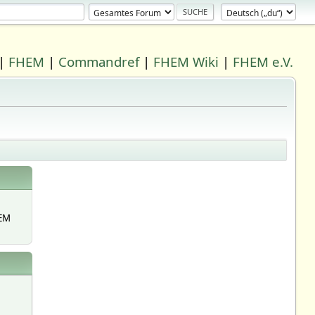
|
FHEM
|
Commandref
|
FHEM Wiki
|
FHEM e.V.
EM