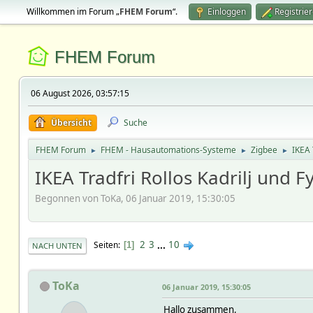
Willkommen im Forum „
FHEM Forum
“.
Einloggen
Registrie
FHEM Forum
06 August 2026, 03:57:15
Übersicht
Suche
FHEM Forum
FHEM - Hausautomations-Systeme
Zigbee
IKEA 
►
►
►
IKEA Tradfri Rollos Kadrilj und F
Begonnen von ToKa, 06 Januar 2019, 15:30:05
2
3
...
10
Seiten
1
NACH UNTEN
ToKa
06 Januar 2019, 15:30:05
Hallo zusammen,