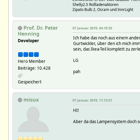
Shelly2.5 Rollladenaktoren
Zipato Bulb 2, Osram und InnrLight
Prof. Dr. Peter
07 Januar 2019, 04:19:35
Henning
Ich habe das noch aus einem ander
Developer
Gurtwickler, über den ich mich imm
sein, das Ikea-Teil komplett zu ze
LG
Hero Member
Beiträge: 10.428
pah
Gespeichert
misux
07 Januar 2019, 11:13:51
HI!
Aber da das Lampensystem doch sch