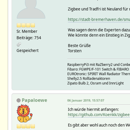
Zigbee und Tradfri ist Neuland für
https://stadt-bremerhaven.de/smart
Was sagen denn die Experten daz
Sr. Member
Wie könnte denn ein Einstieg in Z
Beiträge: 754
Beste Grüße
Gespeichert
Torsten
RaspberryPi3 mit RaZberry2 und Conbe
Fibaro: FGWPE/F-101 Switch & FIBARO
EUROtronic: SPIRIT Wall Radiator Ther
Shelly2.5 Rollladenaktoren
Zipato Bulb 2, Osram und InnrLight
Papaloewe
06 Januar 2019, 15:57:07
Ich würde hiermit anfangen:
https://github.com/Koenkk/zigbe
Es gibt aber wohl auch noch den We