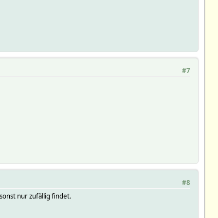
#7
#8
nst nur zufällig findet.