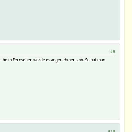
#9
z.B. beim Fernsehen würde es angenehmer sein. So hat man
#10