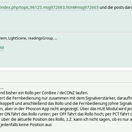
e/index.php/topic,96125.msg972663.html#msg972663
und die posts dar
hem, LightScene, readingsGroup, ...
968
..
und bisher ein Rollo per ConBee / deCONZ laufen.
ert die Fernbedienung nur zusammen mit dem Signalverstärker, daraufhi
ntkoppelt und anschließend das Rollo und die Fernbedienung (ohne Signa
en, aber in der Phoscon App nicht angezeigt. Über das HUE Modul wird jed
r ON fährt das Rollo runter; per OFF fährt das Rollo hoch; per PCT fährt d
ber die aktuelle Position des Rollo, z.Z. kann ich nicht sagen, ob es nur 
jedenfalls keine Position aus: