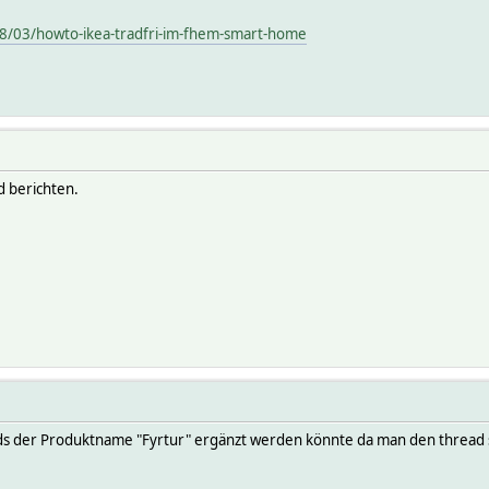
8/03/howto-ikea-tradfri-im-fhem-smart-home
d berichten.
ds der Produktname "Fyrtur" ergänzt werden könnte da man den thread so