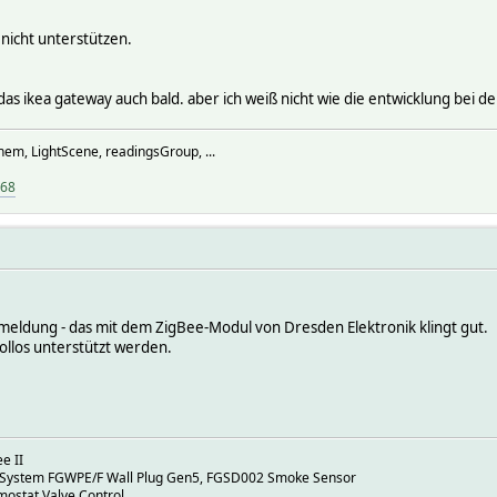
 nicht unterstützen.
das ikea gateway auch bald. aber ich weiß nicht wie die entwicklung bei 
hem, LightScene, readingsGroup, ...
968
kmeldung - das mit dem ZigBee-Modul von Dresden Elektronik klingt gut.
ollos unterstützt werden.
e II
 System FGWPE/F Wall Plug Gen5, FGSD002 Smoke Sensor
mostat Valve Control