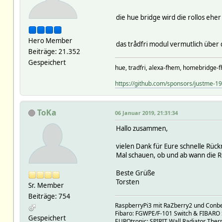
die hue bridge wird die rollos eher
Hero Member
das trådfri modul vermutlich über 
Beiträge: 21.352
Gespeichert
hue, tradfri, alexa-fhem, homebridge-f
https://github.com/sponsors/justme-1
ToKa
06 Januar 2019, 21:31:34
Hallo zusammen,
vielen Dank für Eure schnelle Rüc
Mal schauen, ob und ab wann die R
Beste Grüße
Torsten
Sr. Member
Beiträge: 754
RaspberryPi3 mit RaZberry2 und Conbe
Fibaro: FGWPE/F-101 Switch & FIBARO
Gespeichert
EUROtronic: SPIRIT Wall Radiator Ther