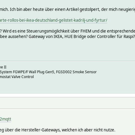
 mich. Ich bin aber heute über einen Artikel gestolpert, der mich neugier
e-rollos-bei-ikea-deutschland-gelistet-kadrilj-und-fyrtur/
u? Wird es eine Steuerungsmöglichkeit über FHEM und die entsprechen
igbee aussehen? Gateway von IKEA, HUE Bridge oder Controller für Raspi?
e II
 System FGWPE/F Wall Plug Gen5, FGSD002 Smoke Sensor
mostat Valve Control
e2mqtt
g über die Hersteller-Gateways, welchen ich aber nicht nutze.