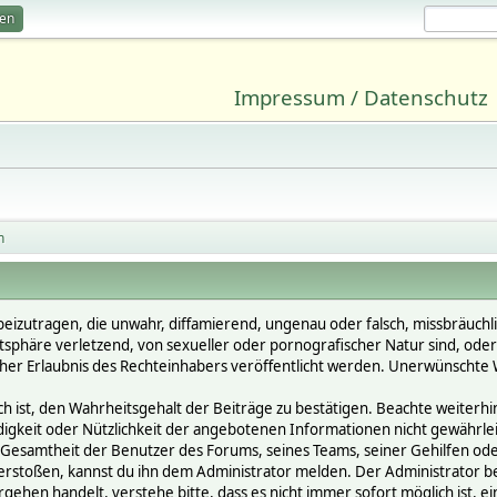
ren
Impressum / Datenschutz
n
beizutragen, die unwahr, diffamierend, ungenau oder falsch, missbräuchl
vatsphäre verletzend, von sexueller oder pornografischer Natur sind, ode
cher Erlaubnis des Rechteinhabers veröffentlicht werden. Unerwünschte W
st, den Wahrheitsgehalt der Beiträge zu bestätigen. Beachte weiterhin, 
ändigkeit oder Nützlichkeit der angebotenen Informationen nicht gewährle
Gesamtheit der Benutzer des Forums, seines Teams, seiner Gehilfen oder 
oßen, kannst du ihn dem Administrator melden. Der Administrator behält
gehen handelt, verstehe bitte, dass es nicht immer sofort möglich ist, e