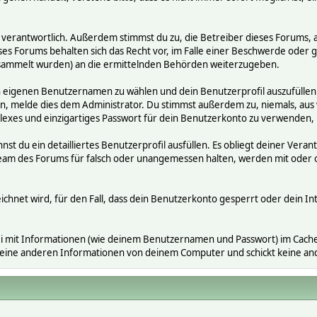
räge verantwortlich. Außerdem stimmst du zu, die Betreiber dieses Foru
ses Forums behalten sich das Recht vor, im Falle einer Beschwerde oder ge
ammelt wurden) an die ermittelnden Behörden weiterzugeben.
en eigenen Benutzernamen zu wählen und dein Benutzerprofil auszufüllen
gen, melde dies dem Administrator. Du stimmst außerdem zu, niemals, a
exes und einzigartiges Passwort für dein Benutzerkonto zu verwenden,
nnst du ein detailliertes Benutzerprofil ausfüllen. Es obliegt deiner V
s Team des Forums für falsch oder unangemessen halten, werden mit ode
ichnet wird, für den Fall, dass dein Benutzerkonto gesperrt oder dein In
i mit Informationen (wie deinem Benutzernamen und Passwort) im Cache-
 keine anderen Informationen von deinem Computer und schickt keine a