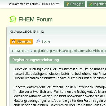
Willkommen im Forum „
FHEM Forum
“.
Einloggen
Registrie
FHEM Forum
08 August 2026, 15:11:12
Übersicht
Suche
FHEM Forum
Registrierungsvereinbarung und Datenschutzrichtlinie
►
Registrierungsvereinbarung
Durch die Nutzung dieses Forums stimmst du zu, keine Inhalte 
hasserfüllt, belästigend, obszön, lästernd, bedrohend, die Pri
Urheberrechtlich geschützte Inhalte dürfen nur mit ausdrückli
Beachte, dass es dem Forumteam und den Betreibern unmöglich i
Inhalte verantwortlich sind. Wir können die Richtigkeit, Vollst
jeweiligen Autoren wieder und nicht notwendigerweise die der 
Nutzungsbedingungen und/oder die geltenden Forumregeln verst
ändern oder zu löschen. Da es sich hierbei um ein manuelles Vor