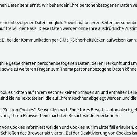
chen Daten sehr ernst. Wir behandeln Ihre personenbezogenen Daten ve
ersonenbezogener Daten möglich. Soweit auf unseren Seiten personenbez
auf freiwilliger Basis. Diese Daten werden ohne Ihre ausdrückliche Zust
.B. bei der Kommunikation per E-Mail) Sicherheitslücken aufweisen kann.
ber Ihre gespeicherten personenbezogenen Daten, deren Herkunft und E
rzu sowie zu weiteren Fragen zum Thema personenbezogene Daten können
Cookies richten auf Ihrem Rechner keinen Schaden an und enthalten kein
 sind kleine Textdateien, die auf Ihrem Rechner abgelegt werden und die
 "Session-Cookies". Sie werden nach Ende Ihres Besuchs automatisch ge
n es uns, Ihren Browser beim nächsten Besuch wiederzuerkennen.
n von Cookies informiert werden und Cookies nur im Einzelfall erlauben,
chließen des Browser aktivieren. Bei der Deaktivierung von Cookies kann