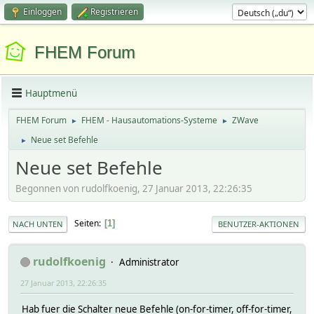
Einloggen
Registrieren
FHEM Forum
Hauptmenü
FHEM Forum
FHEM - Hausautomations-Systeme
ZWave
►
►
Neue set Befehle
►
Neue set Befehle
Begonnen von rudolfkoenig, 27 Januar 2013, 22:26:35
Seiten
1
NACH UNTEN
BENUTZER-AKTIONEN
rudolfkoenig
Administrator
27 Januar 2013, 22:26:35
Hab fuer die Schalter neue Befehle (on-for-timer, off-for-timer,