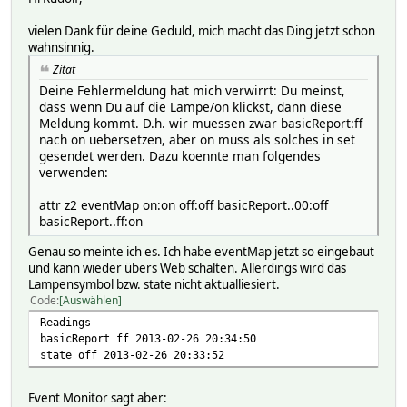
vielen Dank für deine Geduld, mich macht das Ding jetzt schon
wahnsinnig.
Zitat
Deine Fehlermeldung hat mich verwirrt: Du meinst,
dass wenn Du auf die Lampe/on klickst, dann diese
Meldung kommt. D.h. wir muessen zwar basicReport:ff
nach on uebersetzen, aber on muss als solches in set
gesendet werden. Dazu koennte man folgendes
verwenden:
attr z2 eventMap on:on off:off basicReport..00:off
basicReport..ff:on
Genau so meinte ich es. Ich habe eventMap jetzt so eingebaut
und kann wieder übers Web schalten. Allerdings wird das
Lampensymbol bzw. state nicht aktualliesiert.
Code
Auswählen
Readings
basicReport ff 2013-02-26 20:34:50
state off 2013-02-26 20:33:52
Event Monitor sagt aber: