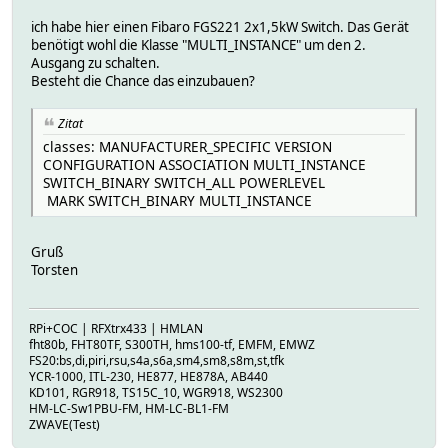
ich habe hier einen Fibaro FGS221 2x1,5kW Switch. Das Gerät
benötigt wohl die Klasse "MULTI_INSTANCE" um den 2.
Ausgang zu schalten.
Besteht die Chance das einzubauen?
Zitat
classes: MANUFACTURER_SPECIFIC VERSION
CONFIGURATION ASSOCIATION MULTI_INSTANCE
SWITCH_BINARY SWITCH_ALL POWERLEVEL
MARK SWITCH_BINARY MULTI_INSTANCE
Gruß
Torsten
RPi+COC | RFXtrx433 | HMLAN
fht80b, FHT80TF, S300TH, hms100-tf, EMFM, EMWZ
FS20:bs,di,piri,rsu,s4a,s6a,sm4,sm8,s8m,st,tfk
YCR-1000, ITL-230, HE877, HE878A, AB440
KD101, RGR918, TS15C_10, WGR918, WS2300
HM-LC-Sw1PBU-FM, HM-LC-BL1-FM
ZWAVE(Test)