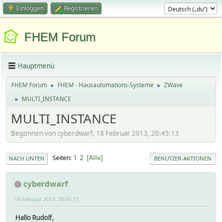
Einloggen
Registrieren
FHEM Forum
Hauptmenü
FHEM Forum
FHEM - Hausautomations-Systeme
ZWave
►
►
MULTI_INSTANCE
►
MULTI_INSTANCE
Begonnen von cyberdwarf, 18 Februar 2013, 20:45:13
1
2
Seiten
Alle
NACH UNTEN
BENUTZER-AKTIONEN
cyberdwarf
18 Februar 2013, 20:45:13
Hallo Rudolf,