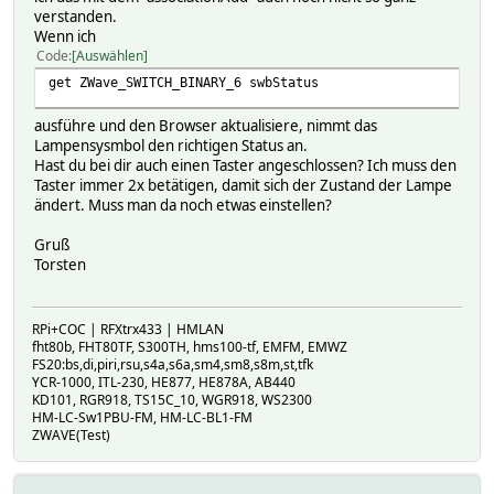
verstanden.
Wenn ich
Code
Auswählen
get ZWave_SWITCH_BINARY_6 swbStatus
ausführe und den Browser aktualisiere, nimmt das
Lampensysmbol den richtigen Status an.
Hast du bei dir auch einen Taster angeschlossen? Ich muss den
Taster immer 2x betätigen, damit sich der Zustand der Lampe
ändert. Muss man da noch etwas einstellen?
Gruß
Torsten
RPi+COC | RFXtrx433 | HMLAN
fht80b, FHT80TF, S300TH, hms100-tf, EMFM, EMWZ
FS20:bs,di,piri,rsu,s4a,s6a,sm4,sm8,s8m,st,tfk
YCR-1000, ITL-230, HE877, HE878A, AB440
KD101, RGR918, TS15C_10, WGR918, WS2300
HM-LC-Sw1PBU-FM, HM-LC-BL1-FM
ZWAVE(Test)