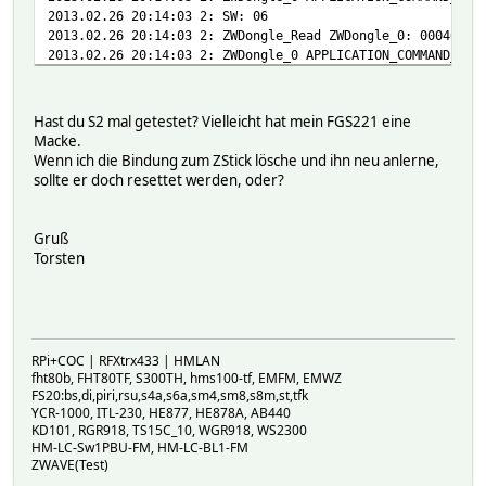
2013.02.26 20:14:03 2: SW: 06
2013.02.26 20:14:03 2: ZWDongle_Read ZWDongle_0: 00040006
2013.02.26 20:14:03 2: ZWDongle_0 APPLICATION_COMMAND_HAN
Hast du S2 mal getestet? Vielleicht hat mein FGS221 eine
Macke.
Wenn ich die Bindung zum ZStick lösche und ihn neu anlerne,
sollte er doch resettet werden, oder?
Gruß
Torsten
RPi+COC | RFXtrx433 | HMLAN
fht80b, FHT80TF, S300TH, hms100-tf, EMFM, EMWZ
FS20:bs,di,piri,rsu,s4a,s6a,sm4,sm8,s8m,st,tfk
YCR-1000, ITL-230, HE877, HE878A, AB440
KD101, RGR918, TS15C_10, WGR918, WS2300
HM-LC-Sw1PBU-FM, HM-LC-BL1-FM
ZWAVE(Test)