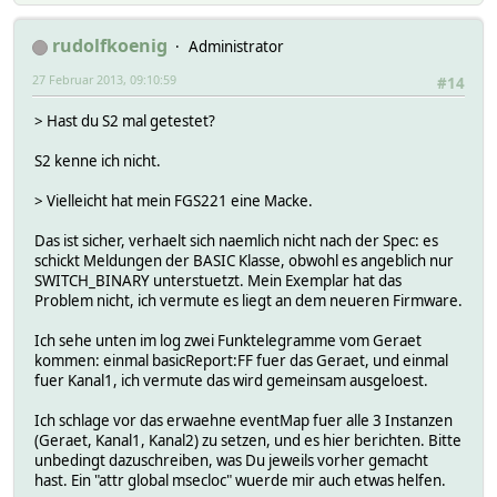
rudolfkoenig
Administrator
27 Februar 2013, 09:10:59
#14
> Hast du S2 mal getestet?
S2 kenne ich nicht.
> Vielleicht hat mein FGS221 eine Macke.
Das ist sicher, verhaelt sich naemlich nicht nach der Spec: es
schickt Meldungen der BASIC Klasse, obwohl es angeblich nur
SWITCH_BINARY unterstuetzt. Mein Exemplar hat das
Problem nicht, ich vermute es liegt an dem neueren Firmware.
Ich sehe unten im log zwei Funktelegramme vom Geraet
kommen: einmal basicReport:FF fuer das Geraet, und einmal
fuer Kanal1, ich vermute das wird gemeinsam ausgeloest.
Ich schlage vor das erwaehne eventMap fuer alle 3 Instanzen
(Geraet, Kanal1, Kanal2) zu setzen, und es hier berichten. Bitte
unbedingt dazuschreiben, was Du jeweils vorher gemacht
hast. Ein "attr global msecloc" wuerde mir auch etwas helfen.