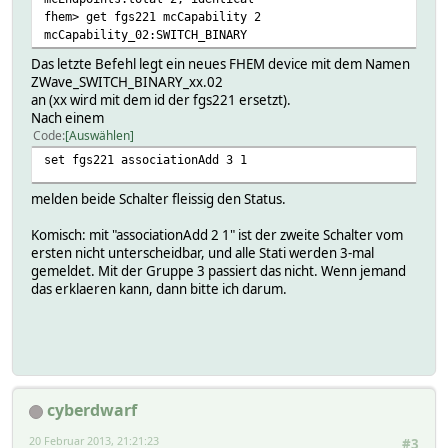
fhem> get fgs221 mcCapability 2
mcCapability_02:SWITCH_BINARY
Das letzte Befehl legt ein neues FHEM device mit dem Namen
ZWave_SWITCH_BINARY_xx.02
an (xx wird mit dem id der fgs221 ersetzt).
Nach einem
Code
Auswählen
set fgs221 associationAdd 3 1
melden beide Schalter fleissig den Status.
Komisch: mit "associationAdd 2 1" ist der zweite Schalter vom
ersten nicht unterscheidbar, und alle Stati werden 3-mal
gemeldet. Mit der Gruppe 3 passiert das nicht. Wenn jemand
das erklaeren kann, dann bitte ich darum.
cyberdwarf
20 Februar 2013, 21:21:23
#3