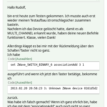
Hallo Rudolf,
bin erst heute zum Testen gekommen. Ich musste auch erst
wieder meinen Testaufbau stromschlagsicher zusammen
basteln.
Nachdem ich das Device gelöscht hatte, damit es als
MULTI_CHANNEL erkannt wurde, haben deine neuen Befehle
funktioniert. Klasse, vielen Dank!
Allerdings klappt es bei mir mit der Rückmeldung über den
Schalter/Taster nicht so ganz.
Ich habe
Code
Auswählen
set ZWave_SWITCH_BINARY_6 associationAdd 3 1
ausgeführt und wenn ich jetzt den Taster betätige, bekomme
ich
Code
Auswählen
2013.02.20 20:58:23 3: Unknown ZWave device 0161d5d2 1537
zurück.
Was habe ich falsch gemacht? Wenn ich ganz ehrlich bin, habe
ich das mit dem "associationAdd" auch noch nicht so ganz