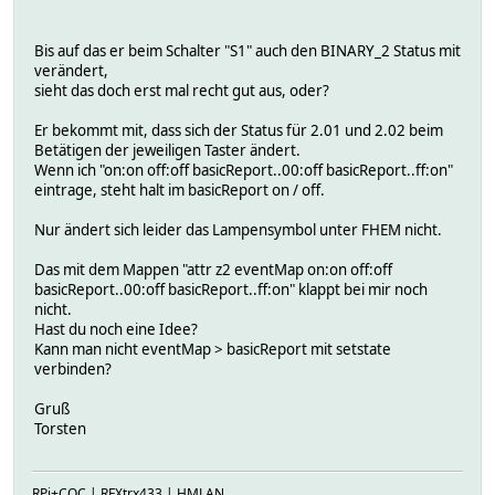
Bis auf das er beim Schalter "S1" auch den BINARY_2 Status mit
verändert,
sieht das doch erst mal recht gut aus, oder?
Er bekommt mit, dass sich der Status für 2.01 und 2.02 beim
Betätigen der jeweiligen Taster ändert.
Wenn ich "on:on off:off basicReport..00:off basicReport..ff:on"
eintrage, steht halt im basicReport on / off.
Nur ändert sich leider das Lampensymbol unter FHEM nicht.
Das mit dem Mappen "attr z2 eventMap on:on off:off
basicReport..00:off basicReport..ff:on" klappt bei mir noch
nicht.
Hast du noch eine Idee?
Kann man nicht eventMap > basicReport mit setstate
verbinden?
Gruß
Torsten
RPi+COC | RFXtrx433 | HMLAN