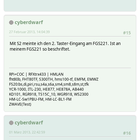
cyberdwarf
27 Februar 2013, 14:04:39
#15
Mit S2 meinte ich den 2. Taster-Eingang am FGS221. Ist an
meinem FGS221 so beschriftet.
RPi+COC | RFXtrx433 | HMLAN
fht80b, FHT80TF, S300TH, hms100-tf, EMFM, EMWZ
FS20:bs,di,piri,rsu,s4a,s6a,sm4,sm8,s8m,st,tfk
YCR-1000, ITL-230, HE877, HE878A, AB440
KD101, RGR918, TS15C_10, WGR918, WS2300
HM-LC-Sw1PBU-FM, HM-LC-BL1-FM
ZWAVE(Test)
cyberdwarf
01 März 2013, 22:42:59
#16