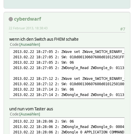
cyberdwarf
22 Februar 2013, 18:38:43
#7
wenn ich den Switch aus FHEM schalte
Code
Auswählen
2013.02.22 18:27:05 2: ZWave set ZWave_SWITCH_BINARY_6.01
2013.02.22 18:27:05 2: SW: 010d00130607600d01012501FF0553
2013.02.22 18:27:05 2: SW: 06
2013.02.22 18:27:05 2: ZWDongle_Read ZWDongle_0: 011301
2013.02.22 18:27:12 2: ZWave set ZWave_SWITCH_BINARY_6.01
2013.02.22 18:27:12 2: SW: 010d00130607600d010125010005ac
2013.02.22 18:27:14 2: SW: 06
2013.02.22 18:27:14 2: ZWDongle_Read ZWDongle_0: 011301
und nun vom Taster aus
Code
Auswählen
2013.02.22 18:28:06 2: SW: 06
2013.02.22 18:28:06 2: ZWDongle_Read ZWDongle_0: 00040006
2013.02.22 18:28:06 2: ZWDongle_0 APPLICATION_COMMAND_HAN