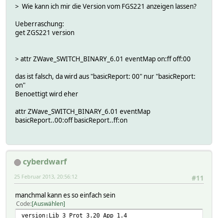
> Wie kann ich mir die Version vom FGS221 anzeigen lassen?
Ueberraschung:
get ZGS221 version
> attr ZWave_SWITCH_BINARY_6.01 eventMap on:ff off:00
das ist falsch, da wird aus "basicReport: 00" nur "basicReport:
on"
Benoettigt wird eher
attr ZWave_SWITCH_BINARY_6.01 eventMap
basicReport..00:off basicReport..ff:on
cyberdwarf
25 Februar 2013, 20:56:12
#11
manchmal kann es so einfach sein
Code
Auswählen
version:Lib 3 Prot 3.20 App 1.4