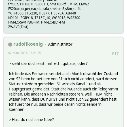
fht80b, FHT80TF, S300TH, hms100-tf, EMFM, EMWZ
FS20:bs,di,piri,rsu,s4a,s6a,sm4,sm8,s8m,st,tfk
YCR-1000, ITL-230, HE877, HE878A, AB440
KD101, RGR918, TS15C_10, WGR918, WS2300
HM-LC-Sw1PBU-FM, HM-LC-BL1-FM
ZWAVE(Test)
rudolfkoenig
Administrator
02 März 2013, 18:24:25
#17
> sieht das doch erst mal recht gut aus, oder?
Ich finde das Firmware sendet auch Muell: obwohl der Zustand
von S2 beim betaetigen von S1 sich nicht aendert, wird dessen
Status trotzdem gemeldet. S1 wird als Kanal 1 und als
Hauptgeraet gemeldet. Statt drei wuerde auch ein Telegramm
reichen. Die anderen Nachrichten stoeren, weil FHEM nicht
wissen kann, dass Du nur S1 und nicht auch S2 geaendert hast.
Ich fuerchte nur, dass wir beide daran nichts aendern
koennen.
> Hast du noch eine Idee?