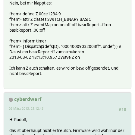
Nein, bei mir klappt es:
fhem> define Z 00ce1234 9
fhem> attr Z classes SWITCH_BINARY BASIC
fhem> attr Z eventMap on:on off:off basicReport..ff:on
basicReport..00:off
fhem> inform timer
fhem> { Dispatch($defs{D}, "00040009032003ff", undef) } #
Das ist ein basicReport:ff zum simulieren
2013-03-02 18:13:10.957 ZWave Z on
Ich kann Z auch schalten, es wird on bzw. off gesendet, und
nicht basicReport.
cyberdwarf
02 März 2013, 21:12:43
#18
Hi Rudolf,
das ist überhaupt nicht erfreulich. Firmware wird wohl nur der