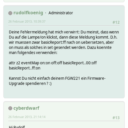
rudolfkoenig
Administrator
26 Februar 2013, 10:39:37
#12
Deine Fehlermeldung hat mich verwirrt: Du meinst, dass wenn
Du auf die Lampe/on klickst, dann diese Meldung kommt. D.h.
wir muessen zwar basicReport:ff nach on uebersetzen, aber
on muss als solches in set gesendet werden. Dazu koennte
man folgendes verwenden:
attr z2 eventMap on:on off:off basicReport..00:off
basicReport..ff:on
Kannst Du nicht einfach deinem FGW221 ein Firmware-
Upgrade spendieren ? :)
cyberdwarf
26 Februar 2013, 21:14:14
#13
Hi Rudolf,