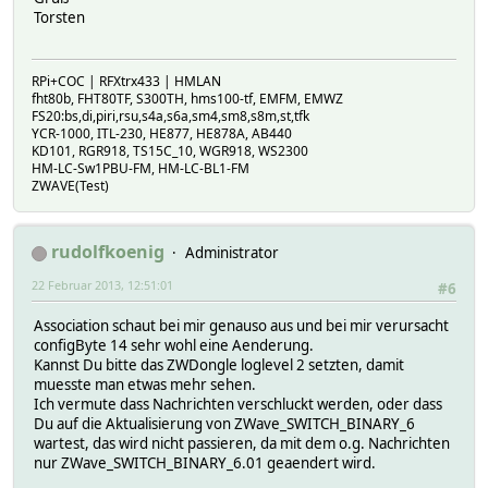
Torsten
RPi+COC | RFXtrx433 | HMLAN
fht80b, FHT80TF, S300TH, hms100-tf, EMFM, EMWZ
FS20:bs,di,piri,rsu,s4a,s6a,sm4,sm8,s8m,st,tfk
YCR-1000, ITL-230, HE877, HE878A, AB440
KD101, RGR918, TS15C_10, WGR918, WS2300
HM-LC-Sw1PBU-FM, HM-LC-BL1-FM
ZWAVE(Test)
rudolfkoenig
Administrator
22 Februar 2013, 12:51:01
#6
Association schaut bei mir genauso aus und bei mir verursacht
configByte 14 sehr wohl eine Aenderung.
Kannst Du bitte das ZWDongle loglevel 2 setzten, damit
muesste man etwas mehr sehen.
Ich vermute dass Nachrichten verschluckt werden, oder dass
Du auf die Aktualisierung von ZWave_SWITCH_BINARY_6
wartest, das wird nicht passieren, da mit dem o.g. Nachrichten
nur ZWave_SWITCH_BINARY_6.01 geaendert wird.