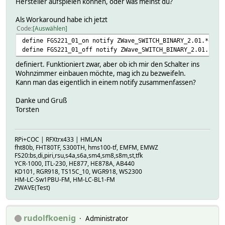
Hersteller aufspielen können, oder was meinst du?
Als Workaround habe ich jetzt
Code
Auswählen
define FGS221_01_on notify ZWave_SWITCH_BINARY_2.01.*on s
define FGS221_01_off notify ZWave_SWITCH_BINARY_2.01.*off
definiert. Funktioniert zwar, aber ob ich mir den Schalter ins
Wohnzimmer einbauen möchte, mag ich zu bezweifeln.
Kann man das eigentlich in einem notify zusammenfassen?
Danke und Gruß
Torsten
RPi+COC | RFXtrx433 | HMLAN
fht80b, FHT80TF, S300TH, hms100-tf, EMFM, EMWZ
FS20:bs,di,piri,rsu,s4a,s6a,sm4,sm8,s8m,st,tfk
YCR-1000, ITL-230, HE877, HE878A, AB440
KD101, RGR918, TS15C_10, WGR918, WS2300
HM-LC-Sw1PBU-FM, HM-LC-BL1-FM
ZWAVE(Test)
rudolfkoenig
Administrator