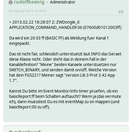
rudolfkoenig
Administrator
24 Februar 2013, 16:39:01
#8
> 2013.02.22 18:28:07 2: ZWDongle_0
APPLICATION_COMMAND_HANDLER 06 (07600d01012003ff)
Da wird ein 20 03 ff (BASIC FF) als Meldung fuer Kanal 1
eingepackt.
Das ist nicht fair, schliesslich unterstuetzt laut INFO das Geraet
diese Klasse nicht. Oder steht das in deinem Fall in der
Kanaldefinition? "Meine" beiden Kanaele unterstuetzen nur
SWITCH_BINARY, und senden damit on/off. Welche Version
hat dein FGS221? Meiner sagt "version Lib 3 Prot 3.42 App
1.7".
Kannst Du bitte im Event Monitor/info timer pruefen, ob ein
basicReport:ff beim Schalten auftaucht? Wenn ja (das vermute
ich), dann muesstest Du es mit eventMap zu on mappen (und
basicReport:00 zu off).