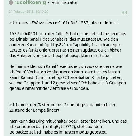
rudolfkoenig
Administrator
21 Februar 2013, 10:10:29
#4
> Unknown ZWave device 0161d5d2 1537, please define it
1537 = 0x0601, d.h. der "alte" Schalter meldet sich neuerdings
bei Dir als Kanal 1 des Schalters, das muesstest Du wie den
anderen Kanal mit "get fgs221 mcCapability 1" auch anlegen.
Letzteres funktioniert erst nach einem update, da ich bisher
das Anlegen von Kanal 1 explicit ausgeklammert habe.
Bei mir meldet sich Kanal 1 wie bisher, ich wuesste gerne wie
ich "dein" Verhalten konfigurieren kann, damit ich es testen
kann. Kannst Du mit "get fgs221 assotiation X" bitte pruefen,
wie die Gruppen 1 und 2 gesetzt sind? Ich habe alle 3 Gruppen
genau einmal mit der Zentrale verbunden.
> Ich muss den Taster immer 2x betätigen, damit sich der
Zustand der Lampe ändert
Man kann das Ding mit Schalter oder Taster betreiben, und das
ist konfigurierbar (configByte ??? ?), steht auf dem
Beipackzettel. Ich habe es im Tastermodus getestet.