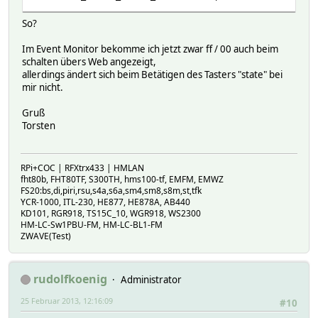
So?
Im Event Monitor bekomme ich jetzt zwar ff / 00 auch beim
schalten übers Web angezeigt,
allerdings ändert sich beim Betätigen des Tasters "state" bei
mir nicht.
Gruß
Torsten
RPi+COC | RFXtrx433 | HMLAN
fht80b, FHT80TF, S300TH, hms100-tf, EMFM, EMWZ
FS20:bs,di,piri,rsu,s4a,s6a,sm4,sm8,s8m,st,tfk
YCR-1000, ITL-230, HE877, HE878A, AB440
KD101, RGR918, TS15C_10, WGR918, WS2300
HM-LC-Sw1PBU-FM, HM-LC-BL1-FM
ZWAVE(Test)
rudolfkoenig
Administrator
25 Februar 2013, 12:16:09
#10