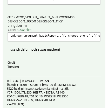
attr ZWave_SWITCH_BINARY_6.01 eventMap
basicReport..00:off basicReport..ff:on
bringt bei mir
Code
Auswählen
Unknown argument basicReport..ff, choose one of off on re
muss ich dafür noch etwas machen?
Gruß
Torsten
RPi+COC | RFXtrx433 | HMLAN
fht80b, FHT80TF, S300TH, hms100-tf, EMFM, EMWZ
FS20:bs,di,piri,rsu,s4a,s6a,sm4,sm8,s8m,st,tfk
YCR-1000, ITL-230, HE877, HE878A, AB440
KD101, RGR918, TS15C_10, WGR918, WS2300
HM-LC-Sw1PBU-FM, HM-LC-BL1-FM
ZWAVE(Test)