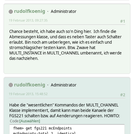
rudolfkoenig
Administrator
19 Februar 2013, 09:27:35
#1
Chance besteht, ich habe auch so'n Ding hier. Ich finde die
Abmessungen klasse, und dass es neben Taster auch Schalter
erlaubt. Bin noch am ueberlegen, wie ich es einfach und
stromschlagsicher testen kann. Btw. Zwave hat
MULTI_INSTANCE in MULTI_CHANNEL umbenannt, ich werde
das nachziehen.
rudolfkoenig
Administrator
19 Februar 2013, 15:48:52
#2
Habe die "wesentlichen" Kommandos der MULTI_CHANNEL
Klasse implementiert, damit kann man beide Kanaele der
FGS221 schalten bzw. auf Aenderungen reagieren. HOWTO:
Code
Auswählen
fhem> get fgs221 mcEndpoints
mcEndpoints:total 2, identical