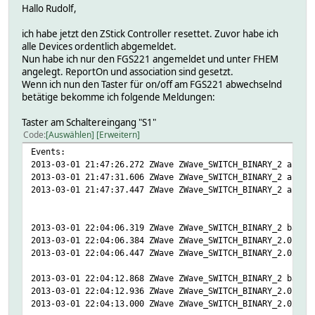
Hallo Rudolf,
ich habe jetzt den ZStick Controller resettet. Zuvor habe ich
alle Devices ordentlich abgemeldet.
Nun habe ich nur den FGS221 angemeldet und unter FHEM
angelegt. ReportOn und association sind gesetzt.
Wenn ich nun den Taster für on/off am FGS221 abwechselnd
betätige bekomme ich folgende Meldungen:
Taster am Schaltereingang "S1"
Code
Auswählen
Erweitern
Events:
2013-03-01 21:47:26.272 ZWave ZWave_SWITCH_BINARY_2 assoc
2013-03-01 21:47:31.606 ZWave ZWave_SWITCH_BINARY_2 assoc
2013-03-01 21:47:37.447 ZWave ZWave_SWITCH_BINARY_2 assoc
2013-03-01 22:04:06.319 ZWave ZWave_SWITCH_BINARY_2 basic
2013-03-01 22:04:06.384 ZWave ZWave_SWITCH_BINARY_2.01 ba
2013-03-01 22:04:06.447 ZWave ZWave_SWITCH_BINARY_2.02 ba
2013-03-01 22:04:12.868 ZWave ZWave_SWITCH_BINARY_2 basic
2013-03-01 22:04:12.936 ZWave ZWave_SWITCH_BINARY_2.01 ba
2013-03-01 22:04:13.000 ZWave ZWave_SWITCH_BINARY_2.02 ba