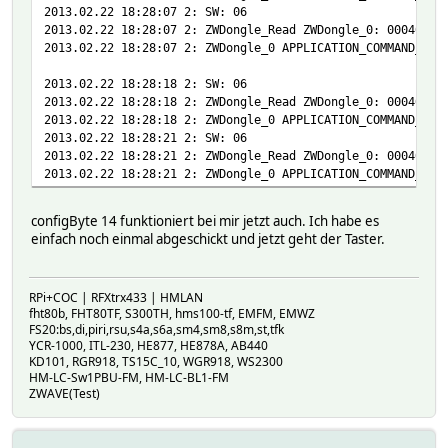
2013.02.22 18:28:07 2: SW: 06
2013.02.22 18:28:07 2: ZWDongle_Read ZWDongle_0: 00040006
2013.02.22 18:28:07 2: ZWDongle_0 APPLICATION_COMMAND_HAN
2013.02.22 18:28:18 2: SW: 06
2013.02.22 18:28:18 2: ZWDongle_Read ZWDongle_0: 00040006
2013.02.22 18:28:18 2: ZWDongle_0 APPLICATION_COMMAND_HAN
2013.02.22 18:28:21 2: SW: 06
2013.02.22 18:28:21 2: ZWDongle_Read ZWDongle_0: 00040006
2013.02.22 18:28:21 2: ZWDongle_0 APPLICATION_COMMAND_HAN
configByte 14 funktioniert bei mir jetzt auch. Ich habe es
einfach noch einmal abgeschickt und jetzt geht der Taster.
RPi+COC | RFXtrx433 | HMLAN
fht80b, FHT80TF, S300TH, hms100-tf, EMFM, EMWZ
FS20:bs,di,piri,rsu,s4a,s6a,sm4,sm8,s8m,st,tfk
YCR-1000, ITL-230, HE877, HE878A, AB440
KD101, RGR918, TS15C_10, WGR918, WS2300
HM-LC-Sw1PBU-FM, HM-LC-BL1-FM
ZWAVE(Test)