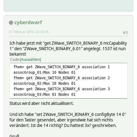
cyberdwarf
21 Februar 2013, 22:33:35
#5
Ich habe jetzt mit "get ZWave_SWITCH_BINARY_6 mcCapability
1" den "ZWave_SWITCH_BINARY_6.01" angelegt. 1537 ist nun
bekannt!
Code
Auswählen
fhem> get ZWave_SWITCH_BINARY_6 association 1
assocGroup_01:Max 10 Nodes 01
fhem> get ZWave_SWITCH_BINARY_6 association 2
assocGroup_02:Max 10 Nodes 01
fhem> get ZWave_SWITCH_BINARY_6 association 3
assocGroup_03:Max 01 Nodes 01
Status wird aber nicht aktuallisiert.
Und ich habe "set ZWave_SWITCH_BINARY_6 configByte 14 0"
für den Taster gesendet, aber irgendwie hat sich nichts
verändert. Ist die 14 richtig? Du hattest 3x? geschrieben.
Gruß