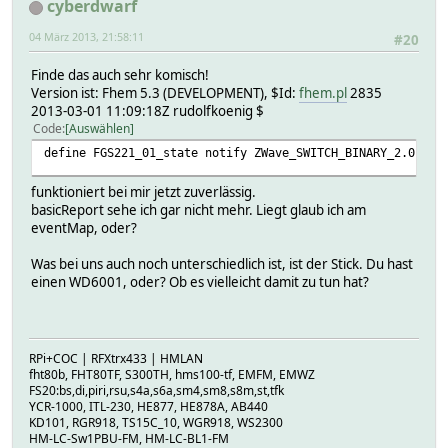
cyberdwarf
04 März 2013, 21:58:11
#20
Finde das auch sehr komisch!
Version ist: Fhem 5.3 (DEVELOPMENT), $Id:
fhem.pl
2835
2013-03-01 11:09:18Z rudolfkoenig $
Code
Auswählen
define FGS221_01_state notify ZWave_SWITCH_BINARY_2.01.* 
funktioniert bei mir jetzt zuverlässig.
basicReport sehe ich gar nicht mehr. Liegt glaub ich am
eventMap, oder?
Was bei uns auch noch unterschiedlich ist, ist der Stick. Du hast
einen WD6001, oder? Ob es vielleicht damit zu tun hat?
RPi+COC | RFXtrx433 | HMLAN
fht80b, FHT80TF, S300TH, hms100-tf, EMFM, EMWZ
FS20:bs,di,piri,rsu,s4a,s6a,sm4,sm8,s8m,st,tfk
YCR-1000, ITL-230, HE877, HE878A, AB440
KD101, RGR918, TS15C_10, WGR918, WS2300
HM-LC-Sw1PBU-FM, HM-LC-BL1-FM