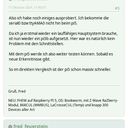
17 Oktober 2024, 17:40:07
#5
Also ich habe noch einiges ausprobiert. Ich bekomme die
serial0 bzw ttyAMA0 nicht hin beim pi5.
Da ich ja erstmal wieder ein lauffähiges Hauptsystem brauche,
ist nun wieder ein pi3b aufgesetzt. Hier war es natürlich kein
Problem mit den Schnittstellen.
Mit dem pi5 werde ich also weiter testen können. Sobald es
neue Erkenntnisse gibt.
So im direkten Vergleich ist der pi5 schon massiv schneller.
Gruß, Fred
NEU: FHEM auf Raspberry PI 5, OS: Bookworm, mit Z-Wave RaZberry-
Modul, 868CUL (WMBUS), LaCrosseCUL (Temp) und knapp 300
Devices aller Art
fred_feuerstein