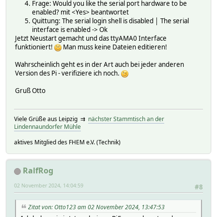
Frage: Would you like the serial port hardware to be
enabled? mit <Yes> beantwortet
Quittung: The serial login shell is disabled │ The serial
interface is enabled -> Ok
Jetzt Neustart gemacht und das ttyAMA0 Interface
funktioniert!
Man muss keine Dateien editieren!
Wahrscheinlich geht es in der Art auch bei jeder anderen
Version des Pi - verifiziere ich noch.
Gruß Otto
Viele Grüße aus Leipzig ⇉
nächster Stammtisch an der
Lindennaundorfer Mühle
aktives Mitglied des FHEM e.V. (Technik)
RalfRog
02 November 2024, 14:04:59
#8
Zitat von: Otto123 am 02 November 2024, 13:47:53