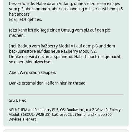
besser wurde. Habe da am Anfang, ohne viel zu lesen einiges
vom pi3 übernommen, aber das handling mit serial ist beim pi5
halt anders.
Egal, jetzt geht es.
Jetzt kann ich die Tage einen Umzug vom pi3 auf den pi5
machen.
Incl. Backup vom RaZberry Modul v1 auf dem pi3 und dem
backuprestore auf das neue RaZberry Modul v2.
Denke das wird nochmal spannend. Hab ich noch nie gemacht,
so einen Modulwechsel.
Aber. Wird schon klappen.
Danke erstmal den Helfern hier im thread.
Gruß, Fred
NEU: FHEM auf Raspberry PI 5, OS: Bookworm, mit Z-Wave RaZberry-
Modul, 868CUL (WMBUS), LaCrosseCUL (Temp) und knapp 300
Devices aller Art