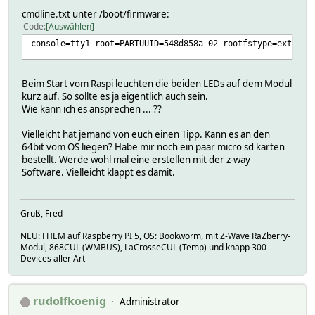
cmdline.txt unter /boot/firmware:
Code
Auswählen
console=tty1 root=PARTUUID=548d858a-02 rootfstype=ext4 fs
Beim Start vom Raspi leuchten die beiden LEDs auf dem Modul
kurz auf. So sollte es ja eigentlich auch sein.
Wie kann ich es ansprechen ... ??
Vielleicht hat jemand von euch einen Tipp. Kann es an den
64bit vom OS liegen? Habe mir noch ein paar micro sd karten
bestellt. Werde wohl mal eine erstellen mit der z-way
Software. Vielleicht klappt es damit.
Gruß, Fred
NEU: FHEM auf Raspberry PI 5, OS: Bookworm, mit Z-Wave RaZberry-
Modul, 868CUL (WMBUS), LaCrosseCUL (Temp) und knapp 300
Devices aller Art
rudolfkoenig
Administrator