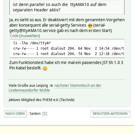
ist denn parallel so auch die ttyAMA10 auf dem
separaten Header aktiv?
Ja, es sieht so aus. Er deaktiviert mit dem genannten Vorgehen
aber konsequent alle serial-getty Services
(serial-
getty@ttyAMA10.service gab es nach dem ersten Start)
Code
Auswählen
ls -lha /dev/ttyA*
crw-rw---- 1 root dialout 204, 64 Nov 2 14:54 /dev/ttyAM
crw-rw---- 1 root dialout 204, 74 Nov 2 12:18 /dev/ttyAM
Zum Funktionstest habe ich mir mal ein passendes JST Sh 1.0 3
Pin Kabel bestellt.
Viele Grüße aus Leipzig ⇉
nächster Stammtisch an der
Lindennaundorfer Mühle
aktives Mitglied des FHEM e.V. (Technik)
Seiten
1
NACH OBEN
BENUTZER-AKTIONEN