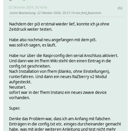
22 Oktober 2024, 20:16:43
#6
Letzte Bearbeitung
: 22 Oktober 2024, 20:21:14 von fred_feuerstein
Nachdem der pi3 erstmal wieder lief, konnte ich ja ohne
Zeitdruck weiter testen.
Habe also nochmal neu angefangen mit dem pi5.
was soll ich sagen, es läuft.
Habe nur über die Raspi-config den serial Anschluss aktiviert.
Und dann wie im fhem Wiki steht den einen Eintrag in die
config.txt geschrieben.
Nach Installation von fhem (blanko, ohne Einstellungen),
runterfahren. Und dann ein neues RaZberry v2 Modul
aufgesteckt.
Neustart.
sofort war in der fhem Instanz ein neues zwave device
vorhanden.
Super.
Denke das Problem war, dass ich am Anfang mit falschen
Einträgen in die config.txt etc. einiges durcheinander gemacht
habe, was mit jeder weiteren Anleitung und test nicht mehr