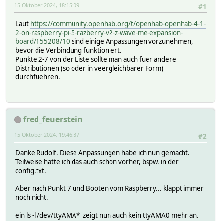
15 Oktober 2024, 18:15:09
#1
Laut
https://community.openhab.org/t/openhab-openhab-4-1-
2-on-raspberry-pi-5-razberry-v2-z-wave-me-expansion-
board/155208/10
sind einige Anpassungen vorzunehmen,
bevor die Verbindung funktioniert.
Punkte 2-7 von der Liste sollte man auch fuer andere
Distributionen (so oder in veergleichbarer Form)
durchfuehren.
fred_feuerstein
15 Oktober 2024, 19:46:37
#2
Danke Rudolf. Diese Anpassungen habe ich nun gemacht.
Teilweise hatte ich das auch schon vorher, bspw. in der
config.txt.
Aber nach Punkt 7 und Booten vom Raspberry... klappt immer
noch nicht.
ein ls -l /dev/ttyAMA* zeigt nun auch kein ttyAMA0 mehr an.