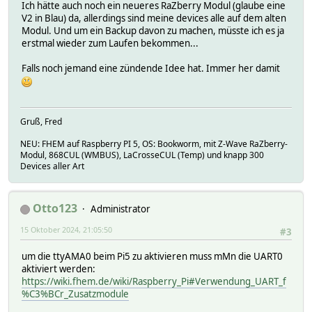
Ich hätte auch noch ein neueres RaZberry Modul (glaube eine
V2 in Blau) da, allerdings sind meine devices alle auf dem alten
Modul. Und um ein Backup davon zu machen, müsste ich es ja
erstmal wieder zum Laufen bekommen...
Falls noch jemand eine zündende Idee hat. Immer her damit
Gruß, Fred
NEU: FHEM auf Raspberry PI 5, OS: Bookworm, mit Z-Wave RaZberry-
Modul, 868CUL (WMBUS), LaCrosseCUL (Temp) und knapp 300
Devices aller Art
Otto123
Administrator
15 Oktober 2024, 21:05:50
#3
um die ttyAMA0 beim Pi5 zu aktivieren muss mMn die UART0
aktiviert werden:
https://wiki.fhem.de/wiki/Raspberry_Pi#Verwendung_UART_f
%C3%BCr_Zusatzmodule