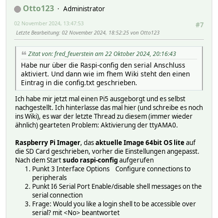
Otto123
Administrator
02 November 2024, 13:47:53
#7
Letzte Bearbeitung
: 02 November 2024, 18:52:25 von Otto123
Zitat von: fred_feuerstein am 22 Oktober 2024, 20:16:43
Habe nur über die Raspi-config den serial Anschluss
aktiviert. Und dann wie im fhem Wiki steht den einen
Eintrag in die config.txt geschrieben.
Ich habe mir jetzt mal einen Pi5 ausgeborgt und es selbst
nachgestellt. Ich hinterlasse das mal hier (und schreibe es noch
ins Wiki), es war der letzte Thread zu diesem (immer wieder
ähnlich) gearteten Problem: Aktivierung der ttyAMA0.
Raspberry Pi Imager
, das
aktuelle Image 64bit OS lite
auf
die SD Card geschrieben, vorher die Einstellungen angepasst.
Nach dem Start
sudo raspi-config
aufgerufen
Punkt 3 Interface Options Configure connections to
peripherals
Punkt I6 Serial Port Enable/disable shell messages on the
serial connection
Frage: Would you like a login shell to be accessible over
serial? mit <No> beantwortet