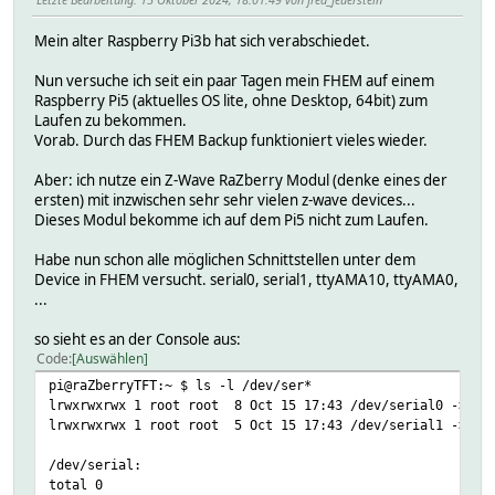
Mein alter Raspberry Pi3b hat sich verabschiedet.
Nun versuche ich seit ein paar Tagen mein FHEM auf einem
Raspberry Pi5 (aktuelles OS lite, ohne Desktop, 64bit) zum
Laufen zu bekommen.
Vorab. Durch das FHEM Backup funktioniert vieles wieder.
Aber: ich nutze ein Z-Wave RaZberry Modul (denke eines der
ersten) mit inzwischen sehr sehr vielen z-wave devices...
Dieses Modul bekomme ich auf dem Pi5 nicht zum Laufen.
Habe nun schon alle möglichen Schnittstellen unter dem
Device in FHEM versucht. serial0, serial1, ttyAMA10, ttyAMA0,
...
so sieht es an der Console aus:
Code
Auswählen
pi@raZberryTFT:~ $ ls -l /dev/ser*
lrwxrwxrwx 1 root root 8 Oct 15 17:43 /dev/serial0 -> tt
lrwxrwxrwx 1 root root 5 Oct 15 17:43 /dev/serial1 -> tt
/dev/serial:
total 0