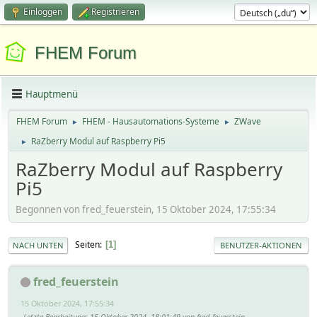
Einloggen
Registrieren
FHEM Forum
Hauptmenü
FHEM Forum
FHEM - Hausautomations-Systeme
ZWave
►
►
RaZberry Modul auf Raspberry Pi5
►
RaZberry Modul auf Raspberry
Pi5
Begonnen von fred_feuerstein, 15 Oktober 2024, 17:55:34
Seiten
1
NACH UNTEN
BENUTZER-AKTIONEN
fred_feuerstein
15 Oktober 2024, 17:55:34
Letzte Bearbeitung
: 15 Oktober 2024, 18:01:49 von fred_feuerstein