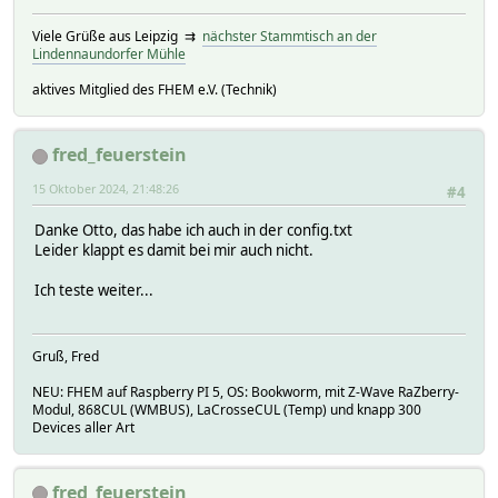
Viele Grüße aus Leipzig ⇉
nächster Stammtisch an der
Lindennaundorfer Mühle
aktives Mitglied des FHEM e.V. (Technik)
fred_feuerstein
15 Oktober 2024, 21:48:26
#4
Danke Otto, das habe ich auch in der config.txt
Leider klappt es damit bei mir auch nicht.
Ich teste weiter...
Gruß, Fred
NEU: FHEM auf Raspberry PI 5, OS: Bookworm, mit Z-Wave RaZberry-
Modul, 868CUL (WMBUS), LaCrosseCUL (Temp) und knapp 300
Devices aller Art
fred_feuerstein