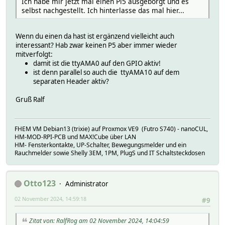
Ich habe mir jetzt mal einen Pi5 ausgeborgt und es
selbst nachgestellt. Ich hinterlasse das mal hier...
Wenn du einen da hast ist ergänzend vielleicht auch
interessant? Hab zwar keinen P5 aber immer wieder
mitverfolgt:
damit ist die ttyAMA0 auf den GPIO aktiv!
ist denn parallel so auch die ttyAMA10 auf dem
separaten Header aktiv?
Gruß Ralf
FHEM VM Debian13 (trixie) auf Proxmox VE9 (Futro S740) - nanoCUL,
HM-MOD-RPI-PCB und MAX!Cube über LAN
HM- Fensterkontakte, UP-Schalter, Bewegungsmelder und ein
Rauchmelder sowie Shelly 3EM, 1PM, PlugS und IT Schaltsteckdosen
Otto123
Administrator
02 November 2024, 14:59:18
#9
Zitat von: RalfRog am 02 November 2024, 14:04:59