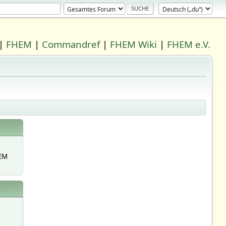
|
FHEM
|
Commandref
|
FHEM Wiki
|
FHEM e.V.
EM