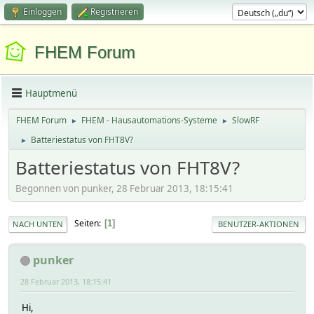
Einloggen
Registrieren
FHEM Forum
Hauptmenü
FHEM Forum
FHEM - Hausautomations-Systeme
SlowRF
►
►
Batteriestatus von FHT8V?
►
Batteriestatus von FHT8V?
Begonnen von punker, 28 Februar 2013, 18:15:41
Seiten
1
NACH UNTEN
BENUTZER-AKTIONEN
punker
28 Februar 2013, 18:15:41
Hi,