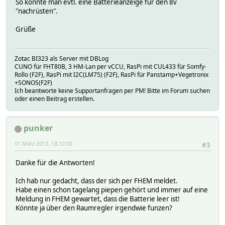
So könnte man evtl. eine Batterieanzeige für den 8v
"nachrüsten".
Grüße
Zotac BI323 als Server mit DBLog
CUNO für FHT80B, 3 HM-Lan per vCCU, RasPi mit CUL433 für Somfy-
Rollo (F2F), RasPi mit I2C(LM75) (F2F), RasPi für Panstamp+Vegetronix
+SONOS(F2F)
Ich beantworte keine Supportanfragen per PM! Bitte im Forum suchen
oder einen Beitrag erstellen.
punker
01 März 2013, 18:10:00
#3
Danke für die Antworten!
Ich hab nur gedacht, dass der sich per FHEM meldet.
Habe einen schon tagelang piepen gehört und immer auf eine
Meldung in FHEM gewartet, dass die Batterie leer ist!
Könnte ja über den Raumregler irgendwie funzen?