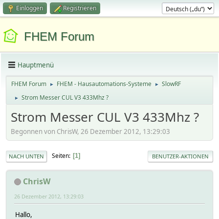
Einloggen
Registrieren
FHEM Forum
Hauptmenü
FHEM Forum
FHEM - Hausautomations-Systeme
SlowRF
►
►
Strom Messer CUL V3 433Mhz ?
►
Strom Messer CUL V3 433Mhz ?
Begonnen von ChrisW, 26 Dezember 2012, 13:29:03
Seiten
1
NACH UNTEN
BENUTZER-AKTIONEN
ChrisW
26 Dezember 2012, 13:29:03
Hallo,