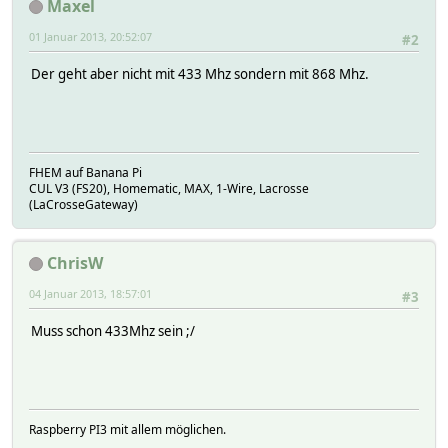
Maxel
01 Januar 2013, 20:52:07
#2
Der geht aber nicht mit 433 Mhz sondern mit 868 Mhz.
FHEM auf Banana Pi
CUL V3 (FS20), Homematic, MAX, 1-Wire, Lacrosse
(LaCrosseGateway)
ChrisW
04 Januar 2013, 18:57:01
#3
Muss schon 433Mhz sein ;/
Raspberry PI3 mit allem möglichen.