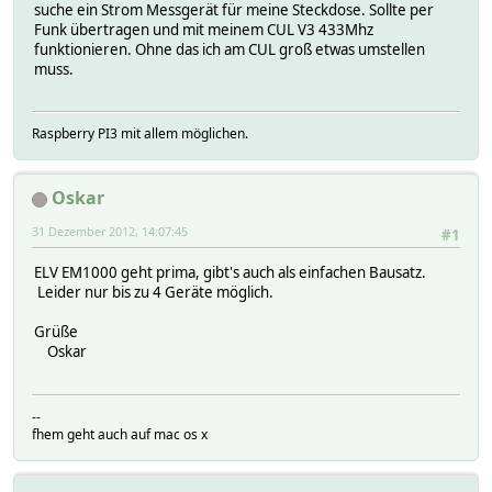
suche ein Strom Messgerät für meine Steckdose. Sollte per
Funk übertragen und mit meinem CUL V3 433Mhz
funktionieren. Ohne das ich am CUL groß etwas umstellen
muss.
Raspberry PI3 mit allem möglichen.
Oskar
31 Dezember 2012, 14:07:45
#1
ELV EM1000 geht prima, gibt's auch als einfachen Bausatz.
Leider nur bis zu 4 Geräte möglich.
Grüße
Oskar
--
fhem geht auch auf mac os x