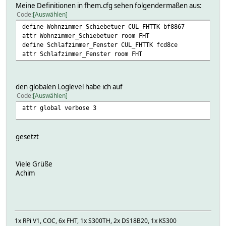
Meine Definitionen in fhem.cfg sehen folgendermaßen aus:
Code
Auswählen
define Wohnzimmer_Schiebetuer CUL_FHTTK bf8867
attr Wohnzimmer_Schiebetuer room FHT
define Schlafzimmer_Fenster CUL_FHTTK fcd8ce
attr Schlafzimmer_Fenster room FHT
den globalen Loglevel habe ich auf
Code
Auswählen
attr global verbose 3
gesetzt
Viele Grüße
Achim
1x RPi V1, COC, 6x FHT, 1x S300TH, 2x DS18B20, 1x KS300