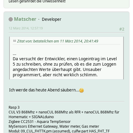
Lesen gefährdet die Unwissenheit!
Matscher
Developer
12 März 2014, 12:57:19
#2
Zitat von: betateilchen am 11 März 2014, 20:41:49
...
Da versucht der Entwickler, einen Logeintrag im Level
5 zu schreiben, ohne zu prüfen, ob es die zum Loggen
angedachten Werte überhaupt gibt. Unsauber
programmiert, aber nicht wirklich schlimm.
Ich werde das heute Abend säubern...
Rasp 3
CUL V3 868Mhz + nanoCUL 868Mhz als RFR + nanoCUL 868Mhz für
Homematic + SIGNALduino
Zigbee CC2531 - Aquara TempSensor
MySensors Ethernet Gateway, Water meter, Gas meter
Modul: 09_CUL_FHTTK.pm (assumed), culfw part HAS_FHT_TF