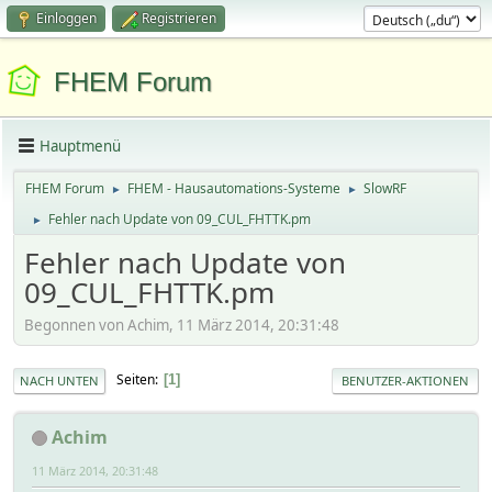
Einloggen
Registrieren
FHEM Forum
Hauptmenü
FHEM Forum
FHEM - Hausautomations-Systeme
SlowRF
►
►
Fehler nach Update von 09_CUL_FHTTK.pm
►
Fehler nach Update von
09_CUL_FHTTK.pm
Begonnen von Achim, 11 März 2014, 20:31:48
Seiten
1
NACH UNTEN
BENUTZER-AKTIONEN
Achim
11 März 2014, 20:31:48