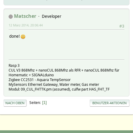
Matscher
Developer
12 März 2014, 20:06:44
#3
done!
Rasp 3
CUL V3 868Mhz + nanoCUL 868Mhz als RFR + nanoCUL 868Mhz für
Homematic + SIGNALduino
Zigbee CC2531 - Aquara TempSensor
MySensors Ethernet Gateway, Water meter, Gas meter
Modul: 09_CUL_FHTTK.pm (assumed), culfw part HAS_FHT_TF
Seiten
1
NACH OBEN
BENUTZER-AKTIONEN