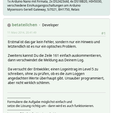
1x Arduino Nano mit Firmata, 2x DS2423old, 4x DS18B20, HIH5030,
verschiedene Ein/Ausgangsschaltungen am Arduino
Mysensors-Seriell Gateway, Si7021, BH1750, Relais
betateilchen
Developer
11 März 2014, 20:41:49
#1
Erstmal ist das gar kein Fehler, sondern nur ein Hinweis und
letztendlich ist es nur ein optisches Problem.
Zweitens kannst Du die Zeile 161 einfach auskommentieren,
dann verschwindet die Meldung aus Deinem Log.
Da versucht der Entwickler, einen Logeintrag im Level 5 zu
schreiben, ohne zu prüfen, ob es die zum Loggen
angedachten Werte überhaupt gibt. Unsauber programmiert,
aber nicht wirklich schlimm.
-----------------------
Formuliere die Aufgabe möglichst einfach und
setze die Lösung richtig um - dann wird es auch funktionieren.
-----------------------