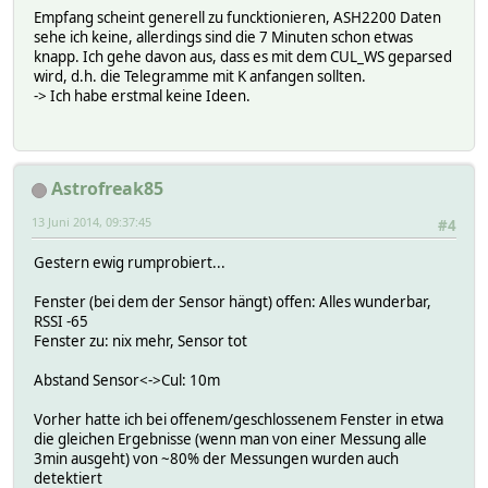
Empfang scheint generell zu funcktionieren, ASH2200 Daten
2014.06.12 14:05:42 5: CUL/RAW: /T5F244469001F
sehe ich keine, allerdings sind die 7 Minuten schon etwas
knapp. Ich gehe davon aus, dass es mit dem CUL_WS geparsed
2014.06.12 14:05:42 4: CUL_Parse: CUL_0 T5F244469001F -58
wird, d.h. die Telegramme mit K anfangen sollten.
2014.06.12 14:05:42 5: CUL_0 dispatch 810c04xx0909a0015f2
-> Ich habe erstmal keine Ideen.
2014.06.12 14:06:37 5: CUL/RAW: /T5B23000218
2014.06.12 14:06:37 4: CUL_Parse: CUL_0 T5B23000218 -62
2014.06.12 14:06:37 5: CUL_0 dispatch T5B230002
Astrofreak85
2014.06.12 14:06:37 4: FHTTK Device Fenterkontakt (Window
2014.06.12 14:06:37 5: CUL/RAW: /T5B23008218
13 Juni 2014, 09:37:45
#4
2014.06.12 14:06:37 4: CUL_Parse: CUL_0 T5B23008218 -62
Gestern ewig rumprobiert...
2014.06.12 14:06:37 5: CUL_0 dispatch T5B230082
2014.06.12 14:06:37 4: FHTTK skipping state 02 as last si
Fenster (bei dem der Sensor hängt) offen: Alles wunderbar,
RSSI -65
2014.06.12 14:07:39 5: CUL/RAW: /T5F2400AA001E
Fenster zu: nix mehr, Sensor tot
2014.06.12 14:07:39 4: CUL_Parse: CUL_0 T5F2400AA001E -59
Abstand Sensor<->Cul: 10m
2014.06.12 14:07:39 5: CUL_0 dispatch 810c04xx0909a0015f2
2014.06.12 14:07:39 4: FHT Heizregler actuator: 0%
Vorher hatte ich bei offenem/geschlossenem Fenster in etwa
die gleichen Ergebnisse (wenn man von einer Messung alle
2014.06.12 14:09:35 5: CUL/RAW: /T5F2400AA001E
3min ausgeht) von ~80% der Messungen wurden auch
detektiert
2014.06.12 14:09:35 4: CUL_Parse: CUL_0 T5F2400AA001E -59