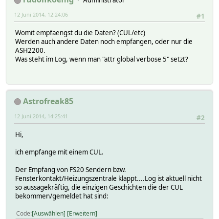
Administrator
12 Juni 2014, 12:24:06
#1
Womit empfaengst du die Daten? (CUL/etc)
Werden auch andere Daten noch empfangen, oder nur die
ASH2200.
Was steht im Log, wenn man "attr global verbose 5" setzt?
Astrofreak85
12 Juni 2014, 14:25:41
#2
Hi,
ich empfange mit einem CUL.
Der Empfang von FS20 Sendern bzw.
Fensterkontakt/Heizungszentrale klappt....Log ist aktuell nicht
so aussagekräftig, die einzigen Geschichten die der CUL
bekommen/gemeldet hat sind:
Code
Auswählen
Erweitern