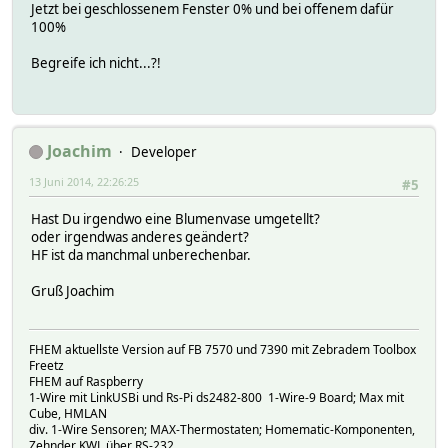
Jetzt bei geschlossenem Fenster 0% und bei offenem dafür
2014.06.12 14:09:35 5: CUL_0 dispatch 810c04xx0909a0015f2
100%
2014.06.12 14:09:35 4: FHT Heizregler actuator: 0%
Begreife ich nicht...?!
014.06.12 14:10:49 4: eventTypes: WOL Enterprise isRunnin
2014.06.12 14:10:53 5: CUL/RAW: /T5B23000218
2014.06.12 14:10:53 4: CUL_Parse: CUL_0 T5B23000218 -62
2014.06.12 14:10:53 5: CUL_0 dispatch T5B230002
Joachim
Developer
2014.06.12 14:10:53 4: FHTTK Device Fenterkontakt (Window
13 Juni 2014, 22:26:25
#5
Hast Du irgendwo eine Blumenvase umgetellt?
oder irgendwas anderes geändert?
HF ist da manchmal unberechenbar.
Gruß Joachim
FHEM aktuellste Version auf FB 7570 und 7390 mit Zebradem Toolbox
Freetz
FHEM auf Raspberry
1-Wire mit LinkUSBi und Rs-Pi ds2482-800 1-Wire-9 Board; Max mit
Cube, HMLAN
div. 1-Wire Sensoren; MAX-Thermostaten; Homematic-Komponenten,
Zehnder KWL über RS-232