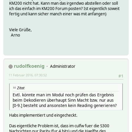
KM200 nicht hat. Kann man das irgendwo abstellen oder soll
ich das einfach im KM200 Forum posten? Ist eigentlich soweit
fertig und kann sicher manch einer was mit anfangen)
Viele Grüße,
Arno
rudolfkoenig
Administrator
11 Februar 2016, 07:30:52
#1
Zitat
Evtl. könnte man im Modul noch prüfen das Ergebnis
beim Dekodieren überhaupt Sinn Macht bzw. nur aus
[0-9.] besteht und ansonsten kein Reading generieren?
Habs implementiert und eingecheckt.
Das eigentliche Problem ist, dass im culfw fuer die S300
Nachrichten nur Parity (fur 4 bits) und die Haelfte des