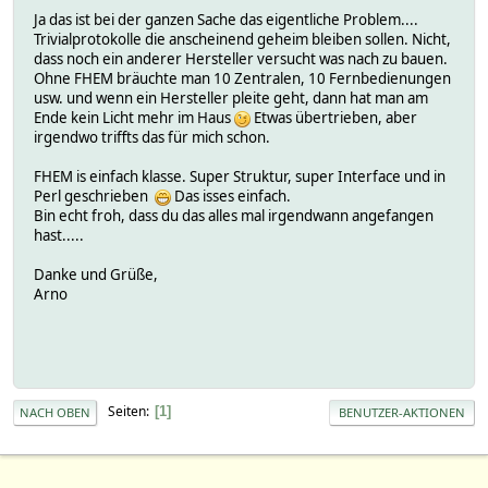
Ja das ist bei der ganzen Sache das eigentliche Problem....
Trivialprotokolle die anscheinend geheim bleiben sollen. Nicht,
dass noch ein anderer Hersteller versucht was nach zu bauen.
Ohne FHEM bräuchte man 10 Zentralen, 10 Fernbedienungen
usw. und wenn ein Hersteller pleite geht, dann hat man am
Ende kein Licht mehr im Haus
Etwas übertrieben, aber
irgendwo triffts das für mich schon.
FHEM is einfach klasse. Super Struktur, super Interface und in
Perl geschrieben
Das isses einfach.
Bin echt froh, dass du das alles mal irgendwann angefangen
hast.....
Danke und Grüße,
Arno
Seiten
1
NACH OBEN
BENUTZER-AKTIONEN