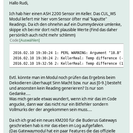
Hallo Rudi,
Ich hab hier einen ASH 2200 Sensor im Keller. Das CUL_WS
Modul liefert mir hier vom Sensor öfter mal "kaputte"
Readings. Da ich den ohnehin auf ein Dummydevice umlenke,
skippe ich bei mir dort nicht plausible Werte (Find das daher
persönlich auch nicht mehr schlimm)
Code
Auswählen
2016.02.10 19:30:24 1: PERL WARNING: Argument "18.B" isn'
2016.02.10 19:30:24 2: KellerReal: Temp difference (-17.2
2016.02.10 19:32:56 2: KellerReal: Temp difference (17.2)
Evtl. könnte man im Modul noch prüfen das Ergebnis beim
Dekodieren überhaupt Sinn Macht bzw. nur aus [0-9.] besteht
und ansonsten kein Reading generieren? Is nur son
Gedanke....
Was mich gerade etwas wundert, wenn ich mir das im Code
angucke, dann war das nicht nur ein Bitfehler sondern
Vollmurks der der angekommen sein muss....
Da ich ich grad ein neues KM200 für die Buderus Gateways
geschrieben hab is mir das eben im Log aufgefallen.
(Das Gatewaymodul hat ein paar Features die das offizielle