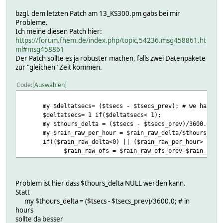
bzgl. dem letzten Patch am 13_KS300.pm gabs bei mir
Probleme.
Ich meine diesen Patch hier:
https://forum.fhem.de/index.php/topic,54236.msg458861.ht
ml#msg458861
Der Patch sollte es ja robuster machen, falls zwei Datenpakete
zur "gleichen" Zeit kommen.
Code
Auswählen
my $deltatsecs= ($tsecs - $tsecs_prev); # we have obse
$deltatsecs= 1 if($deltatsecs< 1);
my $thours_delta = ($tsecs - $tsecs_prev)/3600.0; # 
my $rain_raw_per_hour = $rain_raw_delta/$thours_del
if(($rain_raw_delta<0) || ($rain_raw_per_hour> 200.0
$rain_raw_ofs = $rain_raw_ofs_prev-$rain_raw_d
Problem ist hier dass $thours_delta NULL werden kann.
Statt
my $thours_delta = ($tsecs - $tsecs_prev)/3600.0; # in
hours
sollte da besser