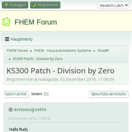
Einloggen
Registrieren
FHEM Forum
Hauptmenü
FHEM Forum
FHEM - Hausautomations-Systeme
SlowRF
►
►
KS300 Patch - Division by Zero
►
KS300 Patch - Division by Zero
Begonnen von arnoaugustin, 02 Dezember 2016, 11:08:09
Seiten
1
NACH UNTEN
BENUTZER-AKTIONEN
arnoaugustin
02 Dezember 2016, 11:08:09
Hallo Rudi,