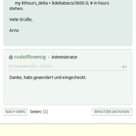
my $thours_delta = $deltatsecs/3600.0; # in hours
stehen.
Viele Grüße,
Arno
rudolfkoenig
Administrator
02 Dezember 2016, 13:16:21
#1
Danke, habs geaendert und eingecheckt.
Seiten
1
NACH OBEN
BENUTZER-AKTIONEN