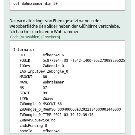
set Wohnzimmer dim 50
Das wird allerdings von Fhem gesetzt wenn in der
Weboberfläche den Slider neben der Glühbirne verschiebe.
Ich hab hier ein list vom Wohnzimmer
Code
Auswählen
Erweitern
Internals:
DEF efbecb4d 6
FUUID 5c877204-f33f-fa42-1400-9bc273988a9b0251
IODev ZWDongle_0
LASTInputDev ZWDongle_0
MSGCNT 66
NAME Wohnzimmer
NR 57
STATE 99
TYPE ZWave
ZWDongle_0_MSGCNT 66
ZWDongle_0_RAWMSG 000400060a32022134000001440000
ZWDongle_0_TIME 2021-03-19 12:39:18
ZWaveSubDevice no
cmdsPending 0
homeId efbecb4d