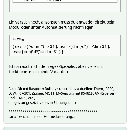
isWakeUp
lastMsgSent 1616153185.69192
nodeIdHex 06
Helper:
Ein Versuch noch, ansonsten muss du entweder direkt beim
DBLOG:
Modul oder unter Automatisierung nachfragen.
state:
logdb:
Zitat
TIME 1616153186.04066
{ dev=>{'^dim(.*)'=>'$1'}, usr=>{'dim(\d*)'=>'dim $1'},
VALUE dim 99
fw=>{'dim(\d*)'=>'dim $1'} }
statepercent:
logdb:
TIME 1616142030.52503
Ich bin auch nicht der regex-Spezialist, aber vielleicht
VALUE 41
funktionieren so beide Varianten.
READINGS:
2019-10-30 18:30:27 SEND_DATA failed:00
2021-03-17 21:19:22 energy 24.9 kWh
Raspi 3b mit Raspbian Bullseye und relativ aktuellem Fhem, FS20,
2018-07-13 21:29:13 model Qubino ZMNHDD1 F
LGW, PCA301, Zigbee, MQTT, MySensors mit RS485(CAN-Receiver)
2018-07-13 21:29:13 modelConfig qubino/ZMNHDD
und RFM69, etc.,
2018-07-13 21:29:13 modelId 0159-0001-005
einiges umgesetzt, vieles in Planung, smile
2021-03-19 12:39:18 power 32.4 W
2021-03-19 12:26:26 reportedState dim 99
********************************************
2021-03-19 12:26:26 state dim 99
...man wächst mit der Herausforderung...
2021-03-19 09:20:30 statepercent 41
2021-03-19 12:26:25 timeToAck 0.067