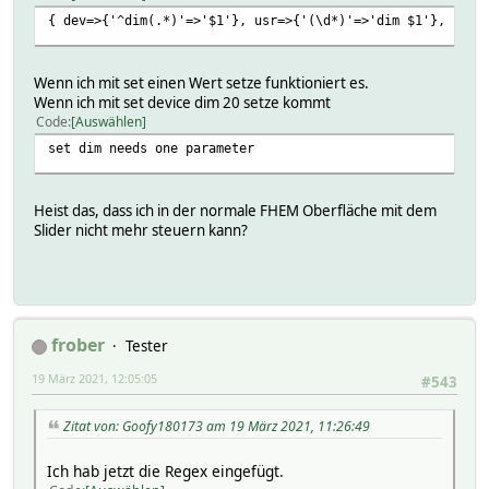
{ dev=>{'^dim(.*)'=>'$1'}, usr=>{'(\d*)'=>'dim $1'}, fw=>
Wenn ich mit set einen Wert setze funktioniert es.
Wenn ich mit set device dim 20 setze kommt
Code
Auswählen
set dim needs one parameter
Heist das, dass ich in der normale FHEM Oberfläche mit dem
Slider nicht mehr steuern kann?
frober
Tester
19 März 2021, 12:05:05
#543
Zitat von: Goofy180173 am 19 März 2021, 11:26:49
Ich hab jetzt die Regex eingefügt.