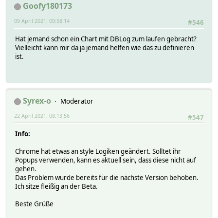
2021-03-19 12:26:25 transmit OK
Goofy180173
2021-03-19 09:20:30 trigger reportedState:
Attributes:
09 April 2021, 09:58:14
#546
IODev ZWDongle_0
classes ZWAVEPLUS_INFO VERSION DEVICE_RESET_LOCALLY MA
Hat jemand schon ein Chart mit DBLog zum laufen gebracht?
eventMap {dev=>{'^dim(.*)'=>'$1'}, usr=>{'(\d*)'=>'d
Vielleicht kann mir da ja jemand helfen wie das zu definieren
group Licht
ist.
room Licht,Wohnzimmer
vclasses ALARM:5 ASSOCIATION:2 ASSOCIATION_GRP_INFO:2 
webCmd dim:on:off
Syrex-o
Moderator
22 April 2021, 08:13:56
#547
Info:
Chrome hat etwas an style Logiken geändert. Solltet ihr
Popups verwenden, kann es aktuell sein, dass diese nicht auf
gehen.
Das Problem wurde bereits für die nächste Version behoben.
Ich sitze fleißig an der Beta.
Beste Grüße