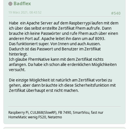
Badflex
19 März 2021, 08:43:52
#540
Habe ein Apache Server auf dem Raspberrypi laufen mit dem
ich über das selbst erstellte Zertifikat Fhem aufrufe. Dann
brauche ich keine Passwörter und rufe Fhem auch über einen
anderen Port auf. Apache leitet ihn dann um auf 8093.
Das funktioniert super. Von Innen und auch Aussen.
Dadurch ist das Passwort und Benutzer im Zertifikat
hinterlegt.
Ich glaube FhemNative kann mit dem Zertifikat nichts
anfangen. Da habe ich schon alle erdenklichen Möglichkeiten
versucht.
Die einzige Möglichkeit ist natürlich am Zertifikat vorbei zu
gehen, aber dann bräuchte ich diese Sicherheitsfunktion mit
Zertifikat überhaupt erst nicht machen.
Raspberry Pi, CUL868(SlowRF), FB 7490, SmartVisu, fast nur
HomeMatic wenig FS20, Netatmo