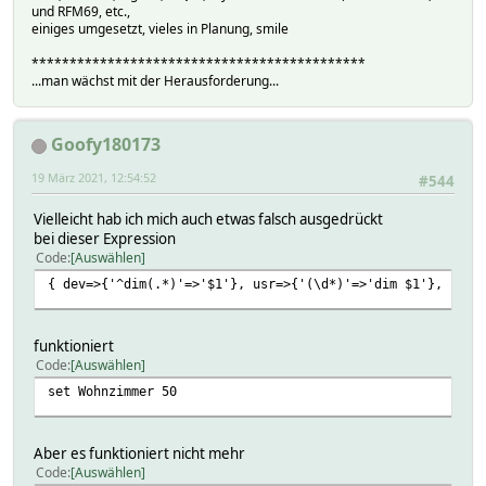
und RFM69, etc.,
einiges umgesetzt, vieles in Planung, smile
********************************************
...man wächst mit der Herausforderung...
Goofy180173
19 März 2021, 12:54:52
#544
Vielleicht hab ich mich auch etwas falsch ausgedrückt
bei dieser Expression
Code
Auswählen
{ dev=>{'^dim(.*)'=>'$1'}, usr=>{'(\d*)'=>'dim $1'}, fw=>
funktioniert
Code
Auswählen
set Wohnzimmer 50
Aber es funktioniert nicht mehr
Code
Auswählen