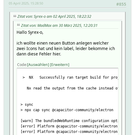
05 April 2025, 15:28:50
#855
Zitat von: Syrex-o am 02 April 2025, 18:22:32
Zitat von: MadMax am 30 März 2025, 12:20:31
Hallo Syrex-o,
ich wollte einen neuen Button anlegen welcher
zwei Icons hat und kein label, leider bekomme ich
dann diese Fehler hier.
Code
Auswählen
Erweitern
> NX Successfully ran target build for project fhem
Nx read the output from the cache instead of running
> sync
> npx cap sync @capacitor-community/electron
[warn] The bundledWebRuntime configuration option has 
[error] Platform @capacitor-community/electron not fou
[error] Platform @capacitor-community/electron not fou