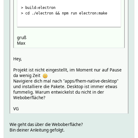
> build:electron
> cd ./electron && npm run electron:make
> fhemnative-desktop@4.3.7 electron:make
> npm run build && electron-builder build -c ./electro
gruß
Max
> fhemnative-desktop@4.3.7 build
> tsc && electron-rebuild
Hey,
src/index.ts:1:46 - error TS2307: Cannot find module '
Projekt ist nicht eingestellt, im Moment nur auf Pause
da wenig Zeit
1 import type { CapacitorElectronConfig } from '@capac
Navigiere dich mal nach "apps/fhem-native-desktop"
~~~~~~~~~~~~~~~~~~~~~
und installiere die Pakete. Desktop ist immer etwas
fummelig. Warum entwickelst du nicht in der
src/index.ts:2:70 - error TS2307: Cannot find module '
Weboberfläche?
2 import { getCapacitorElectronConfig, setupElectronDe
VG
~~~~~~~~~~~~~~~~
Wie geht das über die Weboberfläche?
src/index.ts:3:49 - error TS2307: Cannot find module '
Bin deiner Anleitung gefolgt.
3 import type { MenuItemConstructorOptions } from 'ele