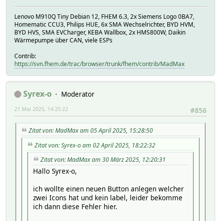
~~~~~~~~~
Lenovo M910Q Tiny Debian 12, FHEM 6.3, 2x Siemens Logo 0BA7,
src/index.ts:4:48 - error TS2307: Cannot find module '
Homematic CCU3, Philips HUE, 6x SMA Wechselrichter, BYD HVM,
BYD HVS, SMA EVCharger, KEBA Wallbox, 2x HMS800W, Daikin
Wärmepumpe über CAN, viele ESPs
4 import { app, MenuItem, ipcMain, screen } from 'elec
~~~~~~~~~
Contrib:
https://svn.fhem.de/trac/browser/trunk/fhem/contrib/MadMax
src/index.ts:5:27 - error TS2307: Cannot find module '
5 import electronIsDev from 'electron-is-dev';
Syrex-o
~~~~~~~~~~~~~~~~~
Moderator
21 Mai 2025, 14:25:22
#856
src/index.ts:6:23 - error TS2307: Cannot find module '
6 import unhandled from 'electron-unhandled';
Zitat von: MadMax am 05 April 2025, 15:28:50
~~~~~~~~~~~~~~~~~~~~
Zitat von: Syrex-o am 02 April 2025, 18:22:32
src/index.ts:7:29 - error TS2307: Cannot find module '
Zitat von: MadMax am 30 März 2025, 12:20:31
Hallo Syrex-o,
7 import { autoUpdater } from 'electron-updater';
~~~~~~~~~~~~~~~~~~
ich wollte einen neuen Button anlegen welcher
zwei Icons hat und kein label, leider bekomme
src/rt/electron-rt.ts:2:44 - error TS2307: Cannot find
ich dann diese Fehler hier.
2 import { ipcRenderer, contextBridge } from 'electron