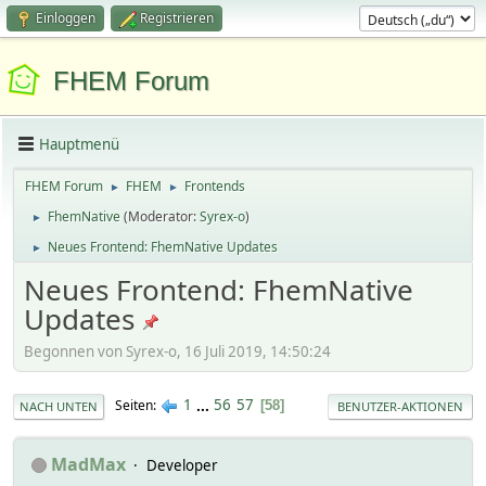
Einloggen
Registrieren
FHEM Forum
Hauptmenü
FHEM Forum
FHEM
Frontends
►
►
FhemNative
(Moderator:
Syrex-o
)
►
Neues Frontend: FhemNative Updates
►
Neues Frontend: FhemNative
Updates
Begonnen von Syrex-o, 16 Juli 2019, 14:50:24
1
...
56
57
Seiten
58
NACH UNTEN
BENUTZER-AKTIONEN
MadMax
Developer