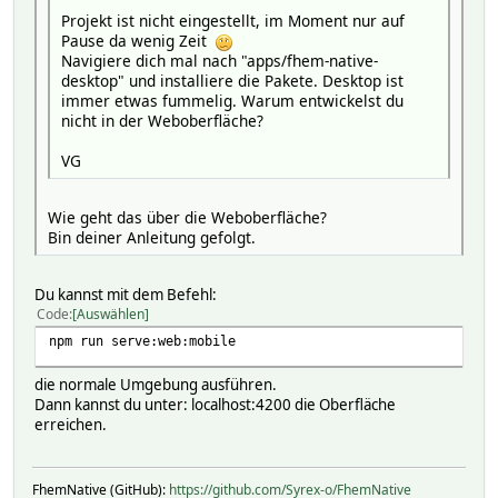
~~~~~~~~~~~~~~~~~
src/index.ts:1:46 - error TS2307: Cannot find module
Projekt ist nicht eingestellt, im Moment nur auf
Pause da wenig Zeit
src/setup.ts:11:27 - error TS2307: Cannot find module 
1 import type { CapacitorElectronConfig } from '@cap
Navigiere dich mal nach "apps/fhem-native-
~~~~~~~~~~~~~~~~~~~~
desktop" und installiere die Pakete. Desktop ist
11 import electronServe from 'electron-serve';
immer etwas fummelig. Warum entwickelst du
~~~~~~~~~~~~~~~~
src/index.ts:2:70 - error TS2307: Cannot find module
nicht in der Weboberfläche?
src/setup.ts:12:31 - error TS2307: Cannot find module 
2 import { getCapacitorElectronConfig, setupElectron
VG
~~~~~~~~~~~~~~~
12 import windowStateKeeper from 'electron-window-stat
~~~~~~~~~~~~~~~~~~~~~~
Wie geht das über die Weboberfläche?
src/index.ts:3:49 - error TS2307: Cannot find module
Bin deiner Anleitung gefolgt.
3 import type { MenuItemConstructorOptions } from 'e
Found 15 errors in 3 files.
~~~~~~~~
Du kannst mit dem Befehl:
Code
Auswählen
Errors Files
src/index.ts:4:48 - error TS2307: Cannot find module
7 src/index.ts:1
npm run serve:web:mobile
1 src/rt/electron-rt.ts:2
4 import { app, MenuItem, ipcMain, screen } from 'el
7 src/setup.ts:1
~~~~~~~~
die normale Umgebung ausführen.
Dann kannst du unter: localhost:4200 die Oberfläche
src/index.ts:5:27 - error TS2307: Cannot find module
erreichen.
5 import electronIsDev from 'electron-is-dev';
~~~~~~~~~~~~~~~~~
FhemNative (GitHub):
https://github.com/Syrex-o/FhemNative