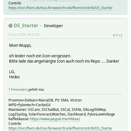
Contrib:
https://svn.fhem.de/trac/browser/trunk/fhem/contrib/DS_Starter
DS_Starter
Developer
27 Juli 2026, 08:55:32
#712
Moin Wuppi,
ich leider noch ein Icon vergessen.
Bitte lade das angehängte Icon auch noch ins Repo .... Danke!
LG,
Heiko
1 Person(en)
gefällt das.
Proxmox+Debian+MariaDB, PV: SMA, Victron
MPII+Pylontech+CerboGX
Maintainer: SSCam, SSChatBot, SSCal, SSFile, DbLog/DbRep,
Log2Syslog, SolarForecast,Watches, Dashboard, PylonLowVoltage
Kaffeekasse:
https://www.paypal.me/HMaaz
Contrib:
https://svn.fhem.de/trac/browser/trunk/fhem/contrib/DS_Starter