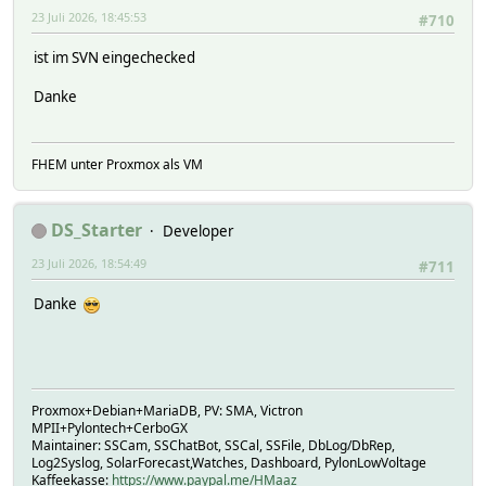
23 Juli 2026, 18:45:53
#710
ist im SVN eingechecked
Danke
FHEM unter Proxmox als VM
DS_Starter
Developer
23 Juli 2026, 18:54:49
#711
Danke
Proxmox+Debian+MariaDB, PV: SMA, Victron
MPII+Pylontech+CerboGX
Maintainer: SSCam, SSChatBot, SSCal, SSFile, DbLog/DbRep,
Log2Syslog, SolarForecast,Watches, Dashboard, PylonLowVoltage
Kaffeekasse:
https://www.paypal.me/HMaaz