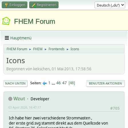
Einloggen
Registrieren
FHEM Forum
Hauptmenü
FHEM Forum
FHEM
Frontends
Icons
►
►
►
Icons
Begonnen von kekschen, 01 Mai 2013, 17:58:56
1
...
46
47
Seiten
48
NACH UNTEN
BENUTZER-AKTIONEN
Wzut
Developer
03 April 2026, 16:47:17
#705
Ich habe hier zwei verschiedene Strommasten ,
der erste grid.svg stammt direkt aus dem Quellcode von