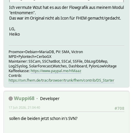
Ich vermute Wzut hat es aus der Flowgrafik aus meinem Modul
"entnommen".
Das war im Original nicht als Icon für FHEM gemacht/gedacht.
LG,
Heiko
Proxmox+Debian+MariaDB, PV: SMA, Victron
MPII+Pylontech+CerboGX
Maintainer: SSCam, SSChatBot, SSCal, SSFile, DbLog/DbRep,
Log2Syslog, SolarForecast,Watches, Dashboard, PylonLowVoltage
Kaffeekasse:
https://www.paypal.me/HMaaz
Contrib:
https://svn.fhem.de/trac/browser/trunk/fhem/contrib/DS_Starter
Wuppi68
Developer
17 Juli 2026, 21:04:40
#708
sollen die beiden jetzt schon in's SVN?