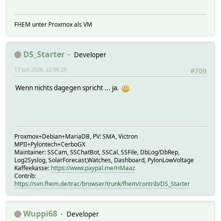
FHEM unter Proxmox als VM
DS_Starter
Developer
17 Juli 2026, 22:00:29
#709
Wenn nichts dagegen spricht ... ja.
Proxmox+Debian+MariaDB, PV: SMA, Victron
MPII+Pylontech+CerboGX
Maintainer: SSCam, SSChatBot, SSCal, SSFile, DbLog/DbRep,
Log2Syslog, SolarForecast,Watches, Dashboard, PylonLowVoltage
Kaffeekasse:
https://www.paypal.me/HMaaz
Contrib:
https://svn.fhem.de/trac/browser/trunk/fhem/contrib/DS_Starter
Wuppi68
Developer