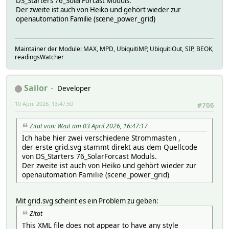
DS_Starters 76_SolarForcast Moduls.
Der zweite ist auch von Heiko und gehört wieder zur
openautomation Familie (scene_power_grid)
Maintainer der Module: MAX, MPD, UbiquitiMP, UbiquitiOut, SIP, BEOK,
readingsWatcher
Sailor
Developer
10 April 2026, 13:47:50
#706
Zitat von: Wzut am 03 April 2026, 16:47:17
Ich habe hier zwei verschiedene Strommasten ,
der erste grid.svg stammt direkt aus dem Quellcode
von DS_Starters 76_SolarForcast Moduls.
Der zweite ist auch von Heiko und gehört wieder zur
openautomation Familie (scene_power_grid)
Mit grid.svg scheint es ein Problem zu geben:
Zitat
This XML file does not appear to have any style