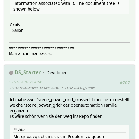
information associated with it. The document tree is
shown below.
Gruß
Sailor
******************************
Man wird immer besser...
DS_Starter
Developer
15 Mai 2026, 21:43:41
#707
Letzte Bearbeitung
: 16 Mai 2026, 13:41:32 von DS_Starter
Ich habe zwei "scene_power_grid_crossed" Icons bereitgestellt
welche "scene_power_grid" der openautomation Familie
ergänzen.
Es wäre schön wenn sie den Weg ins Repo finden.
Zitat
Mit grid.svg scheint es ein Problem zu geben