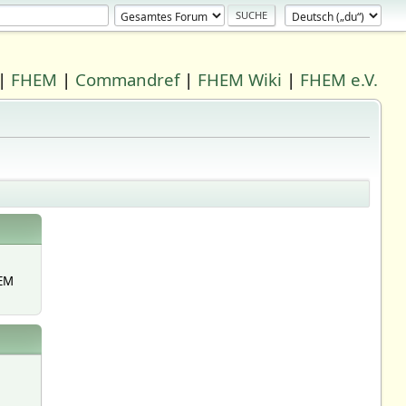
|
FHEM
|
Commandref
|
FHEM Wiki
|
FHEM e.V.
EM