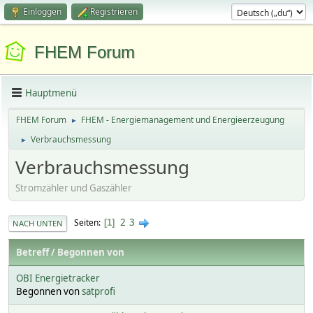
Einloggen
Registrieren
FHEM Forum
Hauptmenü
FHEM Forum
FHEM - Energiemanagement und Energieerzeugung
►
Verbrauchsmessung
►
Verbrauchsmessung
Stromzähler und Gaszähler
2
3
Seiten
1
NACH UNTEN
Betreff
/
Begonnen von
OBI Energietracker
Begonnen von
satprofi