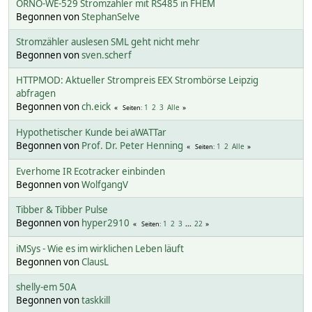
ORNO-WE-529 Stromzähler mit RS485 in FHEM
Begonnen von
StephanSelve
Stromzähler auslesen SML geht nicht mehr
Begonnen von
sven.scherf
HTTPMOD: Aktueller Strompreis EEX Strombörse Leipzig
abfragen
Begonnen von
ch.eick
1
2
3
Alle
Seiten
Hypothetischer Kunde bei aWATTar
Begonnen von
Prof. Dr. Peter Henning
1
2
Alle
Seiten
Everhome IR Ecotracker einbinden
Begonnen von
WolfgangV
Tibber & Tibber Pulse
Begonnen von
hyper2910
1
2
3
...
22
Seiten
iMSys - Wie es im wirklichen Leben läuft
Begonnen von
ClausL
shelly-em 50A
Begonnen von
taskkill