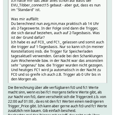
Ich hatte mir das zwar alles schon auf Basis der
EVU_Tibber_connect15 gebaut - aber gut, dass es nun
im "Standard" ist.
Was mir auffällt:
Du berechnest nun avg,min,max praktisch ab 14 Uhr
als 2-Tageswerte. In der Folge sind dann die Trigger,
die sich darauf beziehen, auch auf 2-Tagesbasis. Was
ist der Grund dafür?
Ich habe es auf FC0_ und FC1_ gelassen und somit auch
die trigger auf 1-Tagesbasis. Nur so kann ich (in meiner
Konstellation) insb. die Trigger für Speicherladen
tagesaktuell verwenden. Gerade bei den Schanklungen
zum Wochenende bzw. in der Nacht war das ansonsten
sehr "ungenau" bzw. die Trigger wurden nicht gezogen.
Und heutiges FC1 wird ja automatisch in der Nacht zu
FC0 und so greife ich auch z.B. Trigger ab 0 Uhr bis in
den Morgen ab.
Die Berechnung über alle verfügbaren fc0 und fc1 Werte
macht sinn, wenn es bei fc1 morgens tiefere Werte gibt, als
zur Nacht von fc0, dann verschiebt sich die Triggerzeit z.b. von
22:00 auf 01:00 , da es nit den fc1 Werten einen niedrigeren
Trigger_Price gibt. Ich kann aber gerne auch fc0 und fc1 Werte
zusätzlich rein bauen. Gib einfach bescheid.