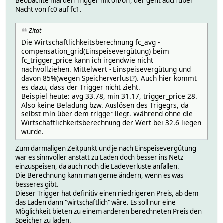
Beobachte mal den Trigger mit on/off, der geht auch über
Nacht von fc0 auf fc1.
Zitat
Die Wirtschaftlichkeitsberechnung fc_avg -
compensation_grid(Einspeisevergütung) beim
fc_trigger_price kann ich irgendwie nicht
nachvollziehen. Mittelwert - Einspeisevergütung und
davon 85%(wegen Speicherverlust?). Auch hier kommt
es dazu, dass der Trigger nicht zieht.
Beispiel heute: avg 33.78, min 31.17, trigger_price 28.
Also keine Beladung bzw. Auslösen des Trigegrs, da
selbst min über dem trigger liegt. Während ohne die
Wirtschaftlichkeitsberechnung der Wert bei 32.6 liegen
würde.
Zum darmaligen Zeitpunkt und je nach Einspeisevergütung
war es sinnvoller anstatt zu Laden doch besser ins Netz
einzuspeisen, da auch noch die Ladeverluste anfallen.
Die Berechnung kann man gerne ändern, wenn es was
besseres gibt.
Dieser Trigger hat definitiv einen niedrigeren Preis, ab dem
das Laden dann "wirtschaftlich" wäre. Es soll nur eine
Möglichkeit bieten zu einem anderen berechneten Preis den
Speicher zu laden.