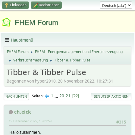
Einloggen
Registrieren
FHEM Forum
Hauptmenü
FHEM Forum
FHEM - Energiemanagement und Energieerzeugung
►
Verbrauchsmessung
Tibber & Tibber Pulse
►
►
Tibber & Tibber Pulse
Begonnen von hyper2910, 20 November 2022, 10:27:31
1
...
20
21
Seiten
22
NACH UNTEN
BENUTZER-AKTIONEN
ch.eick
19 Dezember 2025, 15:01:59
#315
Hallo zusammen,