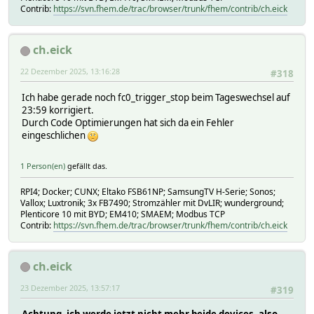
Contrib:
https://svn.fhem.de/trac/browser/trunk/fhem/contrib/ch.eick
ch.eick
22 Dezember 2025, 13:16:28
#318
Ich habe gerade noch fc0_trigger_stop beim Tageswechsel auf
23:59 korrigiert.
Durch Code Optimierungen hat sich da ein Fehler
eingeschlichen
1 Person(en)
gefällt das.
RPI4; Docker; CUNX; Eltako FSB61NP; SamsungTV H-Serie; Sonos;
Vallox; Luxtronik; 3x FB7490; Stromzähler mit DvLIR; wunderground;
Plenticore 10 mit BYD; EM410; SMAEM; Modbus TCP
Contrib:
https://svn.fhem.de/trac/browser/trunk/fhem/contrib/ch.eick
ch.eick
23 Dezember 2025, 13:57:17
#319
Achtung, ich werde jetzt nicht mehr beide devices, also