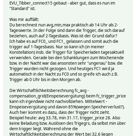
EVU_Tibber_connect15 gebaut - aber gut, dass es nun im
"Standard" ist.
Was mir auffällt:
Du berechnest nun avg,min,max praktisch ab 14 Uhr als 2-
Tageswerte. In der Folge sind dann die Trigger, die sich darauf
beziehen, auch auf 2-Tagesbasis. Was ist der Grund dafür?
Ich habe es auf FC0_ und FC1_ gelassen und somit auch die
trigger auf 1-Tagesbasis. Nur so kann ich (in meiner
Konstellation) insb. die Trigger für Speicherladen tagesaktuell
verwenden. Gerade bei den Schanklungen zum Wochenende
bzw. in der Nacht war das ansonsten sehr "ungenau" bzw. die
Trigger wurden nicht gezogen. Und heutiges FC1 wird ja
automatisch in der Nacht zu FC0 und so greife ich auch z.B.
Trigger ab 0 Uhr bis in den Morgen ab.
Die Wirtschaftlichkeitsberechnung fc_avg -
compensation_grid(Einspeisevergütung) beim fc_trigger_price
kann ich irgendwie nicht nachvollziehen. Mittelwert -
Einspeisevergütung und davon 85%(wegen Speicherverlust?).
Auch hier kommt es dazu, dass der Trigger nicht zieht.
Beispiel heute: avg 33.78, min 31.17, trigger_price 28. Also
keine Beladung bzw. Auslösen des Trigegrs, da selbst min über
dem trigger liegt. Während ohne die
Wirtschaftlichkeitsberechnung der Wert bei 32.6 liegen