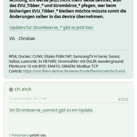
das EVU_Tibber_* und Strombörse_* pfegen, wer beim
bisherigen EVU_Tibber_* bleiben möchte müsste somit die
Änderungen selber in das device übernehmen.
Updates für Stromboerse_* gibt es jetzt hier.
VG Christian
RPI4; Docker; CUNX; Eltako FSB61NP; SamsungTV H-Serie; Sonos;
Vallox; Luxtronik; 3x FB7490; Stromzähler mit DvLIR; wunderground;
Plenticore 10 mit BYD; EM410; SMAEM; Modbus TCP
Contrib:
https://svn.fhem.de/trac/browser/trunk/fhem/contrib/ch.eick
ch.eick
21 Januar 2026, 20:17:40
#320
Im Stromboerse_connect gibt es ein Update.
1 Person(en)
gefällt das.