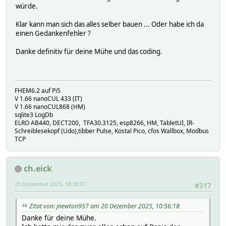
würde.
Klar kann man sich das alles selber bauen ... Oder habe ich da
einen Gedankenfehler ?
Danke definitiv für deine Mühe und das coding.
FHEM6.2 auf Pi5
V 1.66 nanoCUL 433 (IT)
V 1.66 nanoCUL868 (HM)
sqlite3 LogDb
ELRO AB440, DECT200, TFA30.3125, esp8266, HM, TabletUI, IR-
Schreiblesekopf (Udo),tibber Pulse, Kostal Pico, cfos Wallbox, Modbus
TCP
ch.eick
20 Dezember 2025, 18:39:07
#317
Zitat von: jnewton957 am 20 Dezember 2025, 10:56:18
Danke für deine Mühe.