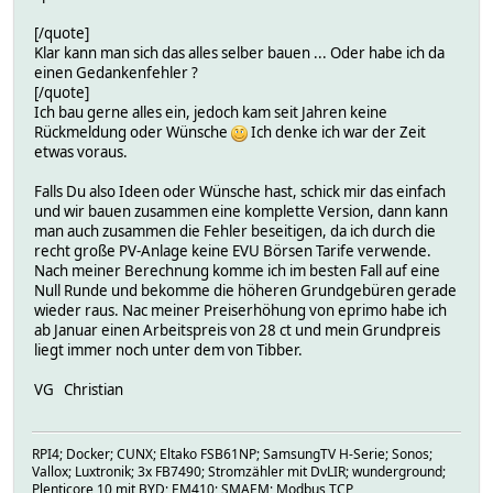
[/quote]
Klar kann man sich das alles selber bauen ... Oder habe ich da
einen Gedankenfehler ?
[/quote]
Ich bau gerne alles ein, jedoch kam seit Jahren keine
Rückmeldung oder Wünsche
Ich denke ich war der Zeit
etwas voraus.
Falls Du also Ideen oder Wünsche hast, schick mir das einfach
und wir bauen zusammen eine komplette Version, dann kann
man auch zusammen die Fehler beseitigen, da ich durch die
recht große PV-Anlage keine EVU Börsen Tarife verwende.
Nach meiner Berechnung komme ich im besten Fall auf eine
Null Runde und bekomme die höheren Grundgebüren gerade
wieder raus. Nac meiner Preiserhöhung von eprimo habe ich
ab Januar einen Arbeitspreis von 28 ct und mein Grundpreis
liegt immer noch unter dem von Tibber.
VG Christian
RPI4; Docker; CUNX; Eltako FSB61NP; SamsungTV H-Serie; Sonos;
Vallox; Luxtronik; 3x FB7490; Stromzähler mit DvLIR; wunderground;
Plenticore 10 mit BYD; EM410; SMAEM; Modbus TCP