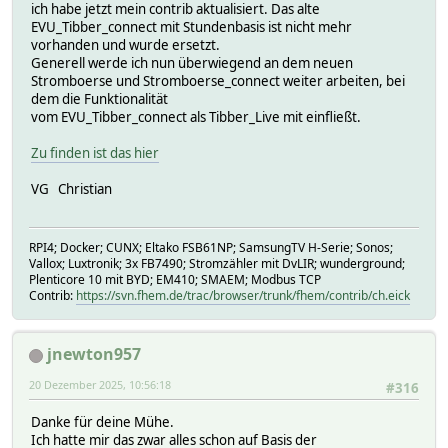
ich habe jetzt mein contrib aktualisiert. Das alte
EVU_Tibber_connect mit Stundenbasis ist nicht mehr
vorhanden und wurde ersetzt.
Generell werde ich nun überwiegend an dem neuen
Stromboerse und Stromboerse_connect weiter arbeiten, bei
dem die Funktionalität
vom EVU_Tibber_connect als Tibber_Live mit einfließt.
Zu finden ist das hier
VG Christian
RPI4; Docker; CUNX; Eltako FSB61NP; SamsungTV H-Serie; Sonos;
Vallox; Luxtronik; 3x FB7490; Stromzähler mit DvLIR; wunderground;
Plenticore 10 mit BYD; EM410; SMAEM; Modbus TCP
Contrib:
https://svn.fhem.de/trac/browser/trunk/fhem/contrib/ch.eick
jnewton957
20 Dezember 2025, 10:56:18
#316
Danke für deine Mühe.
Ich hatte mir das zwar alles schon auf Basis der